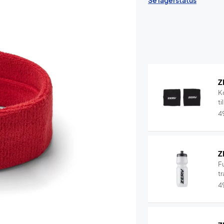
Se lagerstatus
Z
K
ti
4
Z
F
tr
4