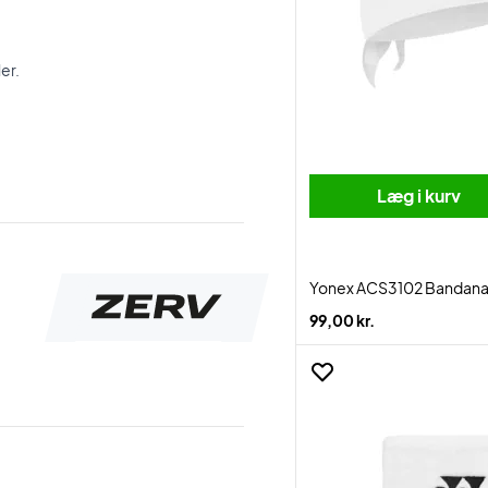
er.
Læg i kurv
Yonex ACS3102 Bandana
99,00 kr.