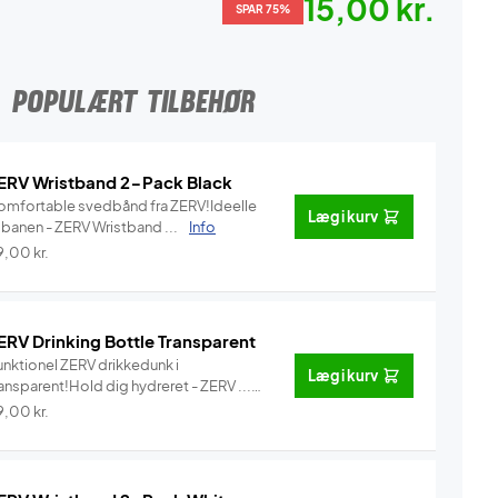
15,00 kr.
SPAR 75%
POPULÆRT TILBEHØR
ERV Wristband 2-Pack Black
omfortable svedbånd fra ZERV!Ideelle
Læg i kurv
l banen - ZERV Wristband ...
Info
9,00
kr.
ERV Drinking Bottle Transparent
unktionel ZERV drikkedunk i
Læg i kurv
ansparent!Hold dig hydreret - ZERV ...
Info
9,00
kr.