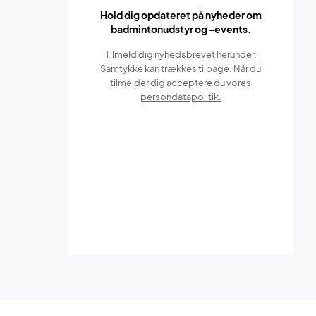
Hold dig opdateret på nyheder om
badmintonudstyr og -events.
Tilmeld dig nyhedsbrevet herunder.
Samtykke kan trækkes tilbage. Når du
tilmelder dig acceptere du vores
persondatapolitik.