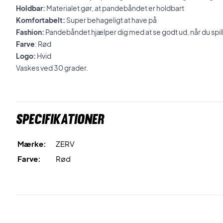
Holdbar:
Materialet gør, at pandebåndet er holdbart
Komfortabelt:
Super behageligt at have på
Fashion:
Pandebåndet hjælper dig med at se godt ud, når du spill
Farve
: Rød
Logo:
Hvid
Vaskes ved 30 grader.
Specifikationer
Mærke:
ZERV
Farve:
Rød