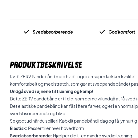
Svedabsorberende
God komfort
PRODUKTBESKRIVELSE
Rødt ZERV Pandebånd med hvidt logo i en super lækker kvalitet
komfortabelt og med stretch, som gør at svedpandebåndet pa
Undgå sved i øjnene til træning og kamp!
Dette ZERV pandebånd er til dig, som gerne vil undgå at få sved i
Det elastiske pandebånd kan fås i flere farver, og er i en normal
svedabsorberende og blødt.
Se godt ud når du spiller! Køb dit pandebånd i dag og få lynhurtig
Elastisk:
Passer til enhver hovedform
Sved absorberende:
Hjælper dig til en mindre svedig træning