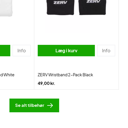
Info
Læg i kurv
Info
d White
ZERV Wristband 2-Pack Black
49,00 kr.
Se alt tilbehør