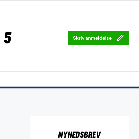
 5
Skriv anmeldelse
Nyhedsbrev