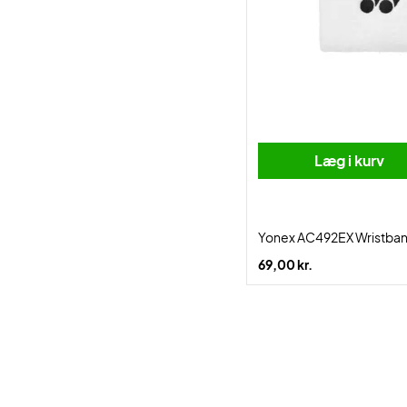
Læg i kurv
Yonex AC492EX Wristban
69,00 kr.