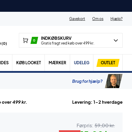
Gavekort
Om os
Hjælp?
INDKØBSKURV
0
Gratis fragt ved køb over 499 kr.
 (
0
)
IDES
KØB LOOKET
MÆRKER
UDELEG
OUTLET
Brug for hjælp?
 over 499 kr.
Levering: 1-2 hverdage
Førpris:
59,00 kr.