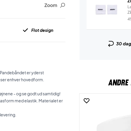
Z
Zoom
L
ZE
4
Flot design
30 da
. Pandebåndet er yderst
sser enhver hovedform.
ANDRE 
 øjnene - og se godt ud samtidig!
 pasform med elastik. Materialet er
 levering.