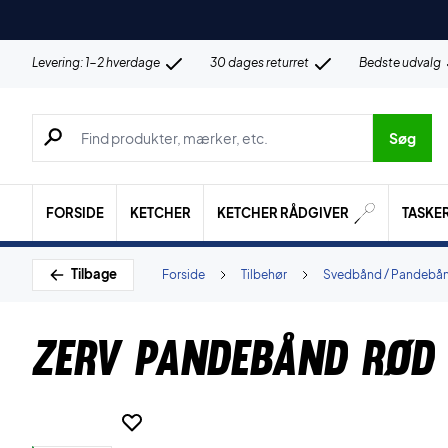
Levering: 1-2 hverdage
30 dages returret
Bedste udvalg
Søg efter produkter, mærker etc.
Søg
FORSIDE
KETCHER
KETCHER RÅDGIVER
TASKE
Tilbage
Forside
Tilbehør
Svedbånd / Pandebå
ZERV Pandebånd Rød