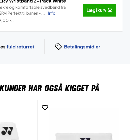
ERV Wristband 2-Pack White
ækre og komfortable svedbånd fra
Læg i kurv
RV!Perfekt til banen - ...
Info
9,00
kr.
ges
fuld returret
Betalingsmidler
KUNDER HAR OGSÅ KIGGET PÅ