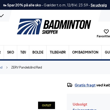
👟 Spar 20% på alle sko
-
Gælder t.o.m, 12/8 kl. 23:59
-
Se udvalg
Favoritter
R
SKO
TØJ
BOLDE
TILBEHØR
OM BADMINTON
GU
nd
ZERV Pandebånd Rød
Gratis fragt
ved køb
Udsolgt
OUTLET