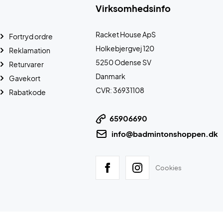
Virksomhedsinfo
Racket House ApS
Fortryd ordre
Holkebjergvej 120
Reklamation
5250 Odense SV
Returvarer
Danmark
Gavekort
CVR: 36931108
Rabatkode
65906690
info@badmintonshoppen.dk
Cookies