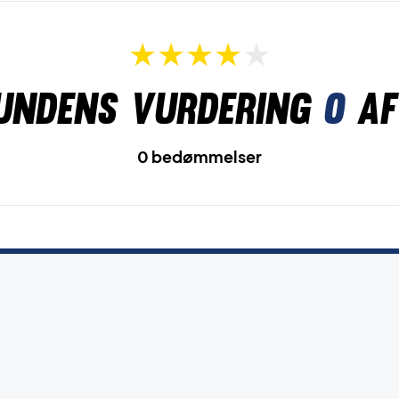
undens vurdering
0
af
0 bedømmelser