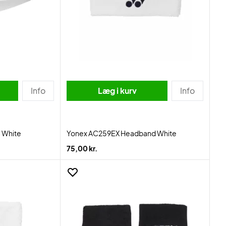
Info
Læg i kurv
Info
 White
Yonex AC259EX Headband White
75,00 kr.