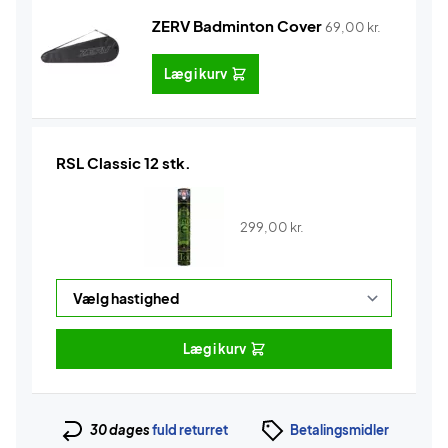
ZERV Badminton Cover
69,00
kr.
Læg i kurv
RSL Classic 12 stk.
299,00
kr.
Læg i kurv
30 dages
fuld returret
Betalingsmidler