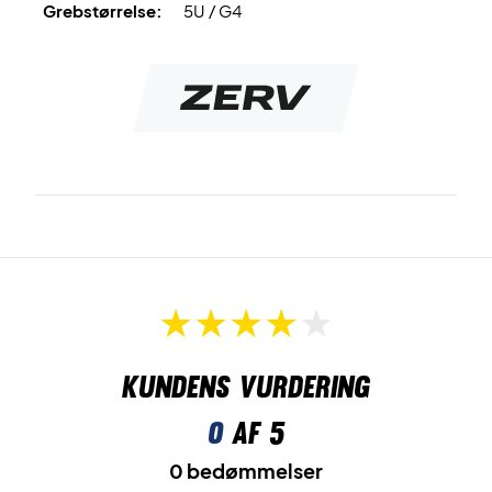
Grebstørrelse:
5U / G4
Ekspertrådgivning:
Til denne ketcher anbefaler vi en
opstrengning med Ashaway Zymax 68 TX og 10,5 kg i
hårdhed.
Desuden leveres den uden cover!
Kundens vurdering
0
af 5
0 bedømmelser