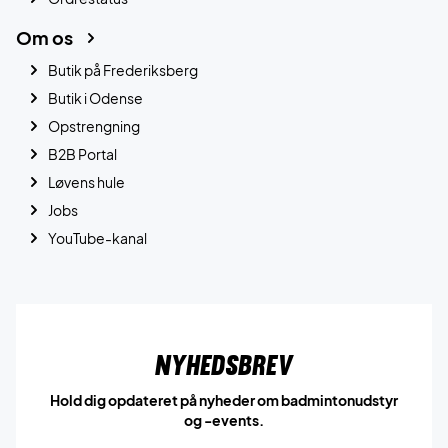
Om os
Butik på Frederiksberg
Butik i Odense
Opstrengning
B2B Portal
Løvens hule
Jobs
YouTube-kanal
Nyhedsbrev
Hold dig opdateret på nyheder om badmintonudstyr
og -events.