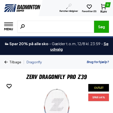
0
Ketcher rådgiver
Kurv
Favoritter (
0
)
Søg efter produkter, mærker etc.
Søg
MENU
👟 Spar 20% på alle sko
-
Gælder t.o.m, 12/8 kl. 23:59
-
Se
udvalg
|
Brug for hjælp?
Tilbage
Dragonfly
ZERV Dragonfly Pro Z39
OUTLET
OUTLET
OUTLET
OUTLET
SPAR 64%
SPAR 64%
SPAR 64%
SPAR 64%