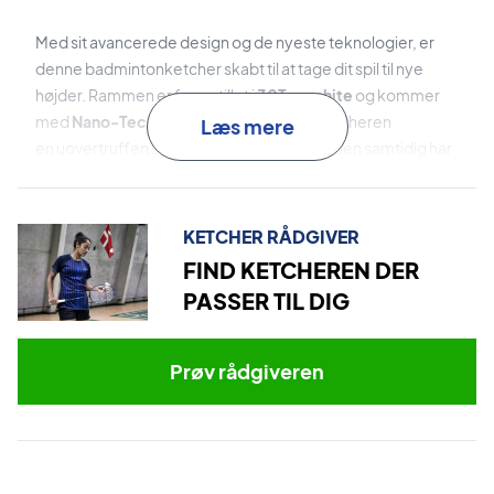
Med sit avancerede design og de nyeste teknologier, er
denne badmintonketcher skabt til at tage dit spil til nye
højder. Rammen er fremstillet i
30T graphite
og kommer
med
Nano-Tec teknologien
som giver ketcheren
Læs mere
en uovertruffen stabilitet i rammen, mens den samtidig har
en behagelig og let fornemmelse.
Kombinationen af
Graphite og resin
materialer resulterer i
KETCHER RÅDGIVER
en ketcher, der er ikke kun er robust og holdbar, men også
FIND KETCHEREN DER
fleksibel og responsiv, og ketcherens høje balance vil
PASSER TIL DIG
leverer kraft til dine slag.
Fleksibiliteten i ketcheren er stiv,
hvilket øger din kontrol
Prøv rådgiveren
over dit spil og vil hjælpe dig med at lave præcise skud over
nettet.
Ketcheren kommer med
High Tension Slim shaft -
Det
tyndere skaft reducerer luftmodstanden, når du svinger