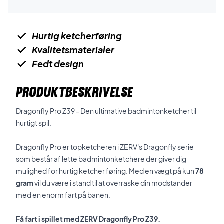
Hurtig ketcherføring
Kvalitetsmaterialer
Fedt design
PRODUKTBESKRIVELSE
Dragonfly Pro Z39 - Den ultimative badmintonketcher til
hurtigt spil.
Dragonfly Pro er topketcheren i ZERV's Dragonfly serie
som består af lette badmintonketchere der giver dig
mulighed for hurtig ketcher føring.
Med en vægt på kun
78
gram
vil du være i stand til at overraske din modstander
med en enorm fart på banen.
Få fart i spillet med ZERV Dragonfly Pro Z39.