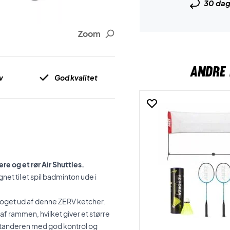
30 da
Zoom
ANDRE 
v
God kvalitet
re og et rør Air Shuttles.
et til et spil badminton ude i
å noget ud af denne ZERV ketcher.
af rammen, hvilket giver et større
dstanderen med god kontrol og