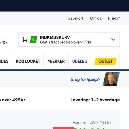
Gavekort
Om os
Hjælp?
INDKØBSKURV
0
Gratis fragt ved køb over 499 kr.
 (
0
)
IDES
KØB LOOKET
MÆRKER
UDELEG
OUTLET
Brug for hjælp?
 over 499 kr.
Levering: 1-2 hverdage
Førpris:
497,00 kr.