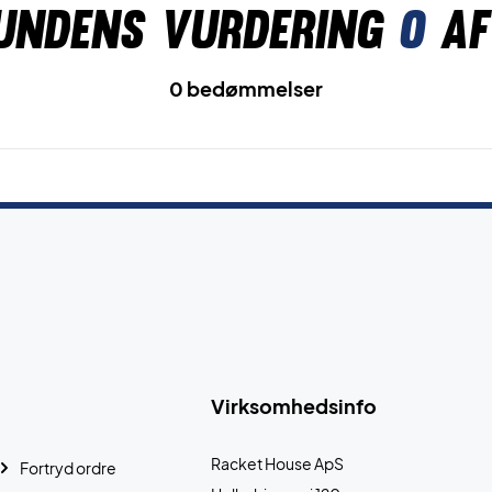
undens vurdering
0
af
0 bedømmelser
Virksomhedsinfo
Racket House ApS
Fortryd ordre