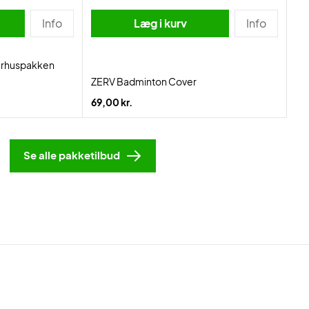
Info
Læg i kurv
Info
rhuspakken
ZERV Badminton Cover
69,00 kr.
Se alle pakketilbud