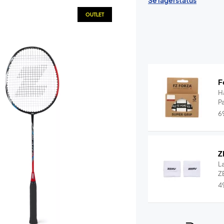
Se lagerstatus
OUTLET
F
H
P
6
Z
L
ZE
4