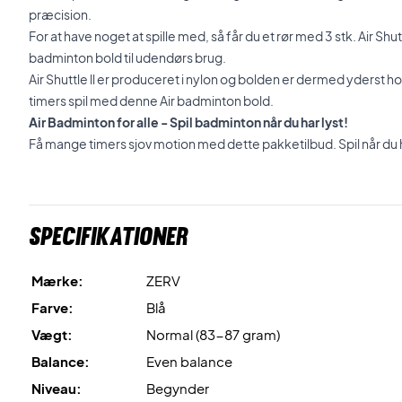
præcision.
For at have noget at spille med, så får du et rør med 3 stk. Air Shu
badminton bold til udendørs brug.
Air Shuttle ll er produceret i nylon og bolden er dermed yderst 
timers spil med denne Air badminton bold.
Air Badminton for alle - Spil badminton når du har lyst!
Få mange timers sjov motion med dette pakketilbud. Spil når du har
Specifikationer
Mærke:
ZERV
Farve:
Blå
Vægt:
Normal (83-87 gram)
Balance:
Even balance
Niveau:
Begynder