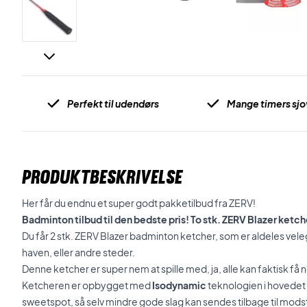
Perfekt til udendørs
Mange timers sjo
PRODUKTBESKRIVELSE
Her får du endnu et super godt pakketilbud fra ZERV!
Badminton tilbud til den bedste pris! To stk. ZERV Blazer ketche
Du får 2 stk. ZERV Blazer badminton ketcher, som er aldeles velegn
haven, eller andre steder.
Denne ketcher er super nem at spille med, ja, alle kan faktisk f
Ketcheren er opbygget med
Isodynamic
teknologien i hovedet 
sweetspot, så selv mindre gode slag kan sendes tilbage til mo