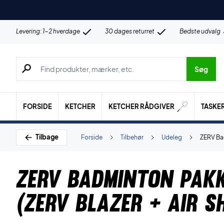
Levering: 1-2 hverdage
30 dages returret
Bedste udvalg
Søg efter produkter, mærker etc.
Søg
FORSIDE
KETCHER
KETCHER RÅDGIVER
TASKE
Tilbage
Forside
Tilbehør
Udeleg
ZERV Bad
ZERV Badminton Pakk
(ZERV Blazer + Air S