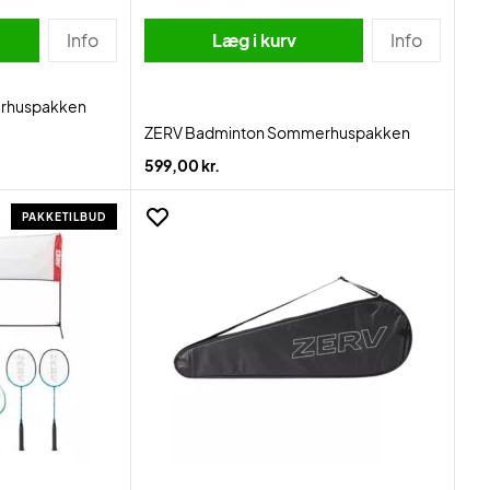
Info
Læg i kurv
Info
rhuspakken
ZERV Badminton Sommerhuspakken
599,00 kr.
PAKKETILBUD