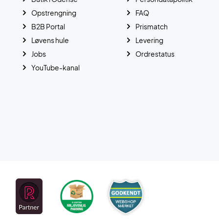
Opstrengning
FAQ
B2B Portal
Prismatch
Løvens hule
Levering
Jobs
Ordrestatus
YouTube-kanal