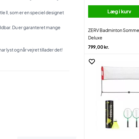
Læg i kurv
ttle ll, som er en speciel designet
holdbar. Du er garanteret mange
ZERV Badminton Somme
Deluxe
799,00 kr.
 lyst og når vejret tillader det!