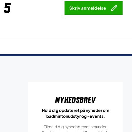
 5
Skriv anmeldelse
Nyhedsbrev
Hold dig opdateret på nyheder om
badmintonudstyr og -events.
Tilmeld dig nyhedsbrevet herunder.