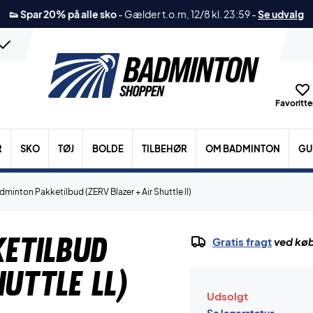
👟 Spar 20% på alle sko
-
Gælder t.o.m, 12/8 kl. 23:59
-
Se udvalg
Favoritter
R
SKO
TØJ
BOLDE
TILBEHØR
OM BADMINTON
GU
minton Pakketilbud (ZERV Blazer + Air Shuttle ll)
etilbud
Gratis fragt
ved køb
huttle ll)
Udsolgt