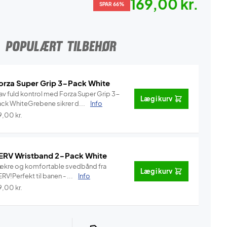
169,00 kr.
SPAR 66%
POPULÆRT TILBEHØR
orza Super Grip 3-Pack White
av fuld kontrol med Forza Super Grip 3-
Læg i kurv
ack WhiteGrebene sikrer d...
Info
9,00
kr.
ERV Wristband 2-Pack White
ækre og komfortable svedbånd fra
Læg i kurv
RV!Perfekt til banen - ...
Info
9,00
kr.