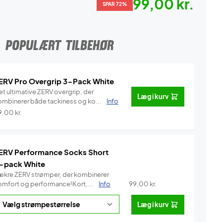
99,00 kr.
SPAR 72%
POPULÆRT TILBEHØR
ERV Pro Overgrip 3-Pack White
et ultimative ZERV overgrip, der
Læg i kurv
ombinerer både tackiness og ko...
Info
9,00
kr.
ERV Performance Socks Short
-pack White
ækre ZERV strømper, der kombinerer
omfort og performance!Kort,...
Info
99,00
kr.
Læg i kurv