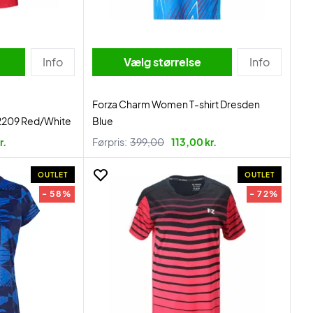
Info
Vælg størrelse
Info
Forza Charm Women T-shirt Dresden
2209 Red/White
Blue
r.
Førpris:
399,00
113,00 kr.
OUTLET
OUTLET
- 58%
- 72%