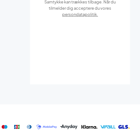
Samtykke kan trækkes tilbage. Når du
tilmelder dig acceptere du vores
persondatapolitik.