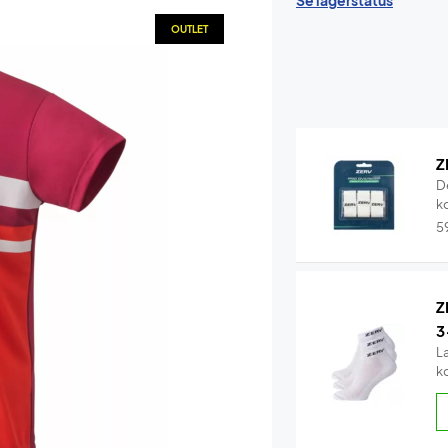
Se lagerstatus
OUTLET
Z
D
k
5
Z
3
L
k