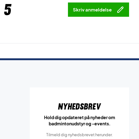
 5
Skriv anmeldelse
Nyhedsbrev
Hold dig opdateret på nyheder om
badmintonudstyr og -events.
Tilmeld dig nyhedsbrevet herunder.