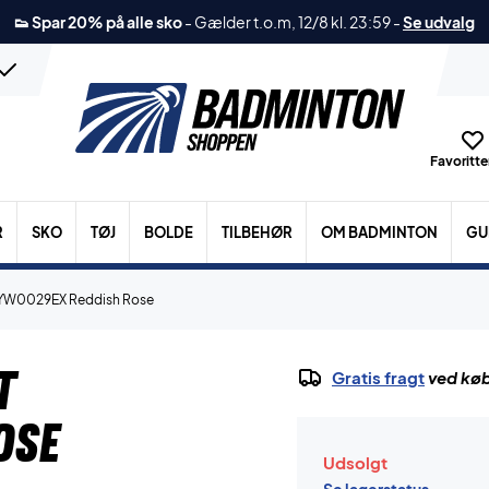
👟 Spar 20% på alle sko
-
Gælder t.o.m, 12/8 kl. 23:59
-
Se udvalg
Favoritter
R
SKO
TØJ
BOLDE
TILBEHØR
OM BADMINTON
GU
 YW0029EX Reddish Rose
t
Gratis fragt
ved køb
ose
Udsolgt