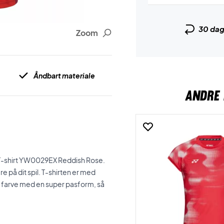
30 da
Zoom
Åndbart materiale
ANDRE 
T-shirt YW0029EX Reddish Rose.
re på dit spil. T-shirten er med
lot farve med en super pasform, så