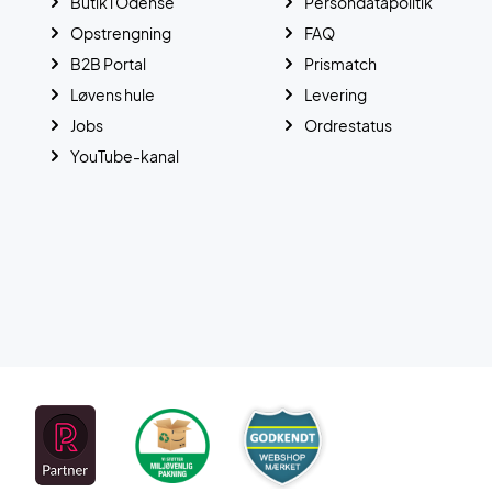
Butik i Odense
Persondatapolitik
Opstrengning
FAQ
B2B Portal
Prismatch
Løvens hule
Levering
Jobs
Ordrestatus
YouTube-kanal