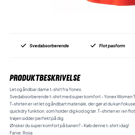
Svedabsorberende
Flot pasform
PRODUKTBESKRIVELSE
Let og åndbar dame t-shirt fra Yonex.
Svedabsorberende t-shirt med super komfort - Yonex Women 
T-shirten er i et let og åndbart materiale, der gør at du kan fokuse
quickdry funktion, som holder dig kod og tør. T-shirten er i en f
trøjen sidder perfekt på dig.
Ønsker du super komfort på banen? - Køb denne t-shirt i dag!
Farve: Rosa