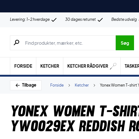
Levering: 1-2 hverdage
30 dages returret
Bedste udvalg
Søg efter produkter, mærker etc.
Søg
FORSIDE
KETCHER
KETCHER RÅDGIVER
TASKE
Tilbage
Forside
Ketcher
Yonex Women T-shirt
Yonex Women T-shir
YW0029EX Reddish R