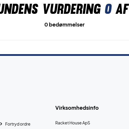
undens vurdering
0
af
0 bedømmelser
Virksomhedsinfo
Racket House ApS
Fortryd ordre