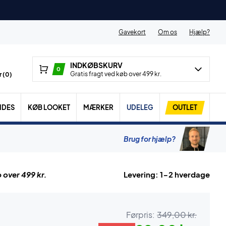
Gavekort
Om os
Hjælp?
INDKØBSKURV
0
Gratis fragt ved køb over 499 kr.
 (
0
)
IDES
KØB LOOKET
MÆRKER
UDELEG
OUTLET
Brug for hjælp?
 over 499 kr.
Levering: 1-2 hverdage
Førpris:
349,00 kr.