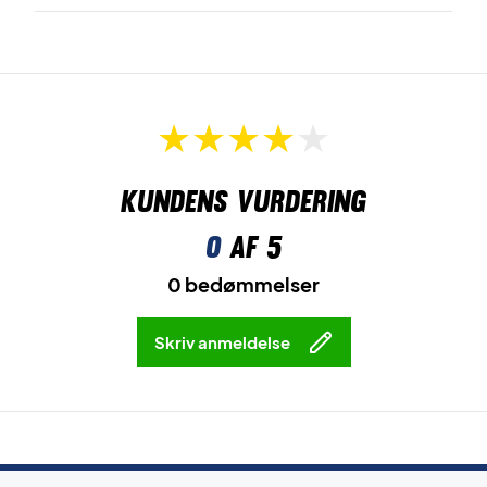
Kundens vurdering
0
af 5
0 bedømmelser
Skriv anmeldelse