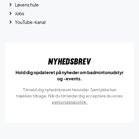
Løvens hule
Jobs
YouTube-kanal
Nyhedsbrev
Hold dig opdateret på nyheder om badmintonudstyr
og -events.
Tilmeld dig nyhedsbrevet herunder. Samtykke kan
trækkes tilbage. Når du tilmelder dig acceptere du vores
persondatapolitik.