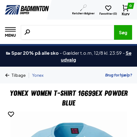
0
Ketcher rådgiver
Kurv
Favoritter (
0
)
Søg efter produkter, mærker etc.
Søg
MENU
👟 Spar 20% på alle sko
-
Gælder t.o.m, 12/8 kl. 23:59
-
Se
udvalg
|
Brug for hjælp?
Tilbage
Yonex
Yonex Women T-shirt 16699EX Powder
Blue