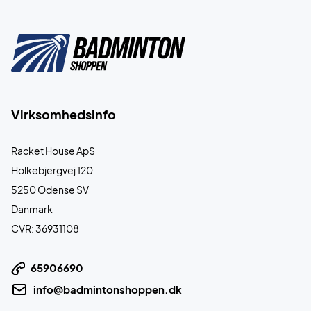
Virksomhedsinfo
Racket House ApS
Holkebjergvej 120
5250 Odense SV
Danmark
CVR: 36931108
65906690
info@badmintonshoppen.dk