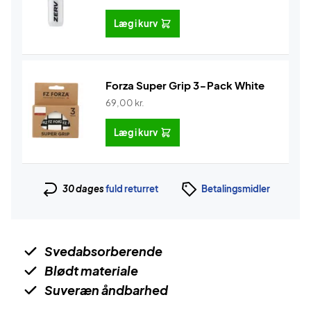
Læg i kurv
Forza Super Grip 3-Pack White
69,00
kr.
Læg i kurv
30 dages
fuld returret
Betalingsmidler
Svedabsorberende
Blødt materiale
Suveræn åndbarhed