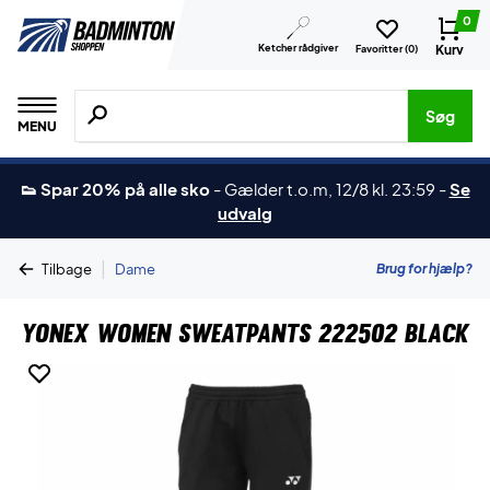
0
Ketcher rådgiver
Kurv
Favoritter (
0
)
Søg efter produkter, mærker etc.
Søg
MENU
👟 Spar 20% på alle sko
-
Gælder t.o.m, 12/8 kl. 23:59
-
Se
udvalg
|
Brug for hjælp?
Tilbage
Dame
Yonex Women Sweatpants 222502 Black