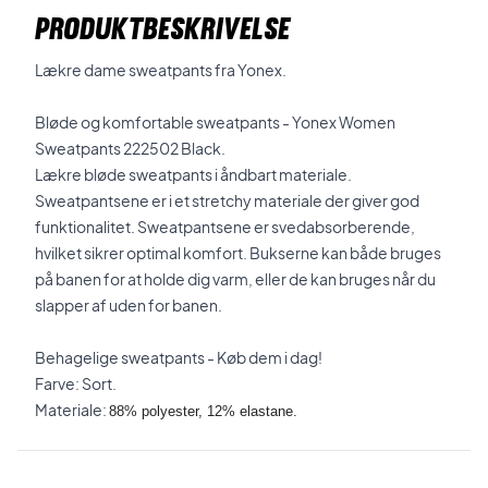
PRODUKTBESKRIVELSE
Lækre dame sweatpants fra Yonex.
Bløde og komfortable sweatpants - Yonex Women
Sweatpants 222502 Black.
Lækre bløde sweatpants i åndbart materiale.
Sweatpantsene er i et stretchy materiale der giver god
funktionalitet. Sweatpantsene er svedabsorberende,
hvilket sikrer optimal komfort. Bukserne kan både bruges
på banen for at holde dig varm, eller de kan bruges når du
slapper af uden for banen.
Behagelige sweatpants - Køb dem i dag!
Farve: Sort.
Materiale:
88% polyester, 12% elastane.