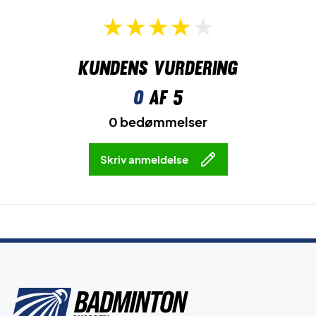
Kundens vurdering
0
af 5
0 bedømmelser
Skriv anmeldelse