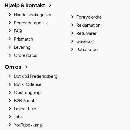
Hjælp & kontakt
Handelsbetingelser
Fortryd ordre
Persondatapolitik
Reklamation
FAQ
Returvarer
Prismatch
Gavekort
Levering
Rabatkode
Ordrestatus
Om os
Butik på Frederiksberg
Butik i Odense
Opstrengning
B2B Portal
Løvens hule
Jobs
YouTube-kanal