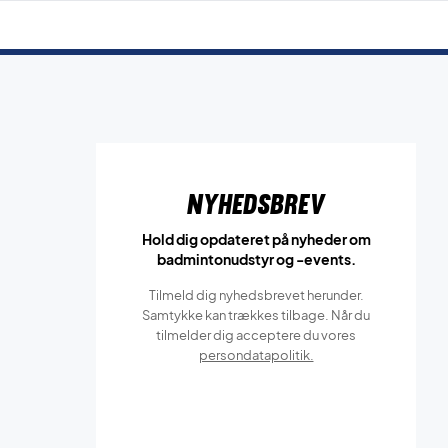
Nyhedsbrev
Hold dig opdateret på nyheder om
badmintonudstyr og -events.
Tilmeld dig nyhedsbrevet herunder.
Samtykke kan trækkes tilbage. Når du
tilmelder dig acceptere du vores
persondatapolitik.