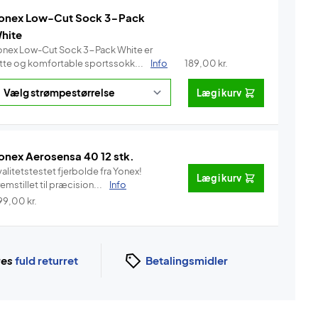
onex Low-Cut Sock 3-Pack
hite
onex Low-Cut Sock 3-Pack White er
ette og komfortable sportssokk...
Info
189,00
kr.
Læg i kurv
onex Aerosensa 40 12 stk.
alitetstestet fjerbolde fra Yonex!
Læg i kurv
emstillet til præcision...
Info
99,00
kr.
ges
fuld returret
Betalingsmidler