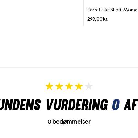
Forza Laika Shorts Wome
299,00 kr.
undens vurdering
0
af
0 bedømmelser