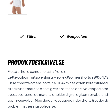
Stilren
God pasform
PRODUKTBESKRIVELSE
Flotte stilrene dame shorts fra Yonex.
Lette og komfortable shorts - Yonex Women Shorts YW0047 
Disse Yonex Women Shorts YW0047 White kombinerer stil med fun
et fleksibelt materiale som giver shortsene en suveræn pasfor
svedabsorberende materiale holder dig tør og komfortabel unde
træningsøvelser. Med deres indbyggede inder shorts tilbyder de 
problemfri træningsoplevelse.