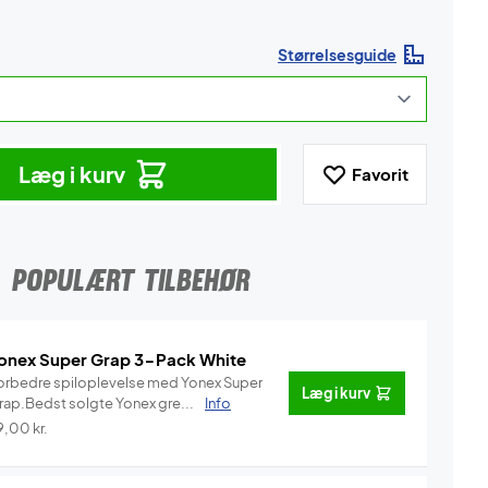
Størrelsesguide
Læg i kurv
Favorit
POPULÆRT TILBEHØR
onex Super Grap 3-Pack White
orbedre spiloplevelse med Yonex Super
Læg i kurv
rap.Bedst solgte Yonex gre...
Info
9,00
kr.