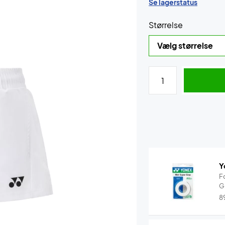
Se lagerstatus
Størrelse
Y
F
G
8