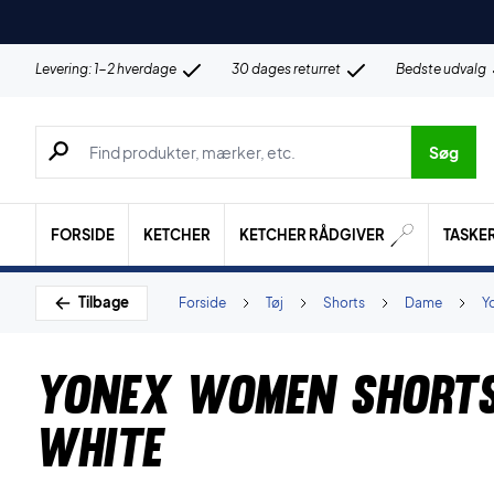
Levering: 1-2 hverdage
30 dages returret
Bedste udvalg
Søg efter produkter, mærker etc.
Søg
FORSIDE
KETCHER
KETCHER RÅDGIVER
TASKE
Tilbage
Forside
Tøj
Shorts
Dame
Y
Yonex Women Short
White