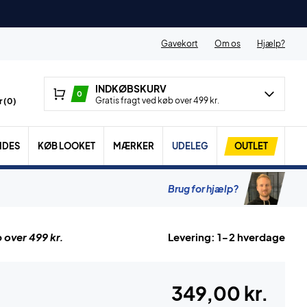
Gavekort
Om os
Hjælp?
INDKØBSKURV
0
Gratis fragt ved køb over 499 kr.
 (
0
)
IDES
KØB LOOKET
MÆRKER
UDELEG
OUTLET
Brug for hjælp?
 over 499 kr.
Levering: 1-2 hverdage
349,00 kr.