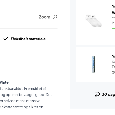
Y
W
Zoom
Y
l
Fleksibelt materiale
Y
Kv
Fr
3
White
ktionalitet. Fremstillet af
30 da
m og optimal bevægelighed. Det
r selv de mest intensive
ekstra støtte og sikrer en