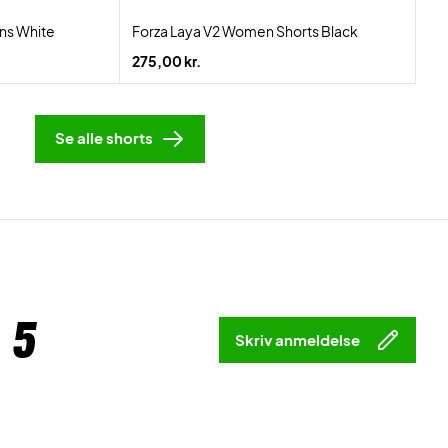
ns White
Forza Laya V2 Women Shorts Black
275,00 kr.
Se alle shorts
 5
Skriv anmeldelse