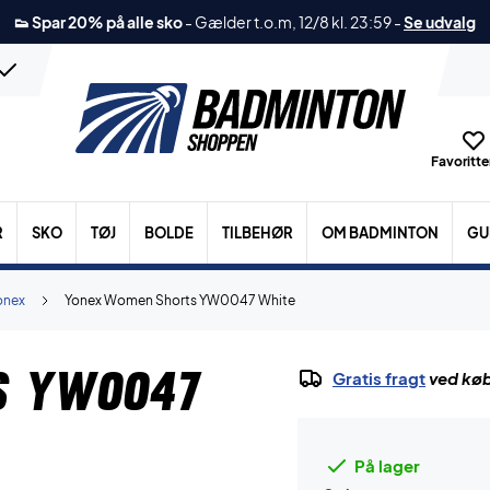
👟 Spar 20% på alle sko
-
Gælder t.o.m, 12/8 kl. 23:59
-
Se udvalg
Favoritter
R
SKO
TØJ
BOLDE
TILBEHØR
OM BADMINTON
GU
onex
Yonex Women Shorts YW0047 White
s YW0047
Gratis fragt
ved køb
På lager