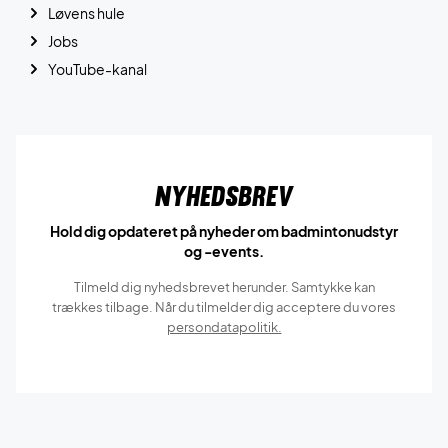
Løvens hule
Jobs
YouTube-kanal
Nyhedsbrev
Hold dig opdateret på nyheder om badmintonudstyr
og -events.
Tilmeld dig nyhedsbrevet herunder. Samtykke kan
trækkes tilbage. Når du tilmelder dig acceptere du vores
persondatapolitik.