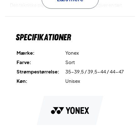
Den tekniske pasform mindsker friktion og giver en tæt,
men behagelig følelse – ideel til hurtige retningsskift og
eksplosiv bevægelse på banen.
Specifikationer
Vælg Yonex VA Sport Crew Socks Black og mærk
forskellen i hvert skridt
Farve: Black
Mærke:
Yonex
Materiale: 53% bomuld, 23% akryl, 17% polyester, 5%
Farve:
Sort
nylon, 2% polyurethan
Strømpestørrelse:
35-39,5 / 39,5-44 / 44-47
Køn:
Unisex