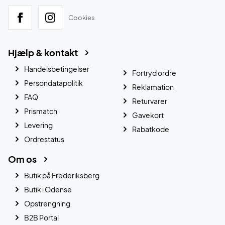
Cookies
Hjælp & kontakt
Handelsbetingelser
Fortryd ordre
Persondatapolitik
Reklamation
FAQ
Returvarer
Prismatch
Gavekort
Levering
Rabatkode
Ordrestatus
Om os
Butik på Frederiksberg
Butik i Odense
Opstrengning
B2B Portal