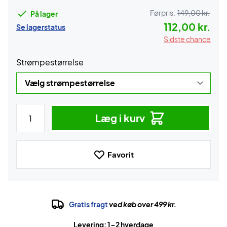
Førpris:
149,00 kr.
På lager
112,00 kr.
Se lagerstatus
Sidste chance
Strømpestørrelse
Læg i kurv
Favorit
Gratis fragt
ved køb over 499 kr.
Levering: 1-2 hverdage