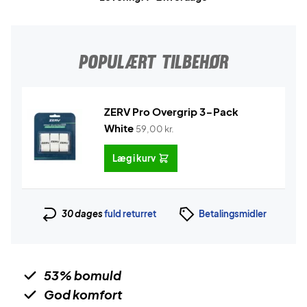
POPULÆRT TILBEHØR
ZERV Pro Overgrip 3-Pack
White
59,00
kr.
Læg i kurv
30 dages
fuld returret
Betalingsmidler
53% bomuld
God komfort