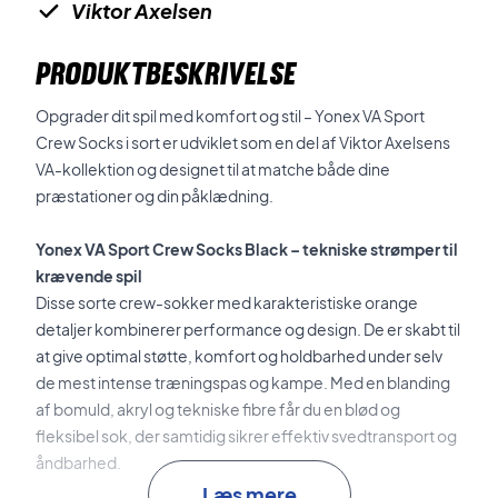
Viktor Axelsen
PRODUKTBESKRIVELSE
Opgrader dit spil med komfort og stil – Yonex VA Sport
Crew Socks i sort er udviklet som en del af Viktor Axelsens
VA-kollektion og designet til at matche både dine
præstationer og din påklædning.
Yonex VA Sport Crew Socks Black – tekniske strømper til
krævende spil
Disse sorte crew-sokker med karakteristiske orange
detaljer kombinerer performance og design. De er skabt til
at give optimal støtte, komfort og holdbarhed under selv
de mest intense træningspas og kampe. Med en blanding
af bomuld, akryl og tekniske fibre får du en blød og
fleksibel sok, der samtidig sikrer effektiv svedtransport og
åndbarhed.
Læs mere