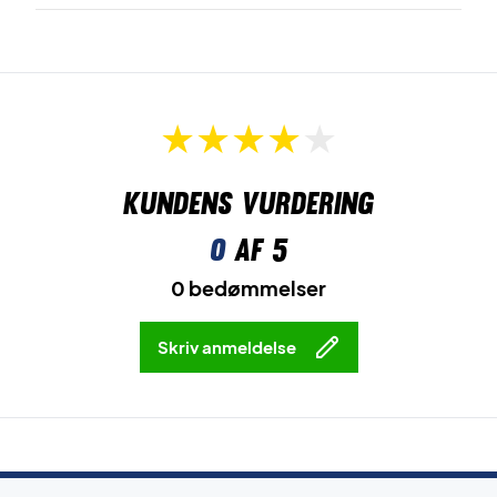
Kundens vurdering
0
af 5
0 bedømmelser
Skriv anmeldelse