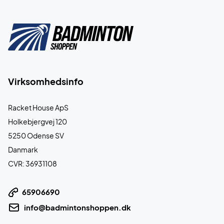
Virksomhedsinfo
Racket House ApS
Holkebjergvej 120
5250 Odense SV
Danmark
CVR: 36931108
65906690
info@badmintonshoppen.dk