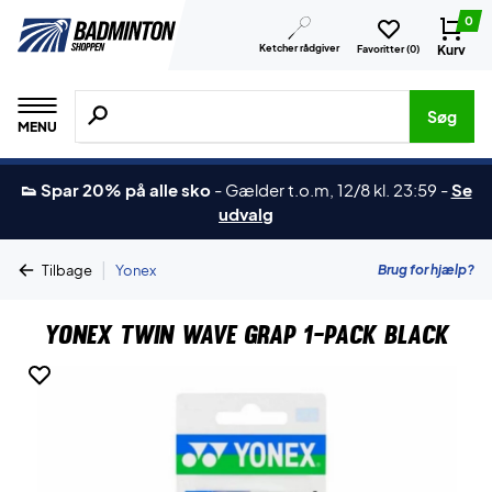
0
Ketcher rådgiver
Kurv
Favoritter (
0
)
Søg efter produkter, mærker etc.
Søg
MENU
👟 Spar 20% på alle sko
-
Gælder t.o.m, 12/8 kl. 23:59
-
Se
udvalg
|
Brug for hjælp?
Tilbage
Yonex
Yonex Twin Wave Grap 1-Pack Black