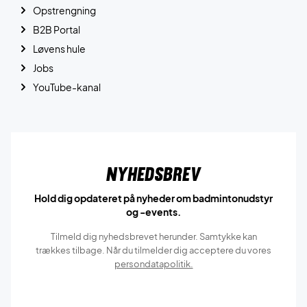
Opstrengning
B2B Portal
Løvens hule
Jobs
YouTube-kanal
Nyhedsbrev
Hold dig opdateret på nyheder om badmintonudstyr
og -events.
Tilmeld dig nyhedsbrevet herunder. Samtykke kan
trækkes tilbage. Når du tilmelder dig acceptere du vores
persondatapolitik.