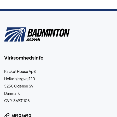
Virksomhedsinfo
Racket House ApS
Holkebjergvej 120
5250 Odense SV
Danmark
CVR: 36931108
65906690