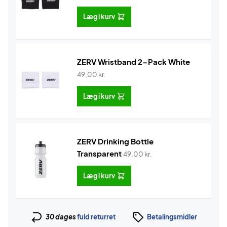
Læg i kurv
ZERV Wristband 2-Pack White
49,00
kr.
Læg i kurv
ZERV Drinking Bottle
Transparent
49,00
kr.
Læg i kurv
30 dages
fuld returret
Betalingsmidler