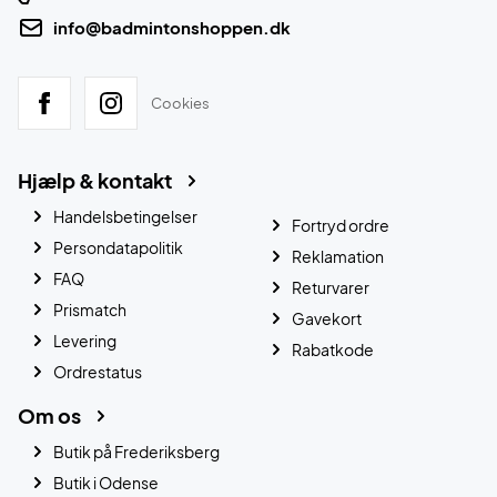
info@badmintonshoppen.dk
Cookies
Hjælp & kontakt
Handelsbetingelser
Fortryd ordre
Persondatapolitik
Reklamation
FAQ
Returvarer
Prismatch
Gavekort
Levering
Rabatkode
Ordrestatus
Om os
Butik på Frederiksberg
Butik i Odense