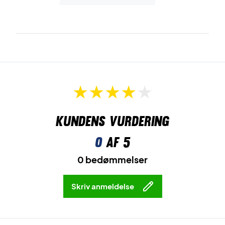
Kundens vurdering
0
af 5
0 bedømmelser
Skriv anmeldelse