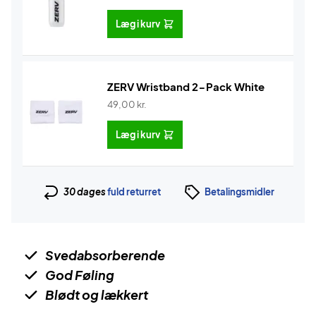
Læg i kurv
ZERV Wristband 2-Pack White
49,00
kr.
Læg i kurv
30 dages
fuld returret
Betalingsmidler
Svedabsorberende
God Føling
Blødt og lækkert