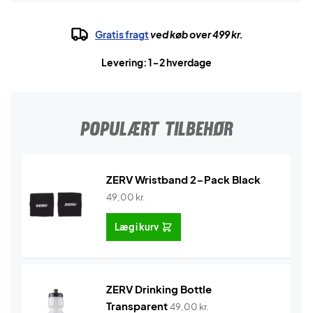
Gratis fragt
ved køb over 499 kr.
Levering: 1-2 hverdage
POPULÆRT TILBEHØR
ZERV Wristband 2-Pack Black
49,00
kr.
Læg i kurv
ZERV Drinking Bottle
Transparent
49,00
kr.