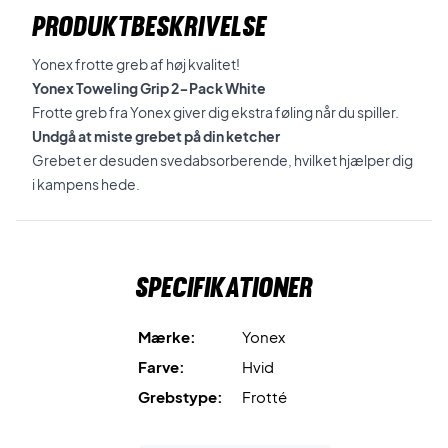
PRODUKTBESKRIVELSE
Yonex frotte greb af høj kvalitet!
Yonex Toweling Grip 2-Pack White
Frotte greb fra Yonex giver dig ekstra føling når du spiller.
Undgå at miste grebet på din ketcher
Grebet er desuden svedabsorberende, hvilket hjælper dig
i kampens hede.
Specifikationer
Mærke:
Yonex
Farve:
Hvid
Grebstype:
Frotté