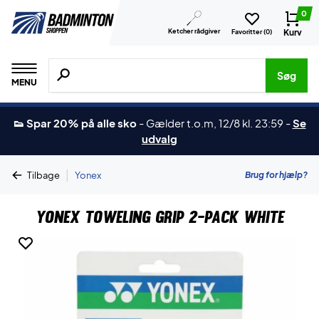
0
Ketcher rådgiver
Kurv
Favoritter (
0
)
Søg efter produkter, mærker etc.
Søg
MENU
👟 Spar 20% på alle sko
-
Gælder t.o.m, 12/8 kl. 23:59
-
Se
udvalg
|
Brug for hjælp?
Tilbage
Yonex
Yonex Toweling Grip 2-Pack White