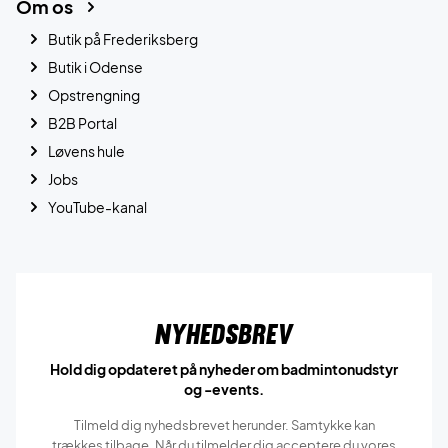
Om os
Butik på Frederiksberg
Butik i Odense
Opstrengning
B2B Portal
Løvens hule
Jobs
YouTube-kanal
Nyhedsbrev
Hold dig opdateret på nyheder om badmintonudstyr
og -events.
Tilmeld dig nyhedsbrevet herunder. Samtykke kan
trækkes tilbage. Når du tilmelder dig acceptere du vores