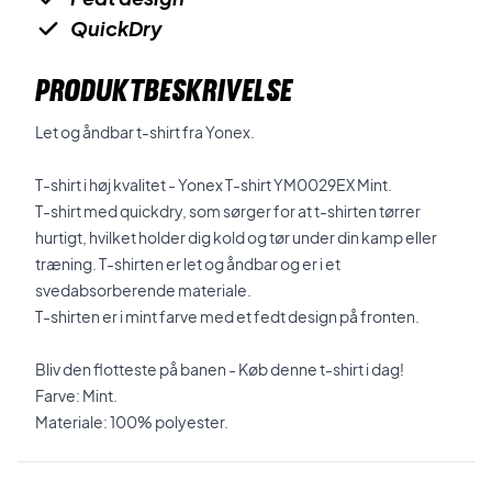
QuickDry
PRODUKTBESKRIVELSE
Let og åndbar t-shirt fra Yonex.
T-shirt i høj kvalitet - Yonex T-shirt YM0029EX Mint.
T-shirt med quickdry, som sørger for at t-shirten tørrer
hurtigt, hvilket holder dig kold og tør under din kamp eller
træning. T-shirten er let og åndbar og er i et
svedabsorberende materiale.
T-shirten er i mint farve med et fedt design på fronten.
Bliv den flotteste på banen - Køb denne t-shirt i dag!
Farve: Mint.
Materiale: 100% polyester.