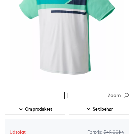
Zoom
Om produktet
Se tilbehør
Udsolgt
Førpris:
349,00 kr.