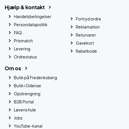
Hjælp & kontakt
Handelsbetingelser
Fortryd ordre
Persondatapolitik
Reklamation
FAQ
Returvarer
Prismatch
Gavekort
Levering
Rabatkode
Ordrestatus
Om os
Butik på Frederiksberg
Butik i Odense
Opstrengning
B2B Portal
Løvens hule
Jobs
YouTube-kanal