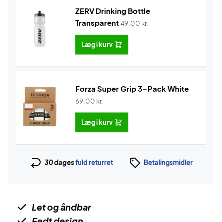
ZERV Drinking Bottle
Transparent
49,00
kr.
Læg i kurv
Forza Super Grip 3-Pack White
69,00
kr.
Læg i kurv
30 dages
fuld returret
Betalingsmidler
Let og åndbar
Fedt design