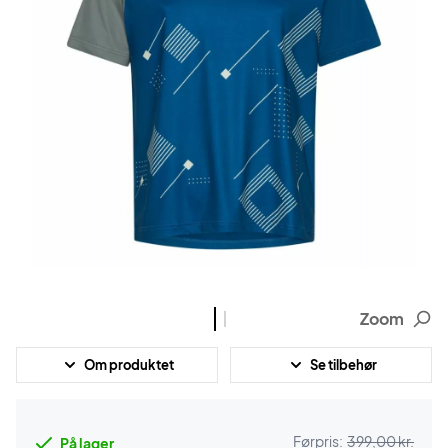
Zoom
Om produktet
Se tilbehør
Førpris:
399,00 kr.
På lager