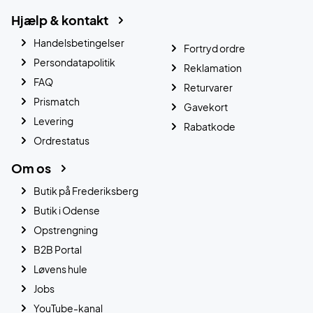
Hjælp & kontakt
Handelsbetingelser
Fortryd ordre
Persondatapolitik
Reklamation
FAQ
Returvarer
Prismatch
Gavekort
Levering
Rabatkode
Ordrestatus
Om os
Butik på Frederiksberg
Butik i Odense
Opstrengning
B2B Portal
Løvens hule
Jobs
YouTube-kanal