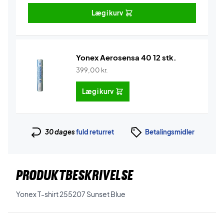
Læg i kurv
Yonex Aerosensa 40 12 stk.
399,00
kr.
Læg i kurv
30 dages
fuld returret
Betalingsmidler
PRODUKTBESKRIVELSE
Yonex T-shirt 255207 Sunset Blue