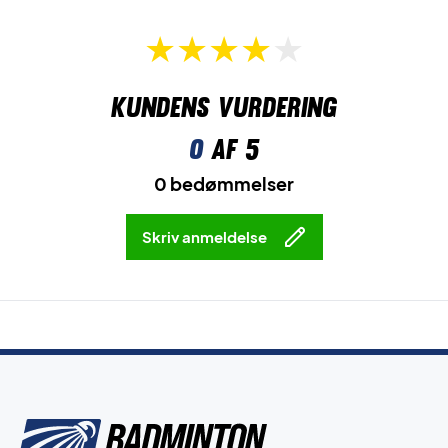
Kundens vurdering
0
af 5
0 bedømmelser
Skriv anmeldelse