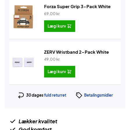
Forza Super Grip 3-Pack White
69,00
kr.
Læg i kurv
ZERV Wristband 2-Pack White
49,00
kr.
Læg i kurv
30 dages
fuld returret
Betalingsmidler
Lækker kvalitet
God komfort