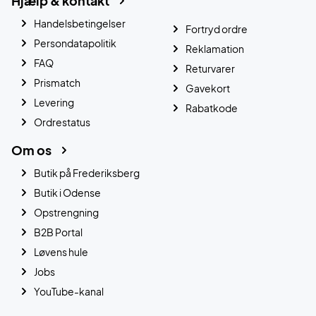
Hjælp & kontakt
Handelsbetingelser
Fortryd ordre
Persondatapolitik
Reklamation
FAQ
Returvarer
Prismatch
Gavekort
Levering
Rabatkode
Ordrestatus
Om os
Butik på Frederiksberg
Butik i Odense
Opstrengning
B2B Portal
Løvens hule
Jobs
YouTube-kanal