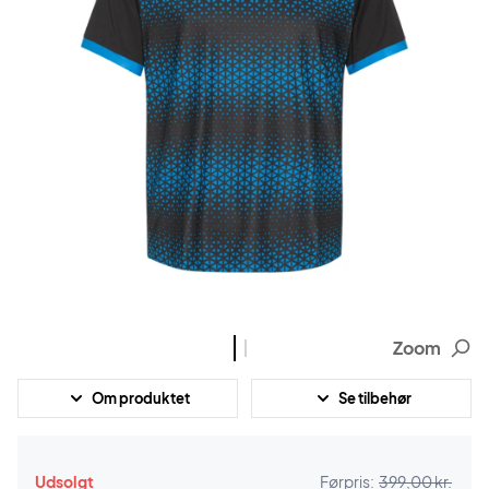
Zoom
Om produktet
Se tilbehør
Udsolgt
Førpris:
399,00 kr.