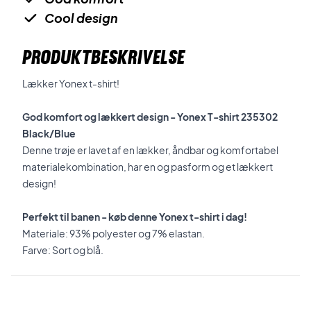
Cool design
PRODUKTBESKRIVELSE
Lækker Yonex t-shirt!
God komfort og lækkert design - Yonex T-shirt 235302
Black/Blue
Denne trøje er lavet af en lækker, åndbar og komfortabel
materialekombination, har en og pasform og et lækkert
design!
Perfekt til banen - køb denne Yonex t-shirt i dag!
Materiale: 93% polyester og 7% elastan.
Farve: Sort og blå.