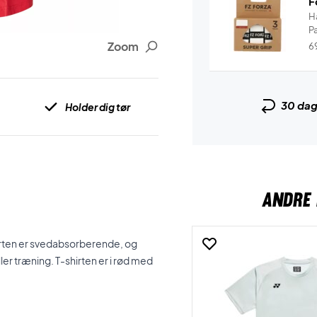
F
H
P
Zoom
6
30 da
Holder dig tør
ANDRE 
-shirten er svedabsorberende, og
er træning. T-shirten er i rød med