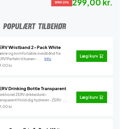
299,00 kr.
SPAR 25%
POPULÆRT TILBEHØR
ERV Wristband 2-Pack White
ækre og komfortable svedbånd fra
Læg i kurv
RV!Perfekt til banen - ...
Info
9,00
kr.
ERV Drinking Bottle Transparent
unktionel ZERV drikkedunk i
Læg i kurv
ansparent!Hold dig hydreret - ZERV ...
Info
9,00
kr.