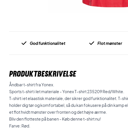
God funktionalitet
Flot mønster
PRODUKTBESKRIVELSE
Åndbar t-shirt fra Yonex.
Sports t-shirt i let materiale - Yonex T-shirt 235209 Red/White.
T-shirt i et elaastisk materiale, der sikrer god funktionalitet. T
holder dig tør og komfortabel, så du kan fokusere på din kamp ell
et flot hvidt mønster over fronten og det højre ærme.
Bliv den flotteste på banen - Køb denne t-shirt nu!
Farve: Rød.