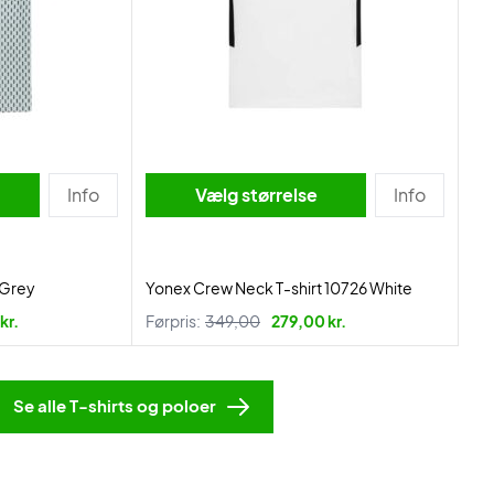
Info
Vælg størrelse
Info
r Grey
Yonex Crew Neck T-shirt 10726 White
kr.
Førpris:
349,00
279,00 kr.
Se alle T-shirts og poloer