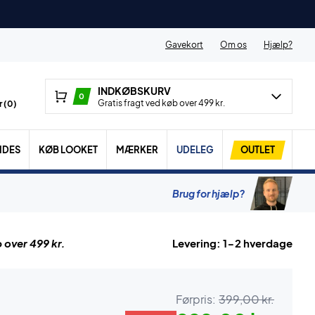
Gavekort
Om os
Hjælp?
INDKØBSKURV
0
Gratis fragt ved køb over 499 kr.
 (
0
)
IDES
KØB LOOKET
MÆRKER
UDELEG
OUTLET
Brug for hjælp?
 over 499 kr.
Levering: 1-2 hverdage
Førpris:
399,00 kr.