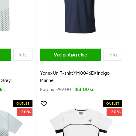
Info
Vælg størrelse
Info
Yonex Uni T-shirt YM0046EX Indigo
r Grey
Marine
kr.
Førpris:
299,00
183,00 kr.
OUTLET
OUTLET
- 20%
- 20%