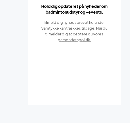
Hold dig opdateret på nyheder om
badmintonudstyr og -events.
Tilmeld dig nyhedsbrevet herunder.
Samtykke kan trækkes tilbage. Når du
tilmelder dig acceptere du vores
persondatapolitik.