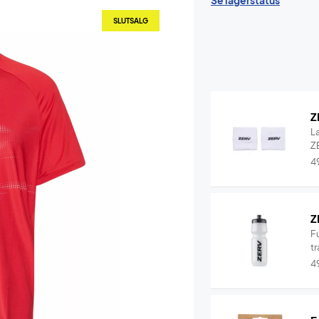
Se lagerstatus
SLUTSALG
Z
L
ZE
4
Z
F
tr
4