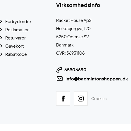
Virksomhedsinfo
Racket House ApS
Fortryd ordre
Holkebjergvej 120
Reklamation
5250 Odense SV
Returvarer
Danmark
Gavekort
CVR: 36931108
Rabatkode
65906690
info@badmintonshoppen.dk
Cookies