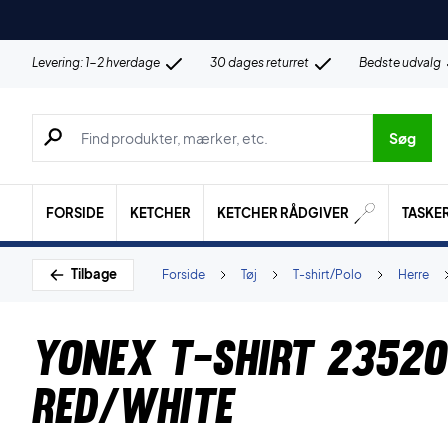
Levering: 1-2 hverdage
30 dages returret
Bedste udvalg
Søg efter produkter, mærker etc.
Søg
FORSIDE
KETCHER
KETCHER RÅDGIVER
TASKE
Tilbage
Forside
Tøj
T-shirt/Polo
Herre
Yonex T-shirt 2352
Red/White