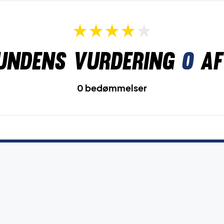
undens vurdering
0
af
0 bedømmelser