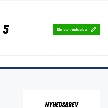
 5
Skriv anmeldelse
Nyhedsbrev