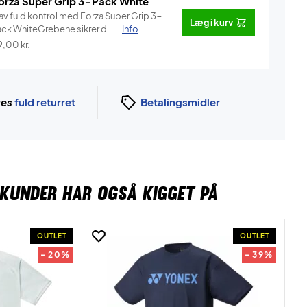
orza Super Grip 3-Pack White
av fuld kontrol med Forza Super Grip 3-
Læg i kurv
ack WhiteGrebene sikrer d...
Info
9,00
kr.
ges
fuld returret
Betalingsmidler
KUNDER HAR OGSÅ KIGGET PÅ
OUTLET
OUTLET
- 20%
- 39%