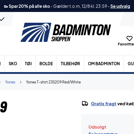
👟 Spar 20% på alle sko
-
Gælder t.o.m, 12/8 kl. 23:59
-
Se udvalg
Favoritter
R
SKO
TØJ
BOLDE
TILBEHØR
OM BADMINTON
GU
Yonex
Yonex T-shirt 235209 Red/White
09
Gratis fragt
ved køb
Udsolgt