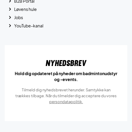
B2B Portal
Løvens hule
Jobs
YouTube-kanal
Nyhedsbrev
Hold dig opdateret på nyheder om badmintonudstyr
og -events.
Tilmeld dig nyhedsbrevet herunder. Samtykke kan
trækkes tilbage. Når du tilmelder dig acceptere du vores
persondatapolitik.