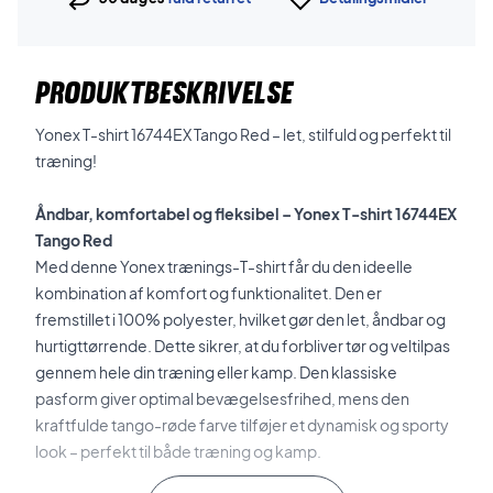
PRODUKTBESKRIVELSE
Yonex T-shirt 16744EX Tango Red – let, stilfuld og perfekt til
træning!
Åndbar, komfortabel og fleksibel – Yonex T-shirt 16744EX
Tango Red
Med denne Yonex trænings-T-shirt får du den ideelle
kombination af komfort og funktionalitet. Den er
fremstillet i 100% polyester, hvilket gør den let, åndbar og
hurtigttørrende. Dette sikrer, at du forbliver tør og veltilpas
gennem hele din træning eller kamp.
Den klassiske
pasform giver optimal bevægelsesfrihed, mens den
kraftfulde tango-røde farve tilføjer et dynamisk og sporty
look – perfekt til både træning og kamp.