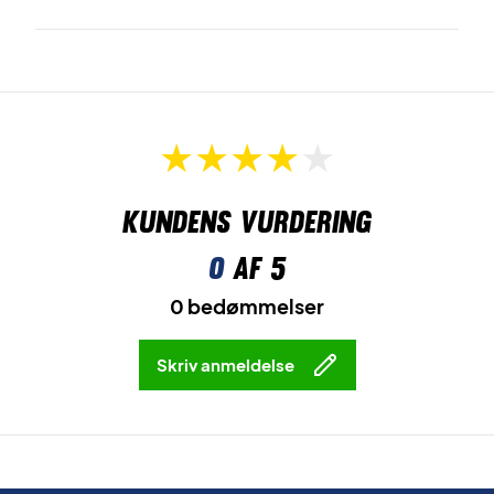
Kundens vurdering
0
af 5
0 bedømmelser
Skriv anmeldelse