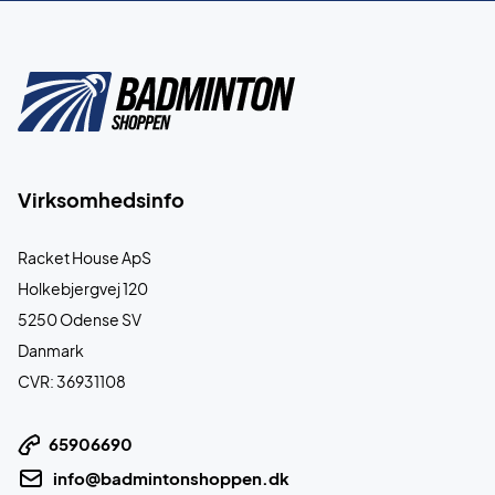
Virksomhedsinfo
Racket House ApS
Holkebjergvej 120
5250 Odense SV
Danmark
CVR: 36931108
65906690
info@badmintonshoppen.dk