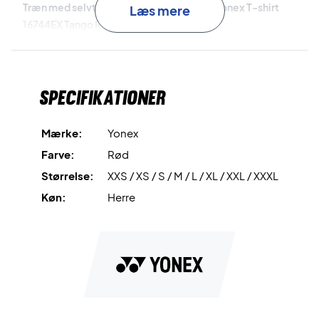
Træn med selvtillid og komfort – køb din Yonex T-shirt
Læs mere
16744EX Tango Red i dag!
Farve:
Rød.
Materiale:
100% polyester.
Specifikationer
Mærke:
Yonex
Farve:
Rød
Størrelse:
XXS / XS / S / M / L / XL / XXL / XXXL
Køn:
Herre