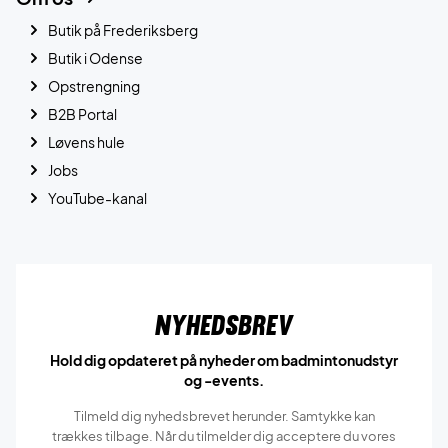
Butik på Frederiksberg
Butik i Odense
Opstrengning
B2B Portal
Løvens hule
Jobs
YouTube-kanal
Nyhedsbrev
Hold dig opdateret på nyheder om badmintonudstyr
og -events.
Tilmeld dig nyhedsbrevet herunder. Samtykke kan
trækkes tilbage. Når du tilmelder dig acceptere du vores