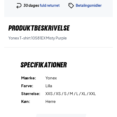
30 dages
fuld returret
Betalingsmidler
PRODUKTBESKRIVELSE
Yonex T-shirt 10581EX Misty Purple
Specifikationer
Mærke:
Yonex
Farve:
Lilla
Størrelse:
XXS / XS / S / M / L / XL / XXL
Køn:
Herre