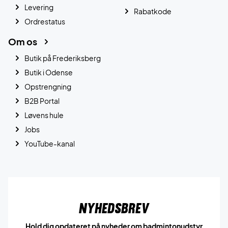
Levering
Rabatkode
Ordrestatus
Om os
Butik på Frederiksberg
Butik i Odense
Opstrengning
B2B Portal
Løvens hule
Jobs
YouTube-kanal
Nyhedsbrev
Hold dig opdateret på nyheder om badmintonudstyr