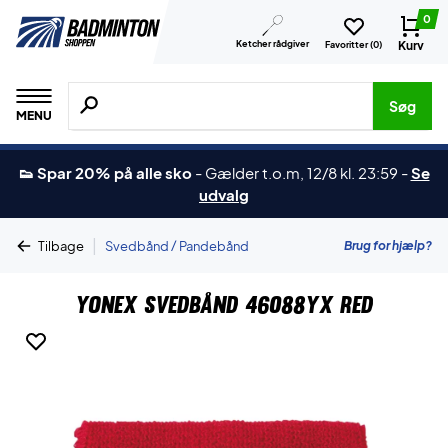
0
Ketcher rådgiver
Kurv
Favoritter (
0
)
Søg efter produkter, mærker etc.
Søg
MENU
👟 Spar 20% på alle sko
-
Gælder t.o.m, 12/8 kl. 23:59
-
Se
udvalg
|
Brug for hjælp?
Tilbage
Svedbånd / Pandebånd
Yonex Svedbånd 46088YX Red