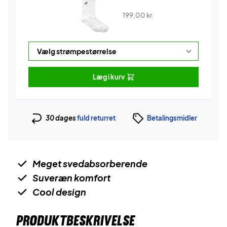
199,00
kr.
Læg i kurv
30 dages
fuld returret
Betalingsmidler
Meget svedabsorberende
Suveræn komfort
Cool design
PRODUKTBESKRIVELSE