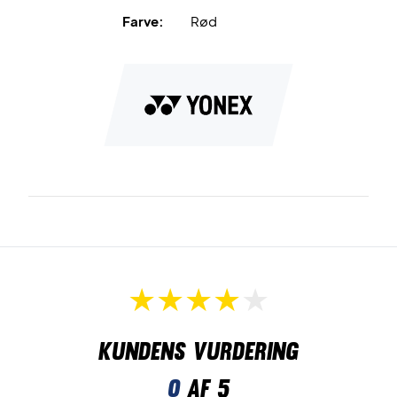
Farve:
Rød
Kundens vurdering
0
af 5