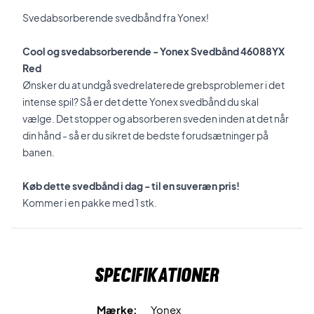
Svedabsorberende svedbånd fra Yonex!
Cool og svedabsorberende -
Yonex Svedbånd 46088YX
Red
Ønsker du at undgå svedrelaterede grebsproblemer i det
intense spil? Så er det dette Yonex svedbånd du skal
vælge. Det stopper og absorberen sveden inden at det når
din hånd - så er du sikret de bedste forudsætninger på
banen.
Køb dette svedbånd i dag - til en suveræn pris!
Kommer i en pakke med 1 stk.
Specifikationer
Mærke:
Yonex