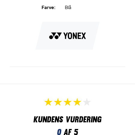
Farve:
Blå
Kundens vurdering
0
af 5