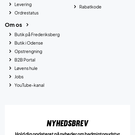
Levering
Rabatkode
Ordrestatus
Om os
Butik på Frederiksberg
Butik i Odense
Opstrengning
B2B Portal
Løvens hule
Jobs
YouTube-kanal
Nyhedsbrev
Hold dig opdateret på nyheder om badmintonudstyr