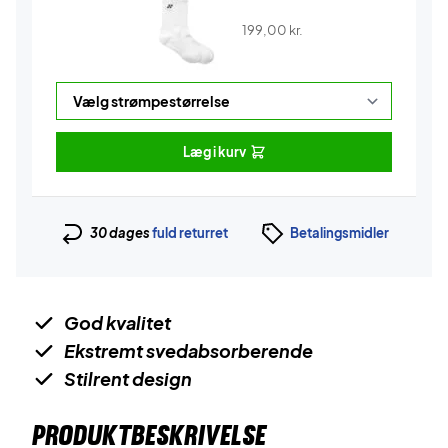
199,00
kr.
Læg i kurv
30 dages
fuld returret
Betalingsmidler
God kvalitet
Ekstremt svedabsorberende
Stilrent design
PRODUKTBESKRIVELSE