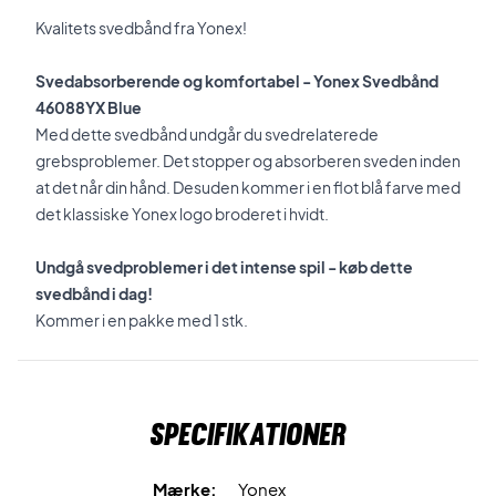
Kvalitets svedbånd fra Yonex!
Svedabsorberende og komfortabel -
Yonex Svedbånd
46088YX Blue
Med dette svedbånd undgår du svedrelaterede
grebsproblemer. Det stopper og absorberen sveden inden
at det når din hånd. Desuden kommer i en flot blå farve med
det klassiske Yonex logo broderet i hvidt.
Undgå svedproblemer i det intense spil - køb dette
svedbånd i dag!
Kommer i en pakke med 1 stk.
Specifikationer
Mærke:
Yonex