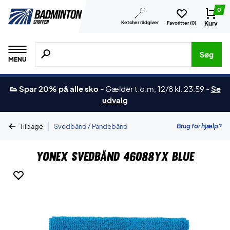
0
Ketcher rådgiver
Kurv
Favoritter (
0
)
Søg efter produkter, mærker etc.
Søg
MENU
👟 Spar 20% på alle sko
-
Gælder t.o.m, 12/8 kl. 23:59
-
Se
udvalg
|
Brug for hjælp?
Tilbage
Svedbånd / Pandebånd
Yonex Svedbånd 46088YX Blue