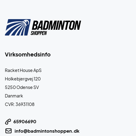
Virksomhedsinfo
Racket House ApS
Holkebjergvej 120
5250 Odense SV
Danmark
CVR: 36931108
65906690
info@badmintonshoppen.dk