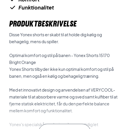
Funktionalitet
PRODUKTBESKRIVELSE
Disse Yonex shorts er skabt til at holde dig kølig og
behagelig, mens du spiller.
Optimal komfort og stil på banen - Yonex Shorts 15170
Bright Orange
Yonex Shorts
tilbyder ikke kun optimal komfort og stil på
banen, men også en kølig og behagelig træning.
Med et innovativt design og anvendelsen af VERYCOOL-
materiale til at absorbere varme og sved samt kulfiber til at
fjerne statisk elektricitet, får du den perfekte balance
mellem komfort og funktionalitet.
Y
onex's specialskårne design sikrer samtidig let