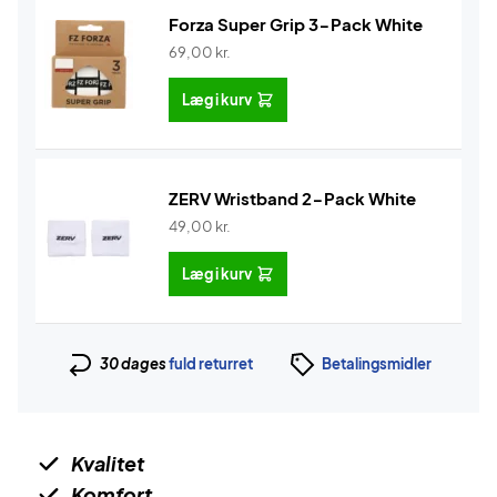
Forza Super Grip 3-Pack White
69,00
kr.
Læg i kurv
ZERV Wristband 2-Pack White
49,00
kr.
Læg i kurv
30 dages
fuld returret
Betalingsmidler
Kvalitet
Komfort