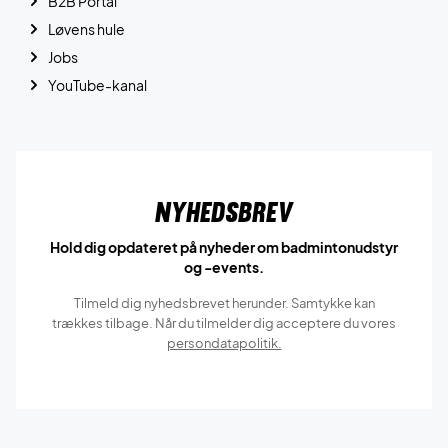
B2B Portal
Løvens hule
Jobs
YouTube-kanal
Nyhedsbrev
Hold dig opdateret på nyheder om badmintonudstyr
og -events.
Tilmeld dig nyhedsbrevet herunder. Samtykke kan
trækkes tilbage. Når du tilmelder dig acceptere du vores
persondatapolitik.