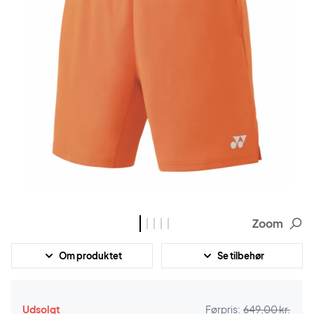
Zoom
Om produktet
Se tilbehør
Udsolgt
Førpris:
649,00 kr.