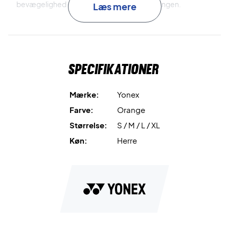
bevægelighed og komfort under hele træningen.
Læs mere
Køb disse shorts i dag og oplev den ultimative komfort på
banen!
Materiale: 100% Polyester.
Specifikationer
Mærke:
Yonex
Farve:
Orange
Størrelse:
S / M / L / XL
Køn:
Herre