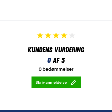
Kundens vurdering
0
af 5
0 bedømmelser
Skriv anmeldelse