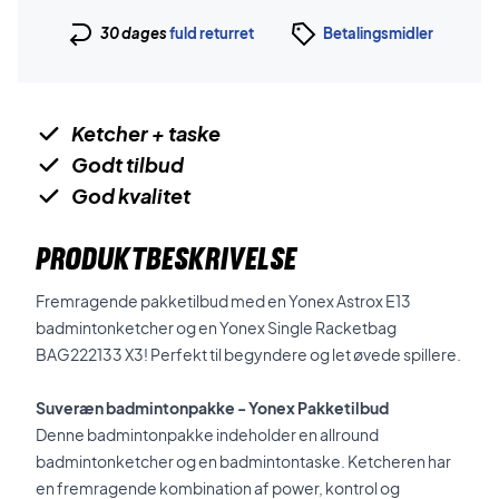
30 dages
fuld returret
Betalingsmidler
Ketcher + taske
Godt tilbud
God kvalitet
PRODUKTBESKRIVELSE
Fremragende pakketilbud med en Yonex Astrox E13
badmintonketcher og en Yonex Single Racketbag
BAG222133 X3! Perfekt til begyndere og let øvede spillere.
Suveræn badmintonpakke - Yonex Pakketilbud
Denne badmintonpakke indeholder en allround
badmintonketcher og en badmintontaske. Ketcheren har
en fremragende kombination af power, kontrol og