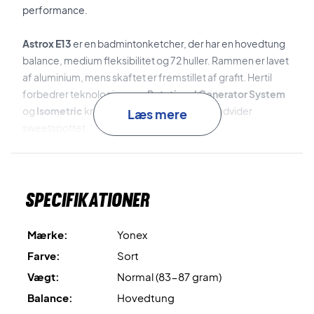
performance.
Astrox E13
er en badmintonketcher, der har en hovedtung
balance, medium fleksibilitet og 72 huller. Rammen er lavet
af aluminium, mens skaftet er fremstillet af grafit. Hertil
forbedrer teknologier som
Rotational Generator System
og
Isometric
kraftoverførslen, balance og udvider
Læs mere
sweetspottet.
Single Racketbag BAG222133 X3
er en lækker
badmintontaske, der har plads til ketcher og alt det
Specifikationer
nødvendige udstyr.
Kom på banen med stil - køb denne Yonex pakke i dag!
Mærke:
Yonex
Leveres med fabriksopstrengning.
Vi anbefaler dog altid,
Farve:
Sort
at du tilkøber en professionel opstrengning for optimal
Vægt:
Normal (83-87 gram)
spiloplevelse.
Balance:
Hovedtung
Ekspertrådgivning:
Til denne ketcher anbefaler vi en