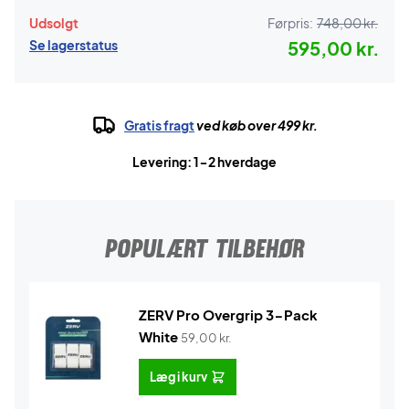
Udsolgt
Førpris:
748,00 kr.
Se lagerstatus
595,00 kr.
Gratis fragt
ved køb over 499 kr.
Levering: 1-2 hverdage
POPULÆRT TILBEHØR
ZERV Pro Overgrip 3-Pack
White
59,00
kr.
Læg i kurv