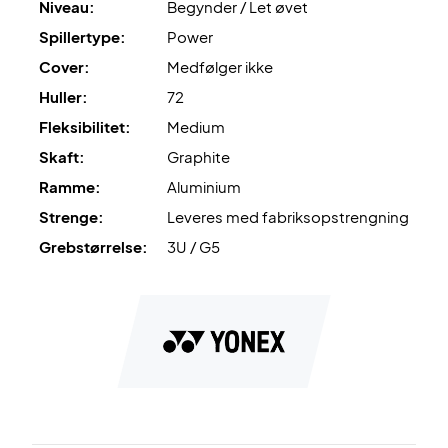
Niveau:
Begynder / Let øvet
opstrengning med Yonex BG80 og 10,5 kg i hårdhed.
Spillertype:
Power
Cover:
Medfølger ikke
Huller:
72
Fleksibilitet:
Medium
Skaft:
Graphite
Ramme:
Aluminium
Strenge:
Leveres med fabriksopstrengning
Grebstørrelse:
3U / G5