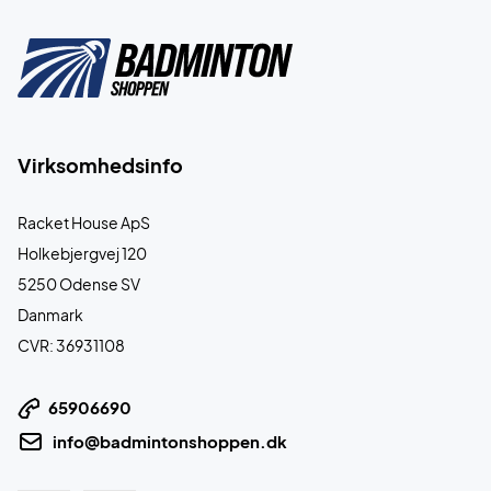
Virksomhedsinfo
Racket House ApS
Holkebjergvej 120
5250 Odense SV
Danmark
CVR: 36931108
65906690
info@badmintonshoppen.dk