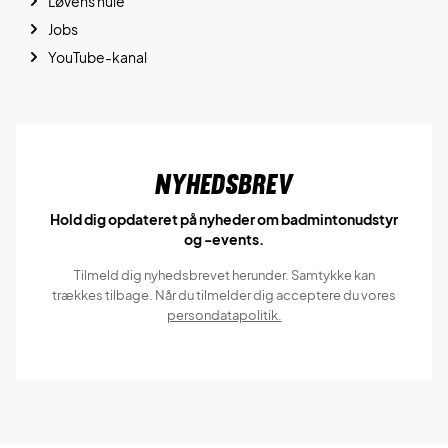
Løvens hule
Jobs
YouTube-kanal
Nyhedsbrev
Hold dig opdateret på nyheder om badmintonudstyr
og -events.
Tilmeld dig nyhedsbrevet herunder. Samtykke kan
trækkes tilbage. Når du tilmelder dig acceptere du vores
persondatapolitik.