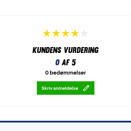
Kundens vurdering
0
af 5
0 bedømmelser
Skriv anmeldelse