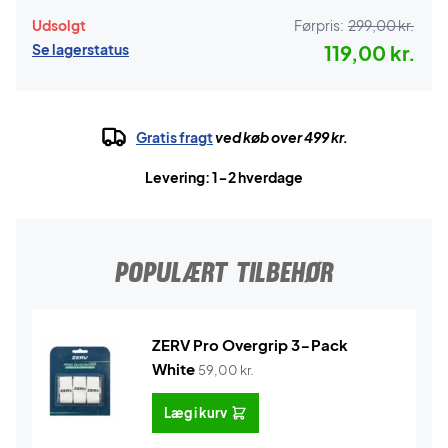
Udsolgt
Førpris:
299,00 kr.
Se lagerstatus
119,00 kr.
Gratis fragt
ved køb over 499 kr.
Levering: 1-2 hverdage
POPULÆRT TILBEHØR
ZERV Pro Overgrip 3-Pack
White
59,00
kr.
Læg i kurv