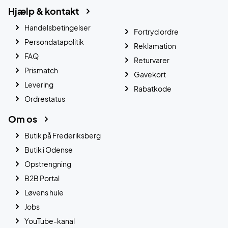
Hjælp & kontakt
Handelsbetingelser
Fortryd ordre
Persondatapolitik
Reklamation
FAQ
Returvarer
Prismatch
Gavekort
Levering
Rabatkode
Ordrestatus
Om os
Butik på Frederiksberg
Butik i Odense
Opstrengning
B2B Portal
Løvens hule
Jobs
YouTube-kanal