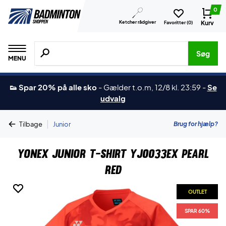
0
Ketcher rådgiver
Kurv
Favoritter (
0
)
Søg efter produkter, mærker etc.
Søg
MENU
👟 Spar 20% på alle sko
-
Gælder t.o.m, 12/8 kl. 23:59
-
Se
udvalg
|
Brug for hjælp?
Tilbage
Junior
Yonex Junior T-shirt YJ0033EX Pearl
Red
OUTLET
OUTLET
SPAR 60%
SPAR 60%