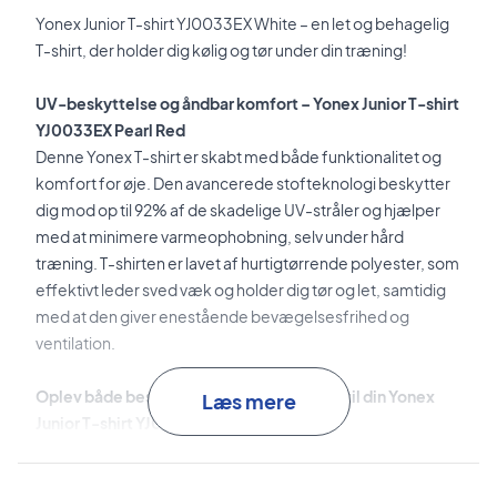
Yonex Junior T-shirt YJ0033EX White – en let og behagelig
T-shirt, der holder dig kølig og tør under din træning!
UV-beskyttelse og åndbar komfort – Yonex Junior T-shirt
YJ0033EX Pearl Red
Denne Yonex T-shirt er skabt med både funktionalitet og
komfort for øje. Den avancerede stofteknologi beskytter
dig mod op til 92% af de skadelige UV-stråler og hjælper
med at minimere varmeophobning, selv under hård
træning. T-shirten er lavet af hurtigtørrende polyester, som
effektivt leder sved væk og holder dig tør og let, samtidig
med at den giver enestående bevægelsesfrihed og
ventilation.
Oplev både beskyttelse og komfort – bestil din Yonex
Læs mere
Junior T-shirt YJ0033EX Pearl Red nu!
Farve: Rød.
Materiale: 100% polyester.