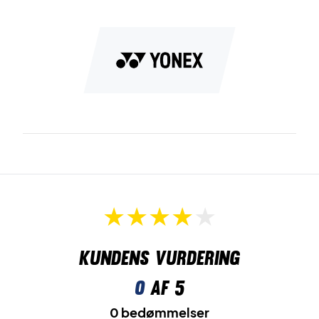
Kundens vurdering
0
af 5
0 bedømmelser