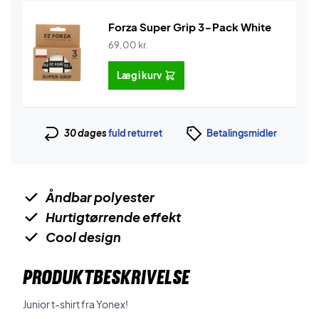
Forza Super Grip 3-Pack White
69,00
kr.
Læg i kurv
30 dages
fuld returret
Betalingsmidler
Åndbar polyester
Hurtigtørrende effekt
Cool design
PRODUKTBESKRIVELSE
Junior t-shirt fra Yonex!