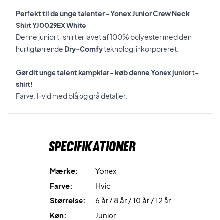
Perfekt til de unge talenter - Yonex Junior Crew Neck
Shirt YJ0029EX White
Denne junior t-shirt er lavet af 100% polyester med den
hurtigtørrende
Dry-Comfy
teknologi inkorporeret.
Gør dit unge talent kampklar - køb denne Yonex junior t-
shirt!
Farve: Hvid med blå og grå detaljer.
Specifikationer
Mærke:
Yonex
Farve:
Hvid
Størrelse:
6 år / 8 år / 10 år / 12 år
Køn:
Junior