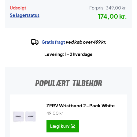
Udsolgt
Førpris:
349,00 kr.
Se lagerstatus
174,00 kr.
Gratis fragt
ved køb over 499 kr.
Levering: 1-2 hverdage
POPULÆRT TILBEHØR
ZERV Wristband 2-Pack White
49,00
kr.
Læg i kurv