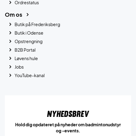
Ordrestatus
Om os
Butik på Frederiksberg
Butik i Odense
Opstrengning
B2B Portal
Løvens hule
Jobs
YouTube-kanal
Nyhedsbrev
Hold dig opdateret på nyheder om badmintonudstyr
og -events.