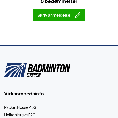
0 bedømmelser
Skriv anmeldelse
Virksomhedsinfo
Racket House ApS
Holkebjergvej 120