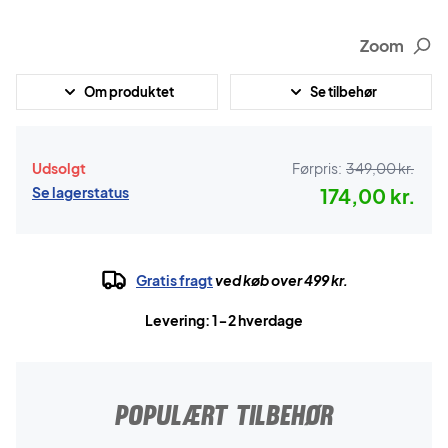
Zoom
Om produktet
Se tilbehør
Udsolgt
Førpris:
349,00 kr.
Se lagerstatus
174,00 kr.
Gratis fragt
ved køb over 499 kr.
Levering: 1-2 hverdage
POPULÆRT TILBEHØR