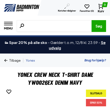
0
Ketcher rådgiver
Kurv
Favoritter (
0
)
Søg efter produkter, mærker etc.
Søg
MENU
👟 Spar 20% på alle sko
-
Gælder t.o.m, 12/8 kl. 23:59
-
Se
udvalg
|
Brug for hjælp?
Tilbage
Yonex
Yonex Crew Neck T-shirt Dame
YW0026EX Denim Navy
SLUTSALG
SPAR 50%