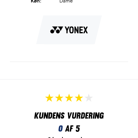
Køn:
Dame
Kundens vurdering
0
af 5