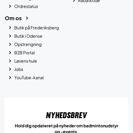
Rabatkode
Ordrestatus
Om os
Butik på Frederiksberg
Butik i Odense
Opstrengning
B2B Portal
Løvens hule
Jobs
YouTube-kanal
Nyhedsbrev
Hold dig opdateret på nyheder om badmintonudstyr
og -events.