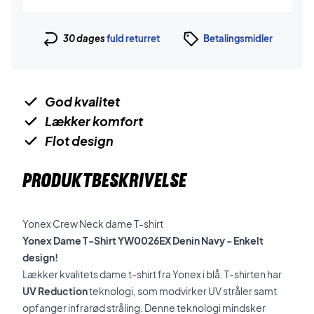
30 dages
fuld returret
Betalingsmidler
God kvalitet
Lækker komfort
Flot design
PRODUKTBESKRIVELSE
Yonex Crew Neck dame T-shirt
Yonex Dame T-Shirt YW0026EX Denin Navy - Enkelt
design!
Lækker kvalitets dame t-shirt fra Yonex i blå. T-shirten har
UV Reduction
teknologi, som modvirker UV stråler samt
opfanger infrarød stråling. Denne teknologi mindsker