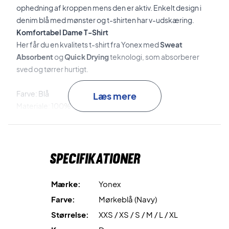
ophedning af kroppen mens den er aktiv. Enkelt design i
denim blå med mønster og t-shirten har v-udskæring.
Komfortabel
Dame T-Shirt
Her får du en kvalitets t-shirt fra Yonex med
Sweat
Absorbent
og
Quick Drying
teknologi, som absorberer
sved og tørrer hurtigt.
Farve: Blå
Læs mere
Materiale: 100% Polyester
Yonex nr: YW0026EX
Specifikationer
Mærke:
Yonex
Farve:
Mørkeblå (Navy)
Størrelse:
XXS / XS / S / M / L / XL