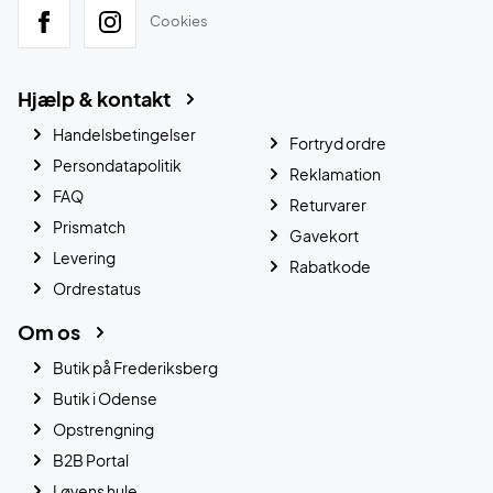
Cookies
Hjælp & kontakt
Handelsbetingelser
Fortryd ordre
Persondatapolitik
Reklamation
FAQ
Returvarer
Prismatch
Gavekort
Levering
Rabatkode
Ordrestatus
Om os
Butik på Frederiksberg
Butik i Odense
Opstrengning
B2B Portal
Løvens hule