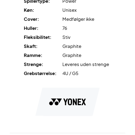
Spillertype:
Power
Leveres uden
fabriksstrenge
. Vi anbefaler, at købe en
Køn:
Unisex
professionel opstrengning, så ketcheren er 100% klar fra
Cover:
Medfølger ikke
start.
Huller:
76
Ekspertrådgivning
: Til denne ketcher anbefaler vi en
Fleksibilitet:
Stiv
opstrengning med
og 10,5 kg i hårdhed.
Yonex BG80
Skaft:
Graphite
Ramme:
Graphite
Leveres
uden cover
.
Strenge:
Leveres uden strenge
Grebstørrelse:
4U / G5