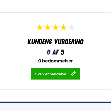
Kundens vurdering
0
af 5
0 bedømmelser
Skriv anmeldelse