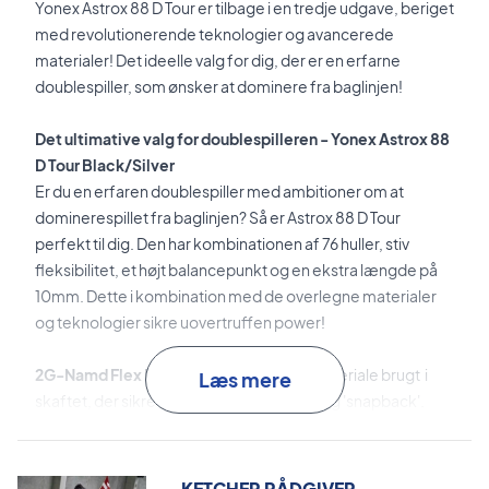
Yonex Astrox 88 D Tour er tilbage i en tredje udgave, beriget
med revolutionerende teknologier og avancerede
materialer! Det ideelle valg for dig, der er en erfarne
doublespiller, som ønsker at dominere fra baglinjen!
Det ultimative valg for doublespilleren -
Yonex Astrox 88
D Tour Black/Silver
Er du en erfaren doublespiller med ambitioner om at
dominerespillet fra baglinjen? Så er Astrox 88 D Tour
perfekt til dig. Den har kombinationen af 76 huller, stiv
fleksibilitet, et højt balancepunkt og en ekstra længde på
10mm. Dette i kombination med de overlegne materialer
og teknologier sikre uovertruffen power!
2G-Namd Flex Force
er det innovative materiale brugt i
Læs mere
skaftet, der sikre en ekstraordinær 'flex' og 'snapback'.
Ultra Slim Shaft
er det ultratynde skaft, der leverer
fremragende kraft og aerodynamik for lynhurtig
KETCHER RÅDGIVER