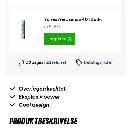
Yonex Aerosensa 40 12 stk.
399,00
kr.
Læg i kurv
30 dages
fuld returret
Betalingsmidler
Overlegen kvalitet
Eksplosiv power
Cool design
PRODUKTBESKRIVELSE