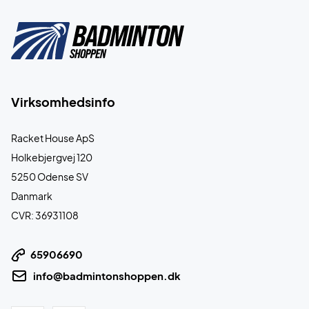
Virksomhedsinfo
Racket House ApS
Holkebjergvej 120
5250 Odense SV
Danmark
CVR: 36931108
65906690
info@badmintonshoppen.dk