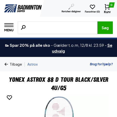
0
Ketcher rådgiver
Kurv
Favoritter (
0
)
Søg efter produkter, mærker etc.
Søg
MENU
👟 Spar 20% på alle sko
-
Gælder t.o.m, 12/8 kl. 23:59
-
Se
udvalg
|
Brug for hjælp?
Tilbage
Astrox
Yonex Astrox 88 D Tour Black/Silver
4U/G5