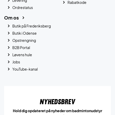
Levering
Rabatkode
Ordrestatus
Om os
Butik på Frederiksberg
Butik i Odense
Opstrengning
B2B Portal
Løvens hule
Jobs
YouTube-kanal
Nyhedsbrev
Hold dig opdateret på nyheder om badmintonudstyr