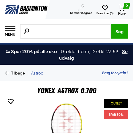
0
Ketcher rådgiver
Kurv
Favoritter (
0
)
Søg efter produkter, mærker etc.
Søg
MENU
👟 Spar 20% på alle sko
-
Gælder t.o.m, 12/8 kl. 23:59
-
Se
udvalg
|
Brug for hjælp?
Tilbage
Astrox
Yonex Astrox 0.7DG
OUTLET
OUTLET
OUTLET
SPAR 30%
SPAR 30%
SPAR 30%