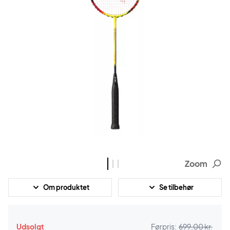
Zoom
Om produktet
Se tilbehør
Udsolgt
Førpris:
699,00 kr.