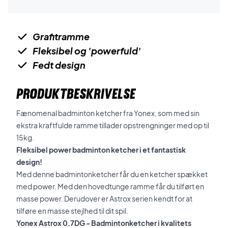
Grafitramme
Fleksibel og 'powerfuld'
Fedt design
PRODUKTBESKRIVELSE
Fænomenal badminton ketcher fra Yonex, som med sin
ekstra kraftfulde ramme tillader opstrengninger med op til
15kg.
Fleksibel power badminton ketcher i et fantastisk
design!
Med denne badmintonketcher får du en ketcher spækket
med power. Med den hovedtunge ramme får du tilført en
masse power. Derudover er Astrox serien kendt for at
tilføre en masse stejlhed til dit spil.
Yonex Astrox 0.7DG - Badmintonketcher i kvalitets