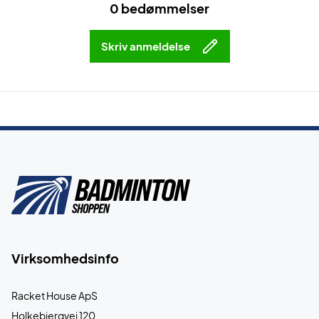
0 bedømmelser
Skriv anmeldelse
Virksomhedsinfo
Racket House ApS
Holkebjergvej 120