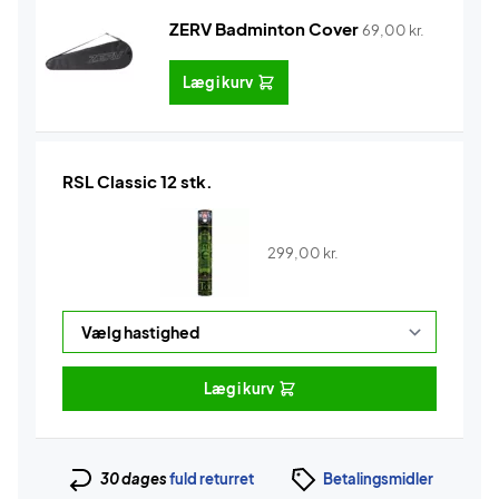
ZERV Badminton Cover
69,00
kr.
Læg i kurv
RSL Classic 12 stk.
299,00
kr.
Læg i kurv
30 dages
fuld returret
Betalingsmidler