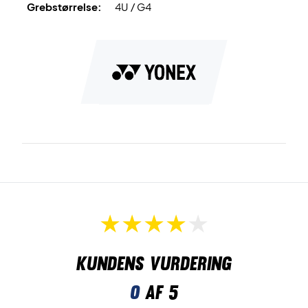
Grebstørrelse:
4U / G4
Kundens vurdering
0
af 5