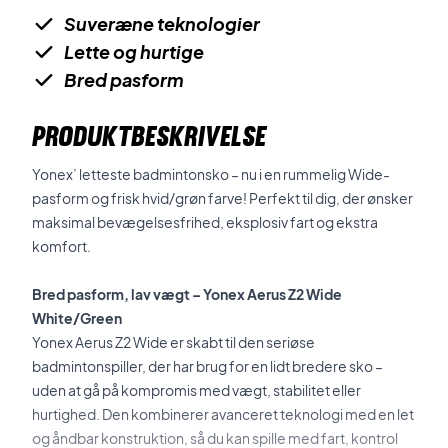
Suveræne teknologier
Lette og hurtige
Bred pasform
PRODUKTBESKRIVELSE
Yonex’ letteste badmintonsko – nu i en rummelig Wide-
pasform og frisk hvid/grøn farve! Perfekt til dig, der ønsker
maksimal bevægelsesfrihed, eksplosiv fart og ekstra
komfort.
Bred pasform, lav vægt – Yonex Aerus Z2 Wide
White/Green
Yonex Aerus Z2 Wide er skabt til den seriøse
badmintonspiller, der har brug for en lidt bredere sko –
uden at gå på kompromis med vægt, stabilitet eller
hurtighed. Den kombinerer avanceret teknologi med en let
og åndbar konstruktion, så du kan spille med fart, kontrol