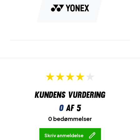
reducerer trykket på storetåen – perfekt til eksplosive
retningsskift.
Radial Blade Sole
giver fremragende greb i alle retninger,
så du kan bevæge dig med præcision og selvtillid.
Synchro-Fit Insole
sikrer en tætsiddende pasform
omkring hælen og forbedrer kontakten mellem fod og sko
for optimal kontrol.
Spil frit – spil hurtigt – spil komfortabelt med Yonex Aerus
Z2 Wide White/Green
Kundens vurdering
Farve:
Hvid og grøn.
Pasform:
Wide (bred).
0
af 5
0 bedømmelser
Skriv anmeldelse