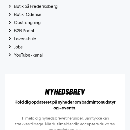
Butik på Frederiksberg
Butik i Odense
Opstrengning
B2B Portal
Løvens hule
Jobs
YouTube-kanal
Nyhedsbrev
Hold dig opdateret på nyheder om badmintonudstyr
og -events.
Tilmeld dig nyhedsbrevet herunder. Samtykke kan
trækkes tilbage. Når du tilmelder dig acceptere du vores
persondatapolitik.