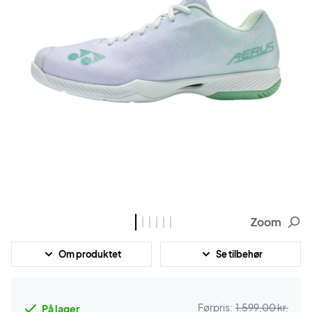
Zoom
Om produktet
Se tilbehør
Førpris:
1.599,00 kr.
På lager