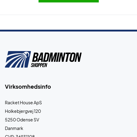
Virksomhedsinfo
Racket House ApS
Holkebjergvej 120
5250 Odense SV
Danmark
CVR: 36931108