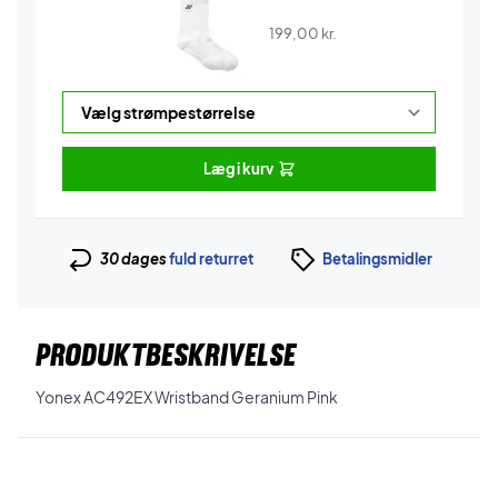
199,00
kr.
Læg i kurv
30 dages
fuld returret
Betalingsmidler
PRODUKTBESKRIVELSE
Yonex AC492EX Wristband Geranium Pink