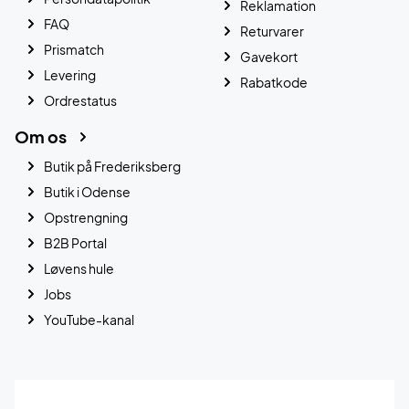
Reklamation
FAQ
Returvarer
Prismatch
Gavekort
Levering
Rabatkode
Ordrestatus
Om os
Butik på Frederiksberg
Butik i Odense
Opstrengning
B2B Portal
Løvens hule
Jobs
YouTube-kanal