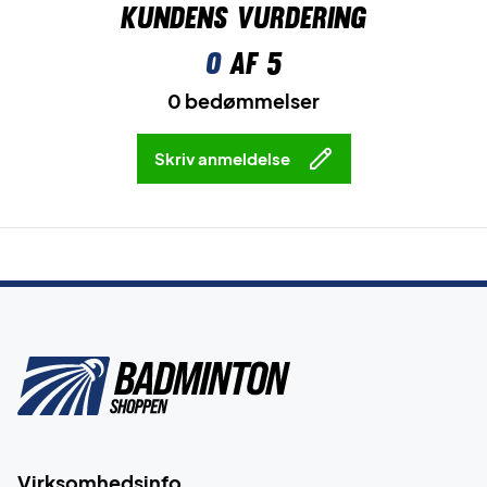
Kundens vurdering
0
af 5
0 bedømmelser
Skriv anmeldelse
Virksomhedsinfo