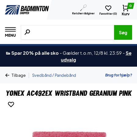
0
Ketcher rådgiver
Kurv
Favoritter (
0
)
Søg efter produkter, mærker etc.
Søg
MENU
👟 Spar 20% på alle sko
-
Gælder t.o.m, 12/8 kl. 23:59
-
Se
udvalg
|
Brug for hjælp?
Tilbage
Svedbånd / Pandebånd
Yonex AC492EX Wristband Geranium Pink