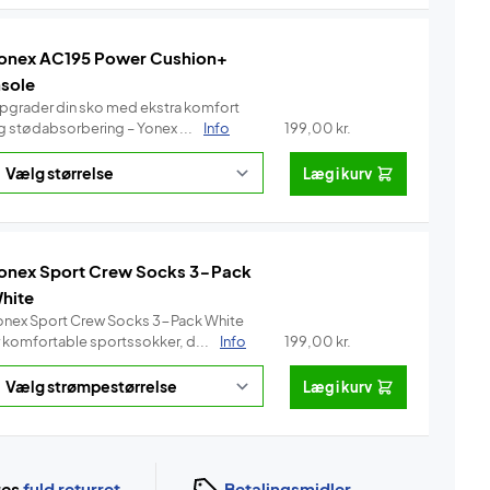
onex AC195 Power Cushion+
nsole
pgrader din sko med ekstra komfort
g stødabsorbering – Yonex ...
Info
199,00
kr.
Læg i kurv
onex Sport Crew Socks 3-Pack
hite
onex Sport Crew Socks 3-Pack White
r komfortable sportssokker, d...
Info
199,00
kr.
Læg i kurv
ges
fuld returret
Betalingsmidler