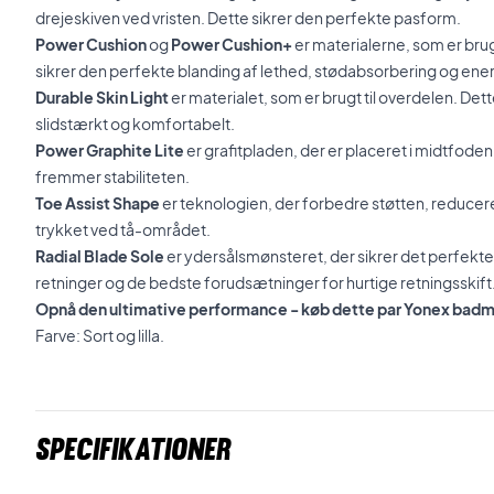
drejeskiven ved vristen. Dette sikrer den perfekte pasform.
Power Cushion
og
Power Cushion+
er materialerne, som er brug
sikrer den perfekte blanding af lethed, stødabsorbering og ener
Durable Skin Light
er materialet, som er brugt til overdelen. Dett
slidstærkt og komfortabelt.
Power Graphite Lite
er grafitpladen, der er placeret i midtfod
fremmer stabiliteten.
Toe Assist Shape
er teknologien, der forbedre støtten,
reducere
trykket ved tå-området.
Radial Blade Sole
er ydersålsmønsteret, der sikrer det perfekte 
retninger og de bedste forudsætninger for hurtige retningsskift
Opnå den ultimative performance - køb dette par Yonex bad
Farve: Sort og lilla.
Specifikationer