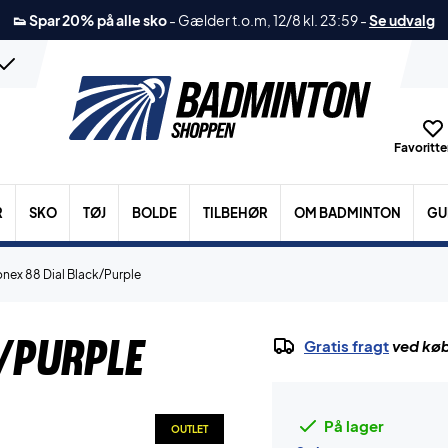
👟 Spar 20% på alle sko
-
Gælder t.o.m, 12/8 kl. 23:59
-
Se udvalg
Favoritter
R
SKO
TØJ
BOLDE
TILBEHØR
OM BADMINTON
GU
onex 88 Dial Black/Purple
/Purple
Gratis fragt
ved køb
På lager
OUTLET