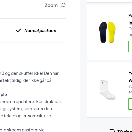
Zoom
Y
I
O
Normal pasform
o
Y
 3 og den skuffer ikke! Den har
W
rfekt til dig, der ikke går på
Y
e
rple
nu med en opdateret konstruktion
ringssystem, som sikrer den
d teknologier, som sikrer et
stere skoens pasform via
30 da