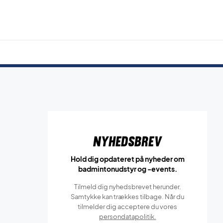
Nyhedsbrev
Hold dig opdateret på nyheder om
badmintonudstyr og -events.
Tilmeld dig nyhedsbrevet herunder.
Samtykke kan trækkes tilbage. Når du
tilmelder dig acceptere du vores
persondatapolitik.