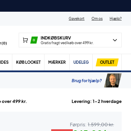
Gavekort
Om os
Hjælp?
INDKØBSKURV
0
Gratis fragt ved køb over 499 kr.
 (
0
)
IDES
KØB LOOKET
MÆRKER
UDELEG
OUTLET
Brug for hjælp?
 over 499 kr.
Levering: 1-2 hverdage
Førpris:
1.599,00 kr.