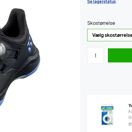
Se lagerstatus
Skostørrelse
Y
F
G
8