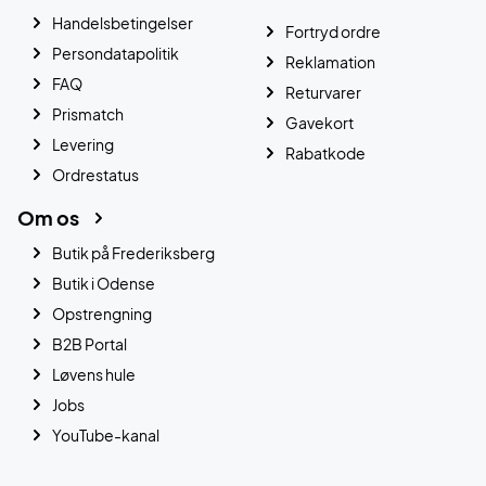
Handelsbetingelser
Fortryd ordre
Persondatapolitik
Reklamation
FAQ
Returvarer
Prismatch
Gavekort
Levering
Rabatkode
Ordrestatus
Om os
Butik på Frederiksberg
Butik i Odense
Opstrengning
B2B Portal
Løvens hule
Jobs
YouTube-kanal