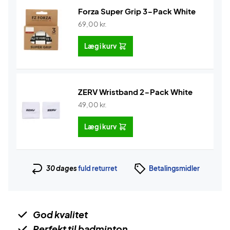
Forza Super Grip 3-Pack White
69,00
kr.
Læg i kurv
ZERV Wristband 2-Pack White
49,00
kr.
Læg i kurv
30 dages
fuld returret
Betalingsmidler
God kvalitet
Perfekt til badminton