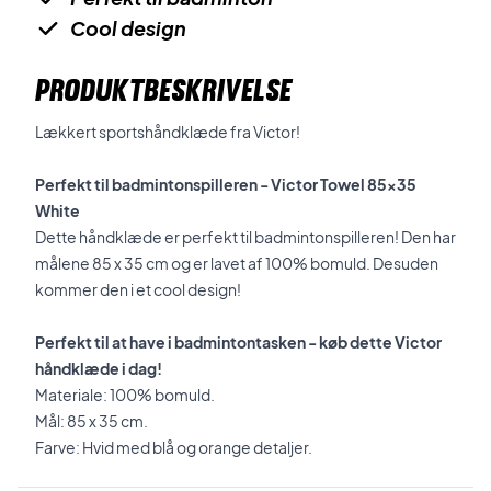
Cool design
PRODUKTBESKRIVELSE
Lækkert sportshåndklæde fra Victor!
Perfekt til badmintonspilleren - Victor Towel 85x35
White
Dette håndklæde er perfekt til badmintonspilleren! Den har
målene 85 x 35 cm og er lavet af 100% bomuld. Desuden
kommer den i et cool design!
Perfekt til at have i badmintontasken - køb dette Victor
håndklæde i dag!
Materiale: 100% bomuld.
Mål: 85 x 35 cm.
Farve: Hvid med blå og orange detaljer.