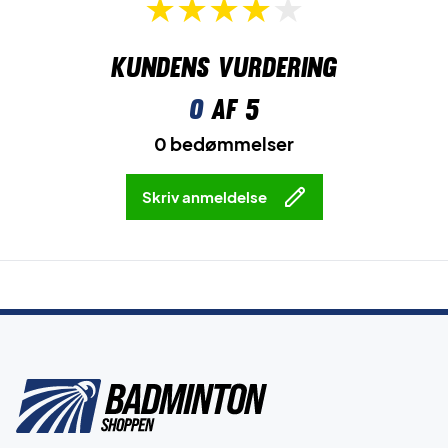
Kundens vurdering
0
af 5
0 bedømmelser
Skriv anmeldelse