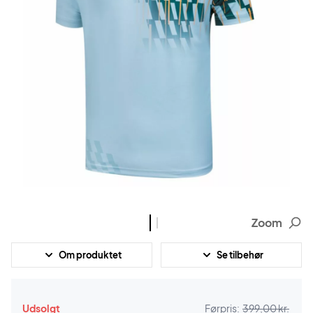
Zoom
Om produktet
Se tilbehør
Udsolgt
Førpris:
399,00 kr.