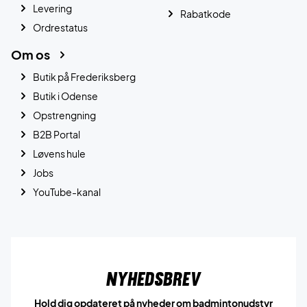
Levering
Rabatkode
Ordrestatus
Om os
Butik på Frederiksberg
Butik i Odense
Opstrengning
B2B Portal
Løvens hule
Jobs
YouTube-kanal
Nyhedsbrev
Hold dig opdateret på nyheder om badmintonudstyr