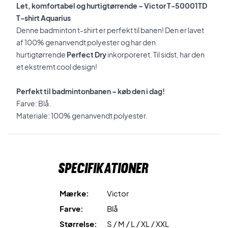
Let, komfortabel og hurtigtørrende – Victor T-50001TD
T-shirt Aquarius
Denne badminton t-shirt er perfekt til banen! Den er lavet
af 100% genanvendt polyester og har den
hurtigtørrende
Perfect Dry
inkorporeret. Til sidst, har den
et ekstremt cool design!
Perfekt til badmintonbanen – køb den i dag!
Farve: Blå.
Materiale: 100% genanvendt polyester.
Specifikationer
Mærke:
Victor
Farve:
Blå
Størrelse:
S / M / L / XL / XXL