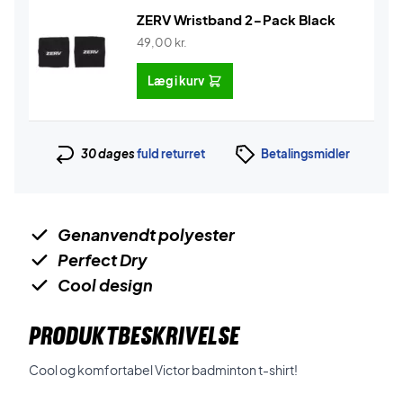
ZERV Wristband 2-Pack Black
49,00
kr.
Læg i kurv
30 dages
fuld returret
Betalingsmidler
Genanvendt polyester
Perfect Dry
Cool design
PRODUKTBESKRIVELSE
Cool og komfortabel
Victor
badminton t-shirt!