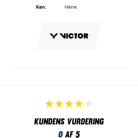
Køn:
Herre
Kundens vurdering
0
af 5