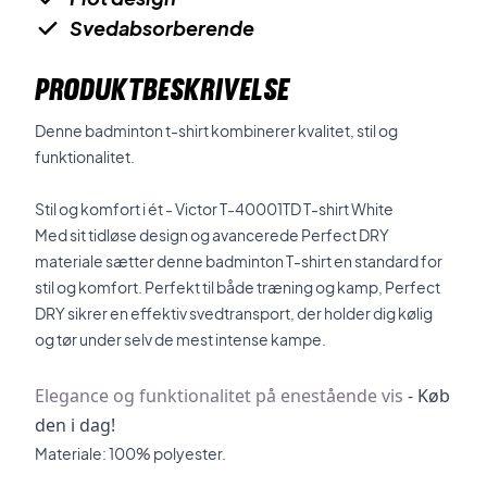
Svedabsorberende
PRODUKTBESKRIVELSE
Denne badminton t-shirt kombinerer kvalitet, stil og
funktionalitet.
Stil og komfort i ét - Victor T-40001TD T-shirt White
Med sit tidløse design og avancerede Perfect DRY
materiale sætter denne badminton T-shirt en standard for
stil og komfort. Perfekt til både træning og kamp, Perfect
DRY sikrer en effektiv svedtransport, der holder dig kølig
og tør under selv de mest intense kampe.
Elegance og funktionalitet på enestående vis
- Køb
den i dag!
Materiale: 100% polyester.