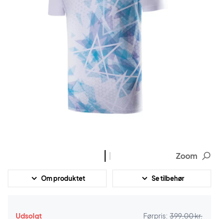
Zoom
Om produktet
Se tilbehør
Udsolgt
Førpris:
399,00 kr.