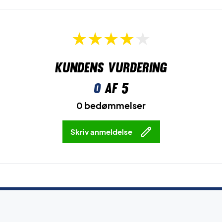
Kundens vurdering
0
af 5
0 bedømmelser
Skriv anmeldelse