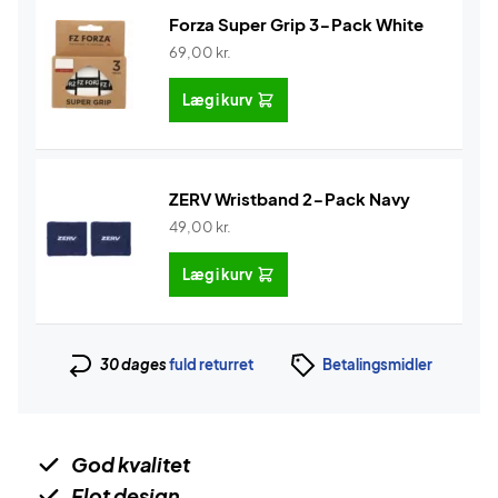
Forza Super Grip 3-Pack White
69,00
kr.
Læg i kurv
ZERV Wristband 2-Pack Navy
49,00
kr.
Læg i kurv
30 dages
fuld returret
Betalingsmidler
God kvalitet
Flot design