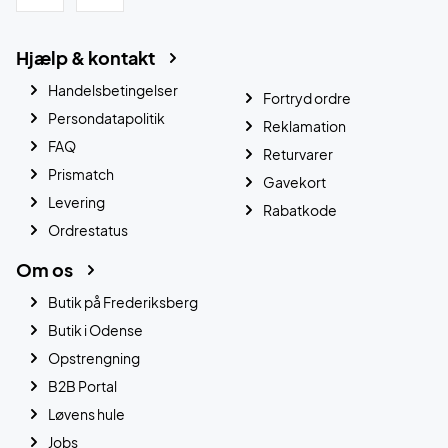
Hjælp & kontakt
Handelsbetingelser
Fortryd ordre
Persondatapolitik
Reklamation
FAQ
Returvarer
Prismatch
Gavekort
Levering
Rabatkode
Ordrestatus
Om os
Butik på Frederiksberg
Butik i Odense
Opstrengning
B2B Portal
Løvens hule
Jobs