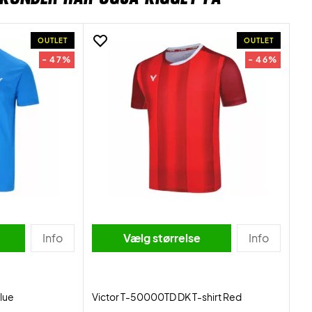
OUTLET
OUTLET
- 47%
- 46%
Info
Vælg størrelse
Info
Blue
Victor T-50000TD DK T-shirt Red