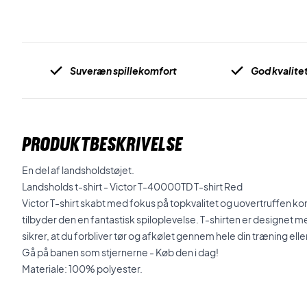
Suveræn spillekomfort
God kvalite
PRODUKTBESKRIVELSE
En del af landsholdstøjet.
Landsholds t-shirt - Victor T-40000TD T-shirt Red
Victor T-shirt skabt med fokus på topkvalitet og uovertruffen kom
tilbyder den en fantastisk spiloplevelse. T-shirten er designet 
sikrer, at du forbliver tør og afkølet gennem hele din træning ell
Gå på banen som stjernerne - Køb den i dag!
Materiale: 100% polyester.