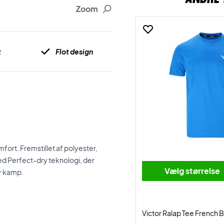
Zoom
t
Flot design
fort. Fremstillet af polyester,
med Perfect-dry teknologi, der
Vælg størrelse
er kamp.
Victor Ralap Tee French 