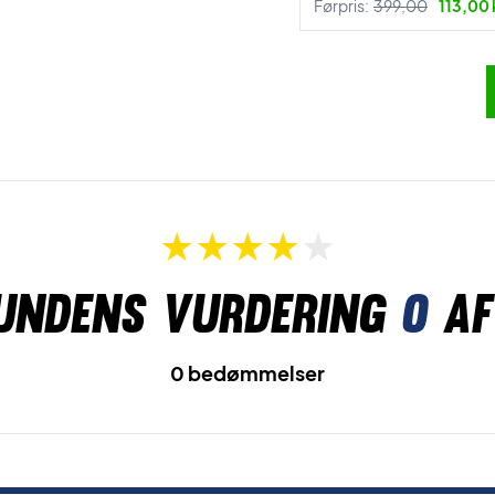
Førpris:
399,00
113,00 
undens vurdering
0
af
0 bedømmelser