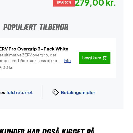
279,00 kr.
SPAR 30%
POPULÆRT TILBEHØR
ERV Pro Overgrip 3-Pack White
et ultimative ZERV overgrip, der
Læg i kurv
ombinerer både tackiness og ko...
Info
9,00
kr.
ges
fuld returret
Betalingsmidler
KUNDER HAR OGSÅ KIGGET PÅ