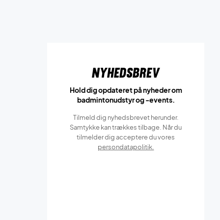
Nyhedsbrev
Hold dig opdateret på nyheder om
badmintonudstyr og -events.
Tilmeld dig nyhedsbrevet herunder.
Samtykke kan trækkes tilbage. Når du
tilmelder dig acceptere du vores
persondatapolitik.