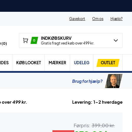
Gavekort
Om os
Hjælp?
INDKØBSKURV
0
Gratis fragt ved køb over 499 kr.
 (
0
)
IDES
KØB LOOKET
MÆRKER
UDELEG
OUTLET
Brug for hjælp?
 over 499 kr.
Levering: 1-2 hverdage
Førpris:
399,00 kr.