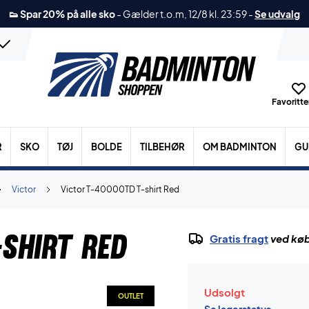
👟 Spar 20% på alle sko
-
Gælder t.o.m, 12/8 kl. 23:59
-
Se udvalg
Favoritter
R
SKO
TØJ
BOLDE
TILBEHØR
OM BADMINTON
GU
Victor
Victor T-40000TD T-shirt Red
shirt Red
Gratis fragt
ved køb
Udsolgt
OUTLET