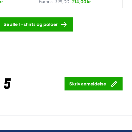
kr.
Førpris:
399,00
214,00 kr.
Se alle T-shirts og poloer
 5
Skriv anmeldelse