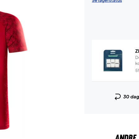
Se lagerstatus
Z
D
k
5
30 da
ANDRE 