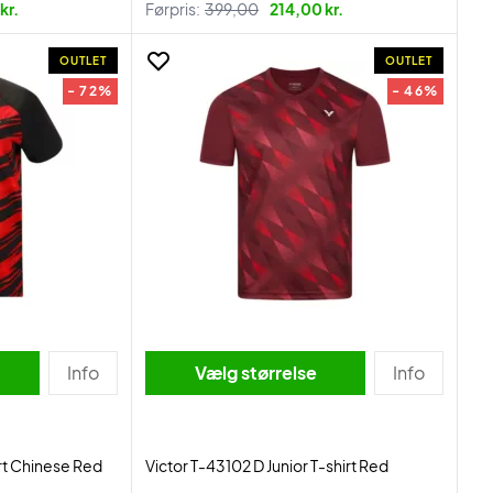
kr.
Førpris:
399,00
214,00 kr.
OUTLET
OUTLET
- 72%
- 46%
Info
Vælg størrelse
Info
rt Chinese Red
Victor T-43102 D Junior T-shirt Red