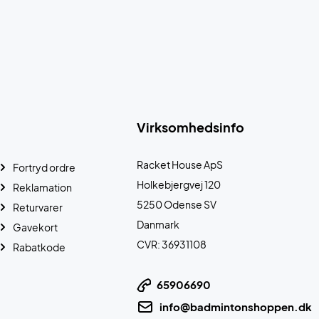
Virksomhedsinfo
Racket House ApS
Fortryd ordre
Holkebjergvej 120
Reklamation
5250 Odense SV
Returvarer
Danmark
Gavekort
CVR: 36931108
Rabatkode
65906690
info@badmintonshoppen.dk