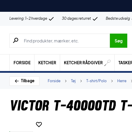
Levering: 1-2 hverdage
30 dages returret
Bedste udvalg
Søg efter produkter, mærker etc.
Søg
FORSIDE
KETCHER
KETCHER RÅDGIVER
TASKE
Tilbage
Forside
Tøj
T-shirt/Polo
Herre
Victor T-40000TD T-