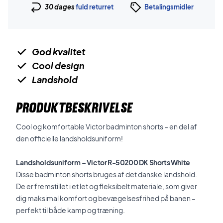
30 dages
fuld returret
Betalingsmidler
God kvalitet
Cool design
Landshold
PRODUKTBESKRIVELSE
Cool og komfortable Victor badminton shorts – en del af
den officielle landsholdsuniform!
Landsholdsuniform
– Victor R-50200 DK Shorts White
Disse badminton shorts bruges af det danske landshold.
De er fremstillet i et let og fleksibelt materiale, som giver
dig maksimal komfort og bevægelsesfrihed på banen –
perfekt til både kamp og træning.