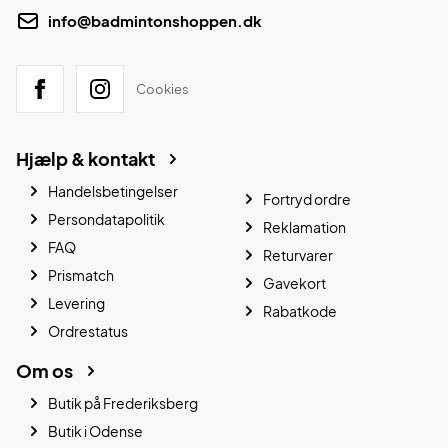
info@badmintonshoppen.dk
Cookies
Hjælp & kontakt
Handelsbetingelser
Fortryd ordre
Persondatapolitik
Reklamation
FAQ
Returvarer
Prismatch
Gavekort
Levering
Rabatkode
Ordrestatus
Om os
Butik på Frederiksberg
Butik i Odense