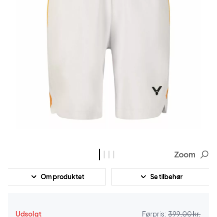
Zoom
Om produktet
Se tilbehør
Udsolgt
Førpris:
399,00 kr.