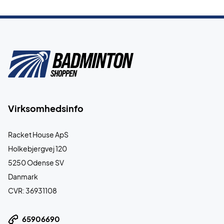
Virksomhedsinfo
Racket House ApS
Holkebjergvej 120
5250 Odense SV
Danmark
CVR: 36931108
65906690