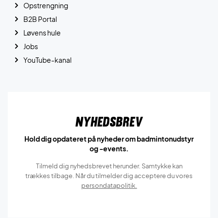
Opstrengning
B2B Portal
Løvens hule
Jobs
YouTube-kanal
Nyhedsbrev
Hold dig opdateret på nyheder om badmintonudstyr
og -events.
Tilmeld dig nyhedsbrevet herunder. Samtykke kan
trækkes tilbage. Når du tilmelder dig acceptere du vores
persondatapolitik.