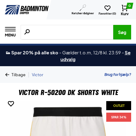
0
Ketcher rådgiver
Kurv
Favoritter (
0
)
Søg efter produkter, mærker etc.
Søg
MENU
👟 Spar 20% på alle sko
-
Gælder t.o.m, 12/8 kl. 23:59
-
Se
udvalg
|
Brug for hjælp?
Tilbage
Victor
Victor R-50200 DK Shorts White
OUTLET
OUTLET
OUTLET
OUTLET
SPAR 34%
SPAR 34%
SPAR 34%
SPAR 34%