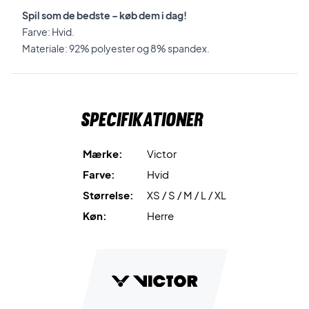
Spil som de bedste – køb dem i dag!
Farve: Hvid.
Materiale: 92% polyester og 8% spandex.
Specifikationer
Mærke:
Victor
Farve:
Hvid
Størrelse:
XS / S / M / L / XL
Køn:
Herre