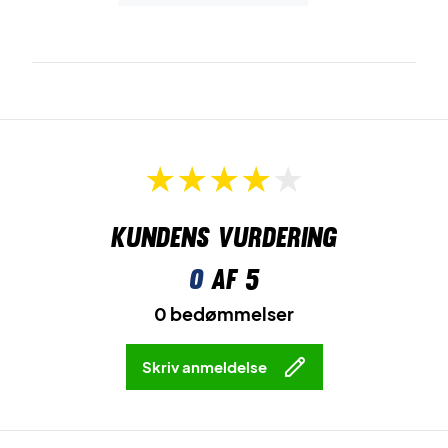
Kundens vurdering
0
af 5
0 bedømmelser
Skriv anmeldelse