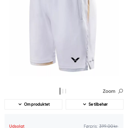
Zoom
Om produktet
Se tilbehør
Udsolgt
Førpris:
399,00 kr.