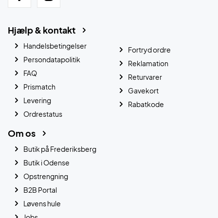
Hjælp & kontakt
Handelsbetingelser
Fortryd ordre
Persondatapolitik
Reklamation
FAQ
Returvarer
Prismatch
Gavekort
Levering
Rabatkode
Ordrestatus
Om os
Butik på Frederiksberg
Butik i Odense
Opstrengning
B2B Portal
Løvens hule
Jobs