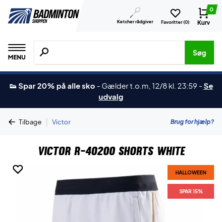
0
Ketcher rådgiver
Kurv
Favoritter (
0
)
Søg efter produkter, mærker etc.
Søg
MENU
👟 Spar 20% på alle sko
-
Gælder t.o.m, 12/8 kl. 23:59
-
Se
udvalg
|
Brug for hjælp?
Tilbage
Victor
Victor R-40200 Shorts White
HALLOWEEN
HALLOWEEN
HALLOWEEN
SPAR 15%
SPAR 15%
SPAR 15%