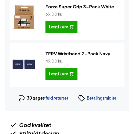
Forza Super Grip 3-Pack White
69,00
kr.
Læg i kurv
ZERV Wristband 2-Pack Navy
49,00
kr.
Læg i kurv
30 dages
fuld returret
Betalingsmidler
God kvalitet
Stilfuldt design