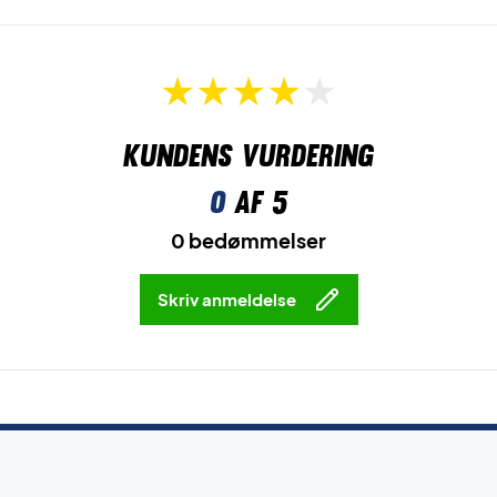
Kundens vurdering
0
af 5
0 bedømmelser
Skriv anmeldelse