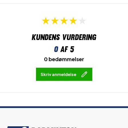
Kundens vurdering
0
af 5
0 bedømmelser
Skriv anmeldelse