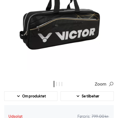
Zoom
Om produktet
Se tilbehør
Udsolgt
Førpris:
799,00 kr.