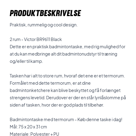
PRODUKTBESKRIVELSE
Praktisk, rummelig og cool design.
2 rum - Victor BR9611 Black
Dette er en praktisk badmintontaske, med rig mulighed for
at du kan medbringe alt dit badmintonudstyr til træning
og/eller til kamp.
Tasken har i alt to store rum, hvoraf det ene er et termorum.
Formålet med dette termorum, er at dine
badmintonketchere kan blive beskyttet og få forlænget
strengens levetid. Derudover er der en står lynlåslomme på
siden af tasken, hvor der er god plads til tilbehør.
Badmintontaske med termorum - Køb denne taske i dag!
Mål: 75 x 20 x 31 cm
Materiale: Polyester + PU