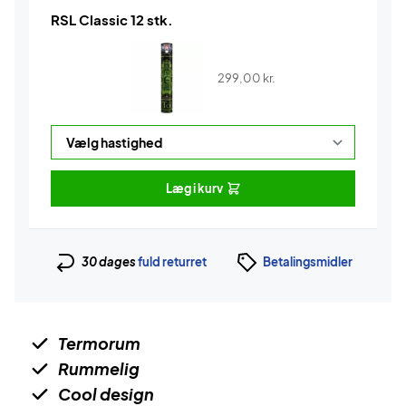
RSL Classic 12 stk.
299,00
kr.
Læg i kurv
30 dages
fuld returret
Betalingsmidler
Termorum
Rummelig
Cool design