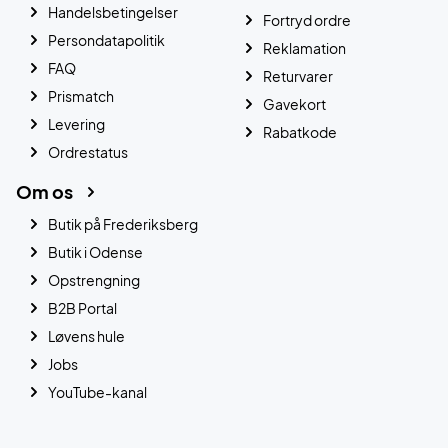
Handelsbetingelser
Fortryd ordre
Persondatapolitik
Reklamation
FAQ
Returvarer
Prismatch
Gavekort
Levering
Rabatkode
Ordrestatus
Om os
Butik på Frederiksberg
Butik i Odense
Opstrengning
B2B Portal
Løvens hule
Jobs
YouTube-kanal