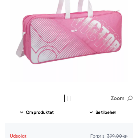
Zoom
Om produktet
Se tilbehør
Udsolgt
Førpris:
399,00 kr.