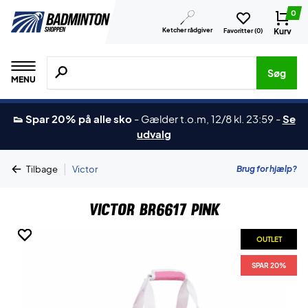
0
Ketcher rådgiver
Kurv
Favoritter (
0
)
Søg efter produkter, mærker etc.
Søg
MENU
👟 Spar 20% på alle sko
-
Gælder t.o.m, 12/8 kl. 23:59
-
Se
udvalg
|
Brug for hjælp?
Tilbage
Victor
Victor BR6617 Pink
OUTLET
OUTLET
OUTLET
SPAR 20%
SPAR 20%
SPAR 20%