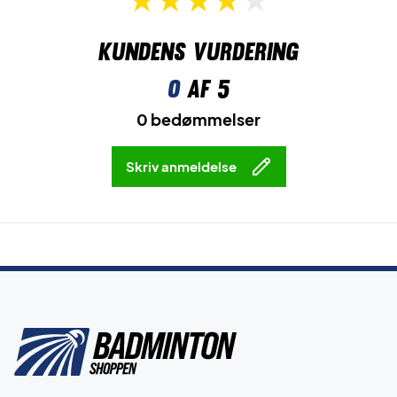
Kundens vurdering
0
af 5
0 bedømmelser
Skriv anmeldelse