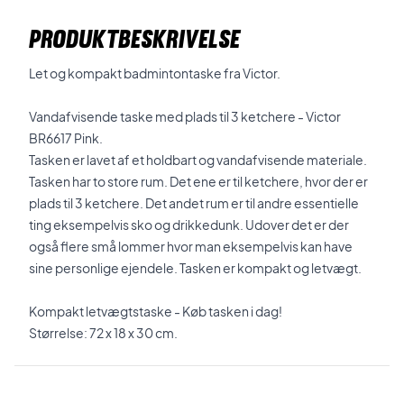
PRODUKTBESKRIVELSE
Let og kompakt badmintontaske fra Victor.
Vandafvisende taske med plads til 3 ketchere - Victor
BR6617 Pink.
Tasken er lavet af et holdbart og vandafvisende materiale.
Tasken har to store rum. Det ene er til ketchere, hvor der er
plads til 3 ketchere. Det andet rum er til andre essentielle
ting eksempelvis sko og drikkedunk. Udover det er der
også flere små lommer hvor man eksempelvis kan have
sine personlige ejendele. Tasken er kompakt og letvægt.
Kompakt letvægtstaske - Køb tasken i dag!
Størrelse: 72 x 18 x 30 cm.