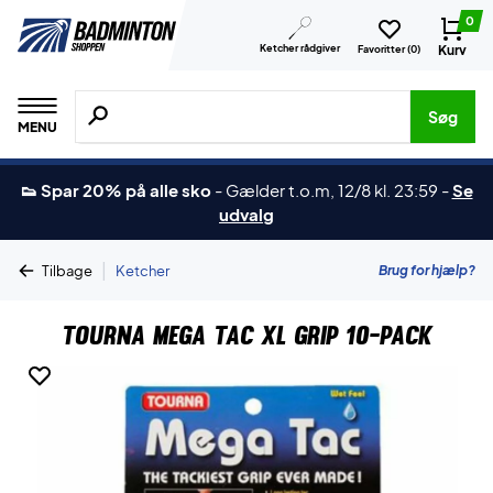
0
Ketcher rådgiver
Kurv
Favoritter (
0
)
Søg efter produkter, mærker etc.
Søg
MENU
👟 Spar 20% på alle sko
-
Gælder t.o.m, 12/8 kl. 23:59
-
Se
udvalg
|
Brug for hjælp?
Tilbage
Ketcher
Tourna Mega Tac XL Grip 10-Pack