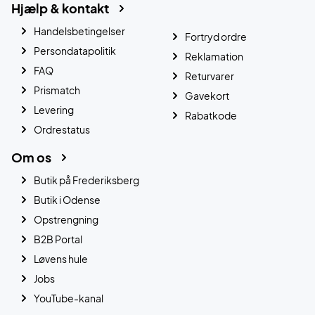
Hjælp & kontakt
Handelsbetingelser
Fortryd ordre
Persondatapolitik
Reklamation
FAQ
Returvarer
Prismatch
Gavekort
Levering
Rabatkode
Ordrestatus
Om os
Butik på Frederiksberg
Butik i Odense
Opstrengning
B2B Portal
Løvens hule
Jobs
YouTube-kanal