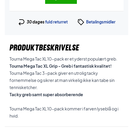
30 dages
fuld returret
Betalingsmidler
PRODUKTBESKRIVELSE
Tourna Mega Tac XL 10-pack er et yderst populært greb.
Tourna Mega Tac XL Grip - Greb i fantastisk kvalitet!
Tourna Mega Tac 3-pack giver en utrolig tacky
fornemmelse og sikrer at man virkelig ikke kan tabe sin
tennisketcher.
Tacky greb samt super absorberende
Tourna Mega Tac XL 10-pack kommer i farven lyseblå og i
hvid.