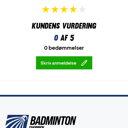
Kundens vurdering
0
af 5
0 bedømmelser
Skriv anmeldelse