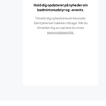
Hold dig opdateret på nyheder om
badmintonudstyr og -events.
Tilmeld dig nyhedsbrevet herunder.
Samtykke kan trækkes tilbage. Når du
tilmelder dig acceptere du vores
persondatapolitik.