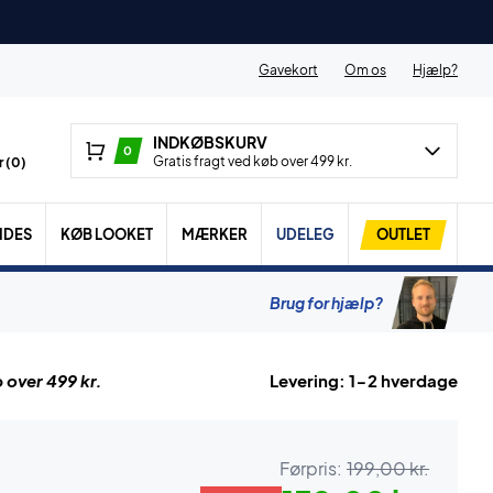
Gavekort
Om os
Hjælp?
INDKØBSKURV
0
Gratis fragt ved køb over 499 kr.
 (
0
)
IDES
KØB LOOKET
MÆRKER
UDELEG
OUTLET
Brug for hjælp?
 over 499 kr.
Levering: 1-2 hverdage
Førpris:
199,00 kr.