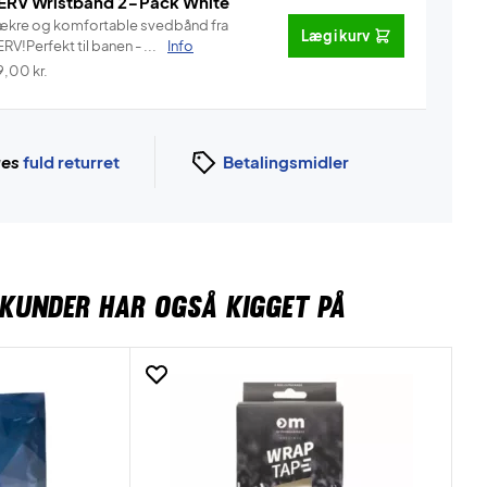
ERV Wristband 2-Pack White
ækre og komfortable svedbånd fra
Læg i kurv
RV!Perfekt til banen - ...
Info
9,00
kr.
ges
fuld returret
Betalingsmidler
KUNDER HAR OGSÅ KIGGET PÅ