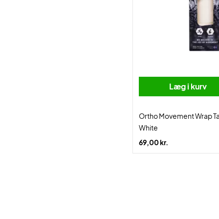
Læg i kurv
Ortho Movement Wrap T
White
69,00 kr.