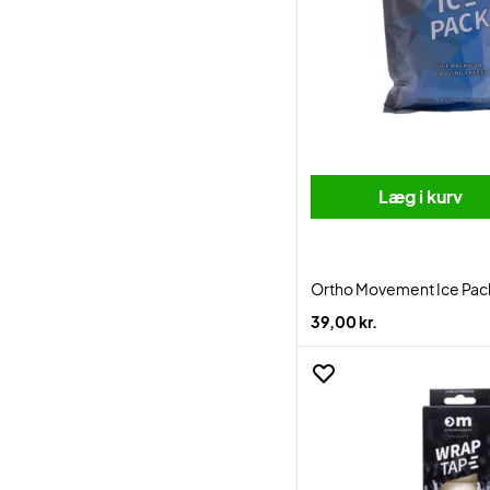
Læg i kurv
Ortho Movement Ice Pac
39,00 kr.