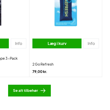
Info
Læg i kurv
Info
ape 3-Pack
2 Go Refresh
79,00 kr.
Se alt tilbehør