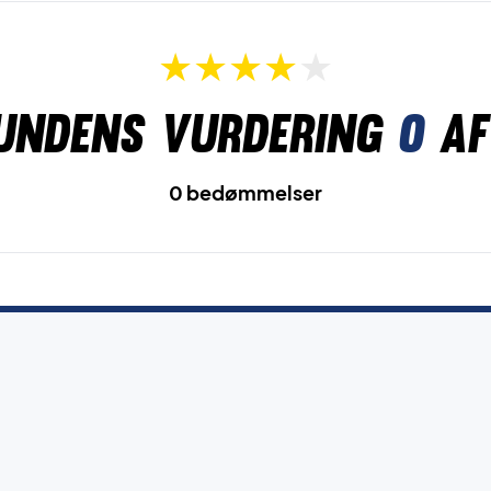
undens vurdering
0
af
0 bedømmelser