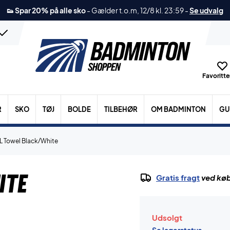
👟 Spar 20% på alle sko
-
Gælder t.o.m, 12/8 kl. 23:59
-
Se udvalg
Favoritter
R
SKO
TØJ
BOLDE
TILBEHØR
OM BADMINTON
GU
L Towel Black/White
ite
Gratis fragt
ved køb
Udsolgt