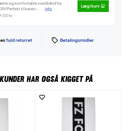
ækre og komfortable svedbånd fra
Læg i kurv
RV!Perfekt til banen - ...
Info
9,00
kr.
ges
fuld returret
Betalingsmidler
KUNDER HAR OGSÅ KIGGET PÅ