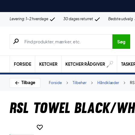
Levering: 1-2 hverdage
30 dages returret
Bedste udvalg
Søg efter produkter, mærker etc.
Søg
FORSIDE
KETCHER
KETCHER RÅDGIVER
TASKE
Tilbage
Forside
Tilbehør
Håndklæder
RS
RSL Towel Black/Wh