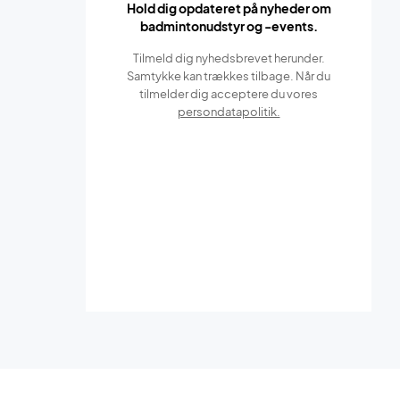
Hold dig opdateret på nyheder om
badmintonudstyr og -events.
Tilmeld dig nyhedsbrevet herunder.
Samtykke kan trækkes tilbage. Når du
tilmelder dig acceptere du vores
persondatapolitik.