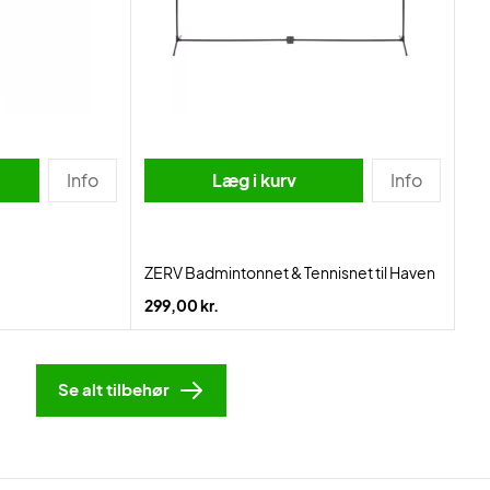
Info
Læg i kurv
Info
ZERV Badmintonnet & Tennisnet til Haven
299,00 kr.
Se alt tilbehør