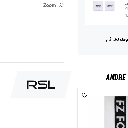
L
Zoom
ZE
4
30 da
ANDRE 