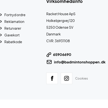
Virksomhedsinfo
Racket House ApS
Fortryd ordre
Holkebjergvej 120
Reklamation
5250 Odense SV
Returvarer
Danmark
Gavekort
CVR: 36931108
Rabatkode
65906690
info@badmintonshoppen.dk
Cookies