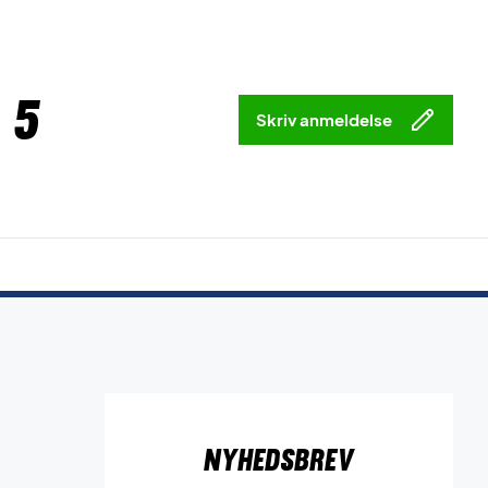
 5
Skriv anmeldelse
Nyhedsbrev