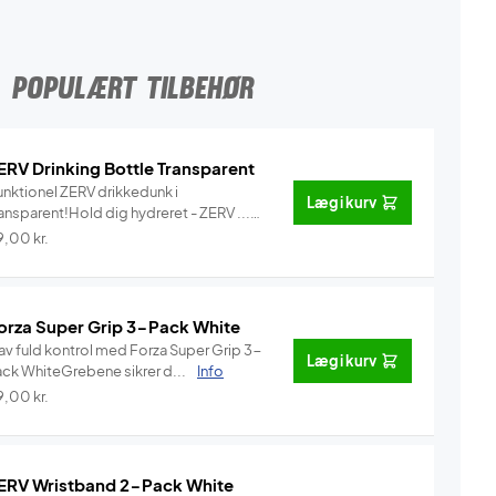
POPULÆRT TILBEHØR
ERV Drinking Bottle Transparent
unktionel ZERV drikkedunk i
Læg i kurv
ansparent!Hold dig hydreret - ZERV ...
Info
9,00
kr.
orza Super Grip 3-Pack White
av fuld kontrol med Forza Super Grip 3-
Læg i kurv
ack WhiteGrebene sikrer d...
Info
9,00
kr.
ERV Wristband 2-Pack White