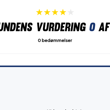
undens vurdering
0
af
0 bedømmelser