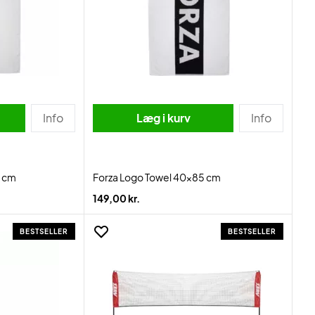
Info
Læg i kurv
Info
0 cm
Forza Logo Towel 40x85 cm
149,00 kr.
BESTSELLER
BESTSELLER