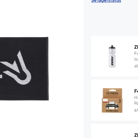
Se lagerstatus
Z
F
tr
4
F
H
P
6
Z