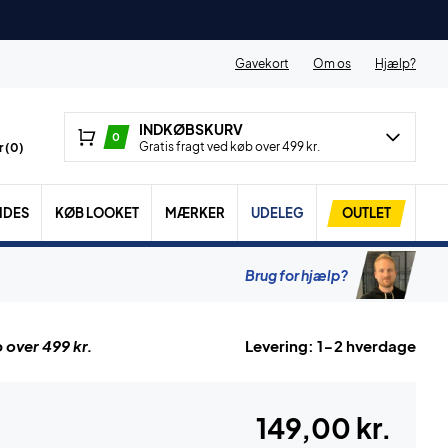
Gavekort
Om os
Hjælp?
INDKØBSKURV
0
Gratis fragt ved køb over 499 kr.
 (
0
)
IDES
KØB LOOKET
MÆRKER
UDELEG
OUTLET
Brug for hjælp?
 over 499 kr.
Levering: 1-2 hverdage
149,00 kr.