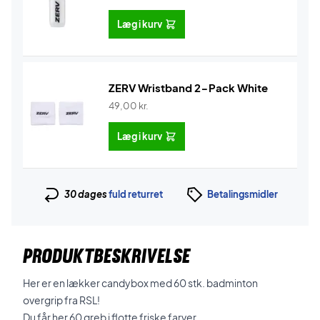
Læg i kurv
ZERV Wristband 2-Pack White
49,00
kr.
Læg i kurv
30 dages
fuld returret
Betalingsmidler
PRODUKTBESKRIVELSE
Her er en lækker candybox med 60 stk. badminton
overgrip fra RSL!
Du får her 60 greb i flotte friske farver.