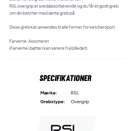
RSL overgrip er svedabsorberende og du får et godt greb
om din ketcher med dette greb på.
Disse greb kan anvendes til alle former for ketchersport.
Farverne: Assorteret
(Farverne i bøtten kan variere fra billedet)
Specifikationer
Mærke:
RSL
Grebstype:
Overgrip