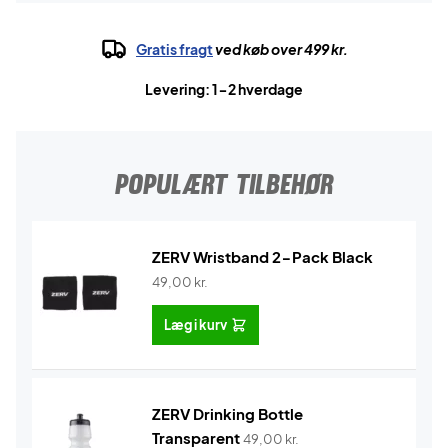
Gratis fragt
ved køb over 499 kr.
Levering: 1-2 hverdage
POPULÆRT TILBEHØR
ZERV Wristband 2-Pack Black
49,00
kr.
Læg i kurv
ZERV Drinking Bottle
Transparent
49,00
kr.