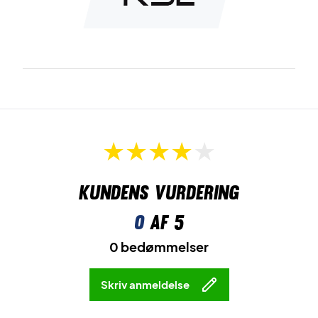
Kundens vurdering
0
af 5
0 bedømmelser
Skriv anmeldelse