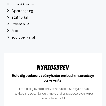
Butik i Odense
Opstrengning
B2B Portal
Løvens hule
Jobs
YouTube-kanal
Nyhedsbrev
Hold dig opdateret på nyheder om badmintonudstyr
og -events.
Tilmeld dig nyhedsbrevet herunder. Samtykke kan
trækkes tilbage. Når du tilmelder dig acceptere du vores
persondatapolitik.