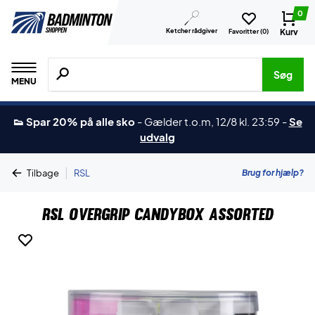
0
Ketcher rådgiver
Kurv
Favoritter (
0
)
Søg efter produkter, mærker etc.
Søg
MENU
👟 Spar 20% på alle sko
-
Gælder t.o.m, 12/8 kl. 23:59
-
Se
udvalg
|
Brug for hjælp?
Tilbage
RSL
RSL Overgrip Candybox Assorted