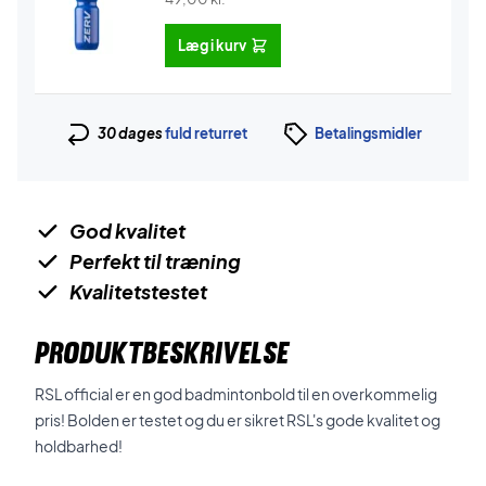
Læg i kurv
30 dages
fuld returret
Betalingsmidler
God kvalitet
Perfekt til træning
Kvalitetstestet
PRODUKTBESKRIVELSE
RSL official er en god badmintonbold til en overkommelig
pris! Bolden er testet og du er sikret RSL's gode kvalitet og
holdbarhed!