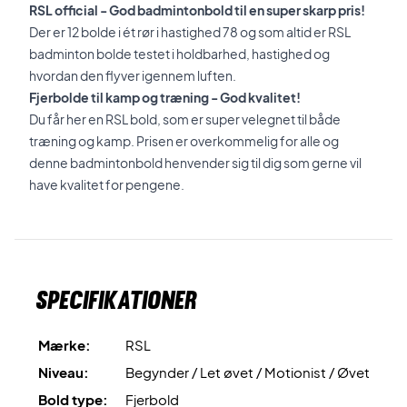
RSL official - God badmintonbold til en super skarp pris!
Der er 12 bolde i ét rør i hastighed 78 og som altid er RSL
badminton bolde testet i holdbarhed, hastighed og
hvordan den flyver igennem luften.
Fjerbolde til kamp og træning - God kvalitet!
Du får her en RSL bold, som er super velegnet til både
træning og kamp. Prisen er overkommelig for alle og
denne badmintonbold henvender sig til dig som gerne vil
have kvalitet for pengene.
Specifikationer
Mærke:
RSL
Niveau:
Begynder / Let øvet / Motionist / Øvet
Bold type:
Fjerbold