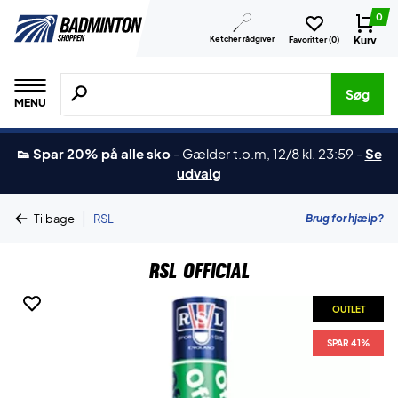
0
Ketcher rådgiver
Kurv
Favoritter (
0
)
Søg efter produkter, mærker etc.
Søg
MENU
👟 Spar 20% på alle sko
-
Gælder t.o.m, 12/8 kl. 23:59
-
Se
udvalg
|
Brug for hjælp?
Tilbage
RSL
RSL Official
OUTLET
SPAR 41%