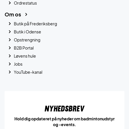
Ordrestatus
Om os
Butik på Frederiksberg
Butik i Odense
Opstrengning
B2B Portal
Løvens hule
Jobs
YouTube-kanal
Nyhedsbrev
Hold dig opdateret på nyheder om badmintonudstyr
og -events.