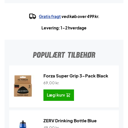
Gratis fragt
ved køb over 499 kr.
Levering: 1-2 hverdage
POPULÆRT TILBEHØR
Forza Super Grip 3-Pack Black
69,00
kr.
Læg i kurv
ZERV Drinking Bottle Blue
49,00
kr.