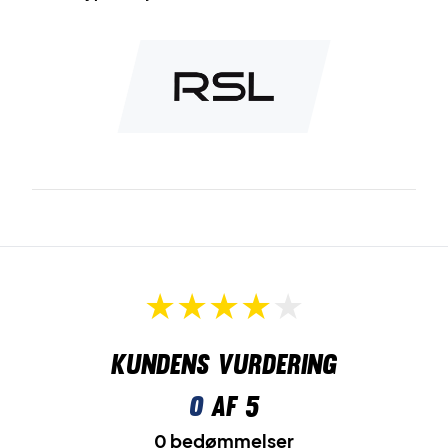
Kundens vurdering
0
af 5
0 bedømmelser