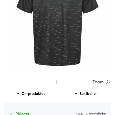
Zoom
Om produktet
Se tilbehør
Førpris:
299,00 kr.
På lager