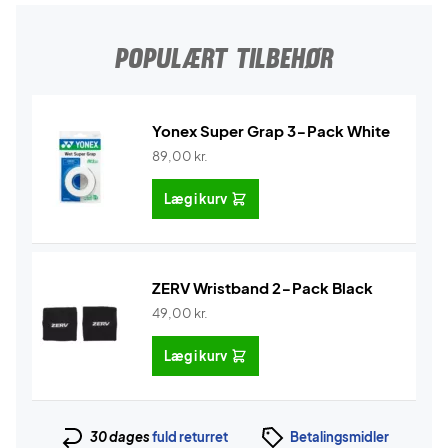
POPULÆRT TILBEHØR
Yonex Super Grap 3-Pack White
89,00
kr.
Læg i kurv
ZERV Wristband 2-Pack Black
49,00
kr.
Læg i kurv
30 dages
fuld returret
Betalingsmidler