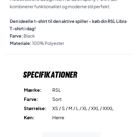
kombinerer funktionalitet og moderne stil perfekt.
Den ideelle t-shirt til den aktive spiller – køb din RSL Libra
T-shirt i dag!
Farve:
Black
Materiale:
100% Polyester
Specifikationer
Mærke:
RSL
Farve:
Sort
Størrelse:
XS / S / M / L / XL / XXL / XXXL
Køn:
Herre