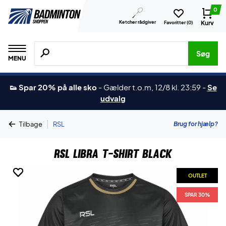
0
Ketcher rådgiver
Kurv
Favoritter (
0
)
Søg efter produkter, mærker etc.
Søg
MENU
👟 Spar 20% på alle sko
-
Gælder t.o.m, 12/8 kl. 23:59
-
Se
udvalg
|
Brug for hjælp?
Tilbage
RSL
RSL Libra T-shirt Black
OUTLET
OUTLET
OUTLET
SPAR 30%
SPAR 30%
SPAR 30%