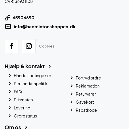
CVR: 36931108
65906690
info@badmintonshoppen.dk
Cookies
Hjælp & kontakt
Handelsbetingelser
Fortryd ordre
Persondatapolitik
Reklamation
FAQ
Returvarer
Prismatch
Gavekort
Levering
Rabatkode
Ordrestatus
Om os