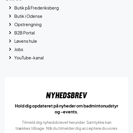
Butik på Frederiksberg
Butik i Odense
Opstrengning
B2B Portal
Løvens hule
Jobs
YouTube-kanal
Nyhedsbrev
Hold dig opdateret på nyheder om badmintonudstyr
og -events.
Tilmeld dig nyhedsbrevet herunder. Samtykke kan
trækkes tilbage. Når du tilmelder dig acceptere du vores