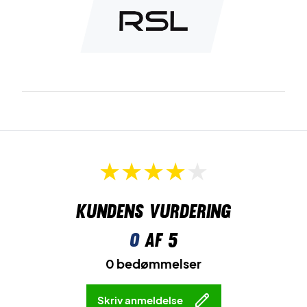
Kundens vurdering
0
af 5
0 bedømmelser
Skriv anmeldelse