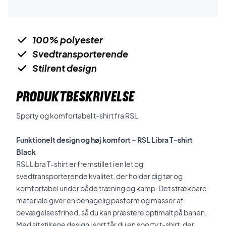
100% polyester
Svedtransporterende
Stilrent design
PRODUKTBESKRIVELSE
Sporty og komfortabel t-shirt fra RSL
Funktionelt design og høj komfort – RSL Libra T-shirt
Black
RSL Libra T-shirt er fremstillet i en let og
svedtransporterende kvalitet, der holder dig tør og
komfortabel under både træning og kamp. Det strækbare
materiale giver en behagelig pasform og masser af
bevægelsesfrihed, så du kan præstere optimalt på banen.
Med sit stilrene design i sort får du en sporty t-shirt, der