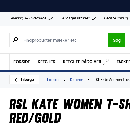
Levering: 1-2 hverdage
30 dages returret
Bedste udvalg
Søg efter produkter, mærker etc.
Søg
FORSIDE
KETCHER
KETCHER RÅDGIVER
TASKE
Tilbage
Forside
Ketcher
RSL Kate Women T-sh
RSL Kate Women T-sh
Red/Gold