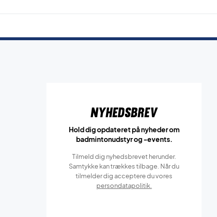
Nyhedsbrev
Hold dig opdateret på nyheder om
badmintonudstyr og -events.
Tilmeld dig nyhedsbrevet herunder.
Samtykke kan trækkes tilbage. Når du
tilmelder dig acceptere du vores
persondatapolitik.