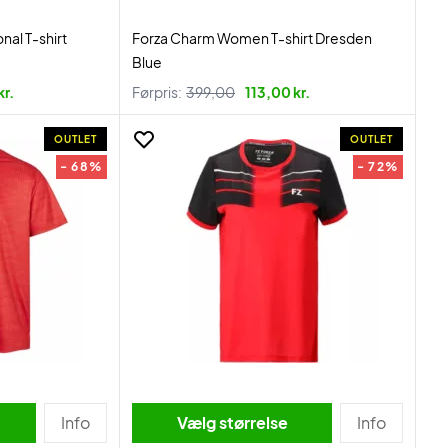
nal T-shirt
Forza Charm Women T-shirt Dresden
Blue
kr.
Førpris:
399,00
113,00 kr.
OUTLET
OUTLET
- 68%
- 72%
Info
Vælg størrelse
Info