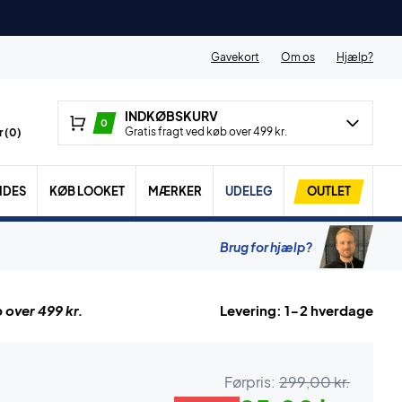
Gavekort
Om os
Hjælp?
INDKØBSKURV
0
Gratis fragt ved køb over 499 kr.
 (
0
)
IDES
KØB LOOKET
MÆRKER
UDELEG
OUTLET
Brug for hjælp?
 over 499 kr.
Levering: 1-2 hverdage
Førpris:
299,00 kr.