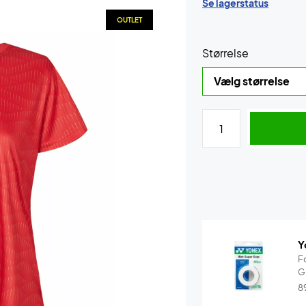
Se lagerstatus
OUTLET
Størrelse
Y
F
G
8