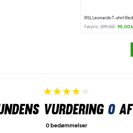
RSL Leonardo T-shirt Re
Førpris:
299,00
95,00 k
undens vurdering
0
af
0 bedømmelser