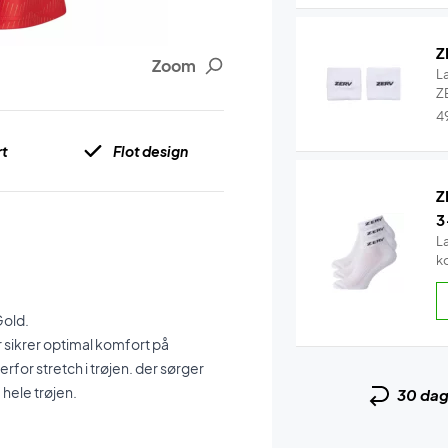
Z
Zoom
L
ZE
4
t
Flot design
Z
3
L
k
Gold.
r sikrer optimal komfort på
rfor stretch i trøjen. der sørger
hele trøjen.
30 da