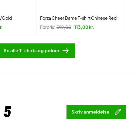
d/Gold
Forza Cheer Dame T-shirt Chinese Red
r.
Førpris:
399,00
113,00 kr.
Se alle T-shirts og poloer
 5
Skriv anmeldelse