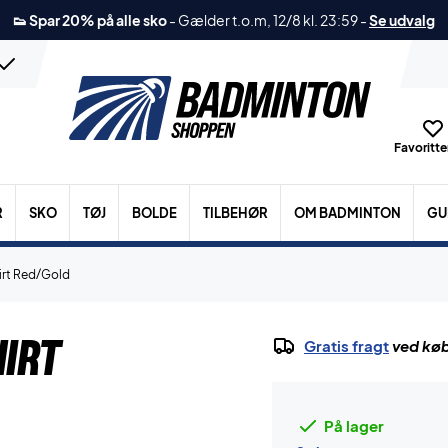
👟 Spar 20% på alle sko
-
Gælder t.o.m, 12/8 kl. 23:59
-
Se udvalg
Favoritter
R
SKO
TØJ
BOLDE
TILBEHØR
OM BADMINTON
GU
irt Red/Gold
irt
Gratis fragt
ved køb
På lager