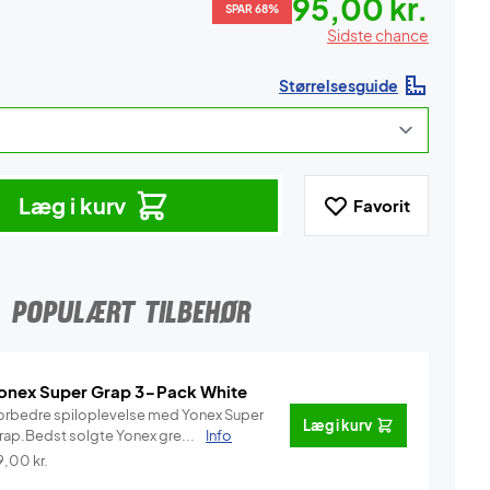
95,00 kr.
SPAR 68%
Sidste chance
Størrelsesguide
Læg i kurv
Favorit
POPULÆRT TILBEHØR
onex Super Grap 3-Pack White
orbedre spiloplevelse med Yonex Super
Læg i kurv
rap.Bedst solgte Yonex gre...
Info
9,00
kr.