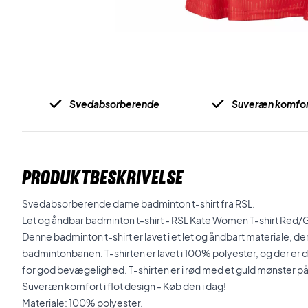
Svedabsorberende
Suveræn komfor
PRODUKTBESKRIVELSE
Svedabsorberende dame badminton t-shirt fra RSL.
Let og åndbar badminton t-shirt - RSL Kate Women T-shirt Red/
Denne badminton t-shirt er lavet i et let og åndbart materiale, de
badmintonbanen. T-shirten er lavet i 100% polyester, og der er de
for god bevægelighed. T-shirten er i rød med et guld mønster på 
Suveræn komfort i flot design - Køb den i dag!
Materiale: 100% polyester.