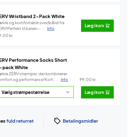
ERV Wristband 2-Pack White
ækre og komfortable svedbånd fra
Læg i kurv
RV!Perfekt til banen - ...
Info
9,00
kr.
ERV Performance Socks Short
-pack White
ækre ZERV strømper, der kombinerer
omfort og performance!Kort,...
Info
99,00
kr.
Læg i kurv
ges
fuld returret
Betalingsmidler