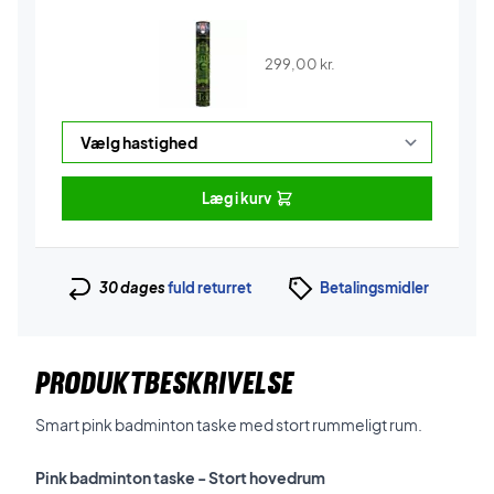
299,00
kr.
Læg i kurv
30 dages
fuld returret
Betalingsmidler
PRODUKTBESKRIVELSE
Smart pink badminton taske med stort rummeligt rum.
Pink badminton taske - Stort hovedrum