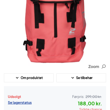
Zoom
Om produktet
Se tilbehør
Udsolgt
Førpris:
299,00 kr.
Se lagerstatus
188,00 kr.
Sidste chance