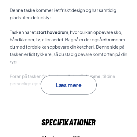
Denne taske kommer i et friskt design og har samtidig
plads til en del udstyr.
Tasken har et
stort hovedrum
, hvor du kan opbevare sko,
håndklæder, tøj eller andet. Bagpå er der også
et rum
som
du med fordele kan opbevare din ketcher i. Denne side på
tasken er lidt tykkere, så du stadig bevare komforten på din
ryg.
Foran på tasken finder du en lille
lynlås lomme
, til dine
personlige ejendele.
Læs mere
Badminton rygsæk - Stort hovedrum, ketcher rum og
lynlås lomme
Specifikationer
Alt i alt en super fin taske, med fede detaljer og god plads.