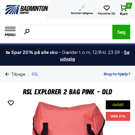
0
Ketcher rådgiver
Kurv
Favoritter (
0
)
Søg efter produkter, mærker etc.
Søg
MENU
👟 Spar 20% på alle sko
-
Gælder t.o.m, 12/8 kl. 23:59
-
Se
udvalg
|
Brug for hjælp?
Tilbage
RSL
RSL Explorer 2 Bag Pink - OLD
OUTLET
SPAR 37%