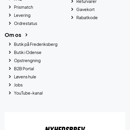
Returvarer
Prismatch
Gavekort
Levering
Rabatkode
Ordrestatus
Om os
Butik på Frederiksberg
Butik i Odense
Opstrengning
B2B Portal
Løvens hule
Jobs
YouTube-kanal
Nyhedsbrev