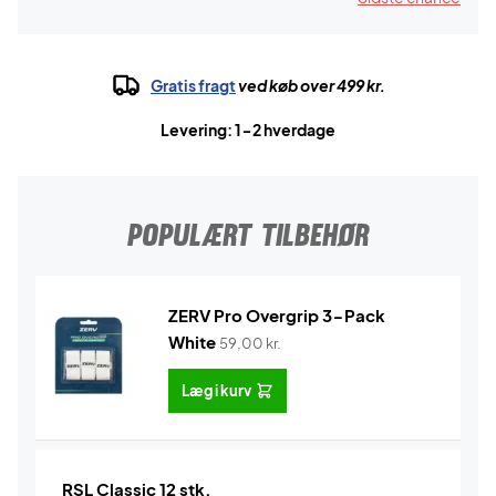
Gratis fragt
ved køb over 499 kr.
Levering: 1-2 hverdage
POPULÆRT TILBEHØR
ZERV Pro Overgrip 3-Pack
White
59,00
kr.
Læg i kurv
RSL Classic 12 stk.