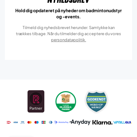
Hold dig opdateret på nyheder om badmintonudstyr
og -events.
Tilmeld dig nyhedsbrevet herunder. Samtykke kan
trækkes tilbage. Når du tilmelder dig acceptere du vores
persondatapolitik.