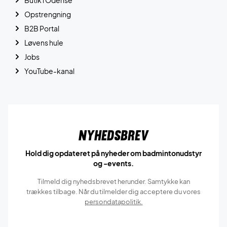
Butik i Odense
Opstrengning
B2B Portal
Løvens hule
Jobs
YouTube-kanal
Nyhedsbrev
Hold dig opdateret på nyheder om badmintonudstyr
og -events.
Tilmeld dig nyhedsbrevet herunder. Samtykke kan
trækkes tilbage. Når du tilmelder dig acceptere du vores
persondatapolitik.