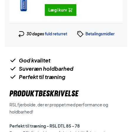
Læg i kurv
30 dages
fuld returret
Betalingsmidler
God kvalitet
Suveræn holdbarhed
Perfekt til træning
PRODUKTBESKRIVELSE
RSL fjerbolde, der er proppet med performance og
holdbarhed!
Perfekt til træning - RSL DTL 85 - 78