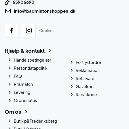
65906690
info@badmintonshoppen.dk
Cookies
Hjælp & kontakt
Handelsbetingelser
Fortryd ordre
Persondatapolitik
Reklamation
FAQ
Returvarer
Prismatch
Gavekort
Levering
Rabatkode
Ordrestatus
Om os
Butik på Frederiksberg