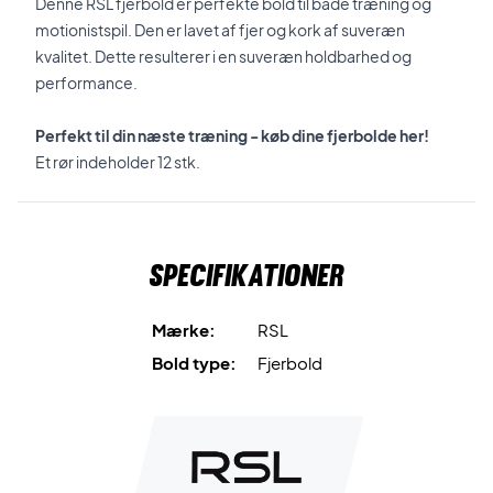
Denne RSL fjerbold er perfekte bold til både træning og
motionistspil. Den er lavet af fjer og kork af suveræn
kvalitet. Dette resulterer i en suveræn holdbarhed og
performance.
Perfekt til din næste træning - køb dine fjerbolde her!
Et rør indeholder 12 stk.
Specifikationer
Mærke:
RSL
Bold type:
Fjerbold