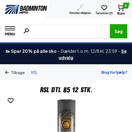
0
Ketcher rådgiver
Kurv
Favoritter (
0
)
Søg efter produkter, mærker etc.
Søg
MENU
👟 Spar 20% på alle sko
-
Gælder t.o.m, 12/8 kl. 23:59
-
Se
udvalg
|
Brug for hjælp?
Tilbage
RSL
RSL DTL 85 12 stk.