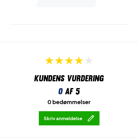
Kundens vurdering
0
af 5
0 bedømmelser
Skriv anmeldelse