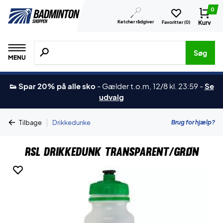
0
Ketcher rådgiver
Kurv
Favoritter (
0
)
Søg efter produkter, mærker etc.
Søg
MENU
👟 Spar 20% på alle sko
-
Gælder t.o.m, 12/8 kl. 23:59
-
Se
udvalg
|
Brug for hjælp?
Tilbage
Drikkedunke
RSL Drikkedunk Transparent/Grøn