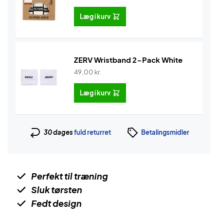
Læg i kurv
ZERV Wristband 2-Pack White
49,00
kr.
Læg i kurv
30 dages
fuld returret
Betalingsmidler
Perfekt til træning
Sluk tørsten
Fedt design