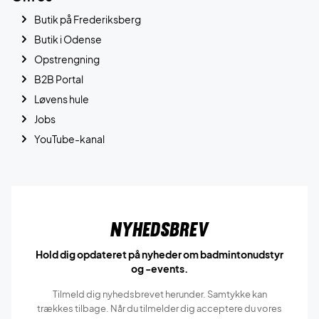
Butik på Frederiksberg
Butik i Odense
Opstrengning
B2B Portal
Løvens hule
Jobs
YouTube-kanal
Nyhedsbrev
Hold dig opdateret på nyheder om badmintonudstyr
og -events.
Tilmeld dig nyhedsbrevet herunder. Samtykke kan
trækkes tilbage. Når du tilmelder dig acceptere du vores