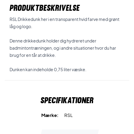
PRODUKTBESKRIVELSE
RSL Drikkedunk her i en transparent hvid farve med grønt
låg og logo.
Denne drikkedunk holder dig hydreret under
badmintontræningen, og i andre situationer hvor du har
brug for en tår at drikke.
Dunken kan indeholde 0,75 liter væske.
Specifikationer
Mærke:
RSL