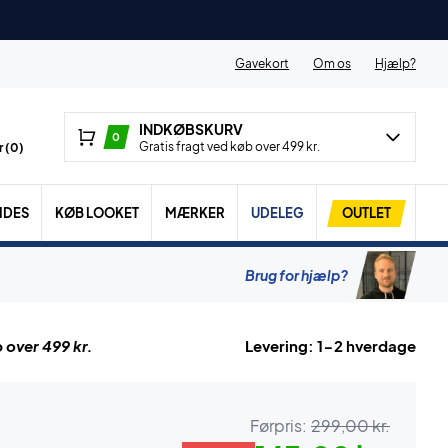
Gavekort
Om os
Hjælp?
INDKØBSKURV
0
Gratis fragt ved køb over 499 kr.
 (
0
)
IDES
KØB LOOKET
MÆRKER
UDELEG
OUTLET
Brug for hjælp?
 over 499 kr.
Levering: 1-2 hverdage
Førpris:
299,00 kr.