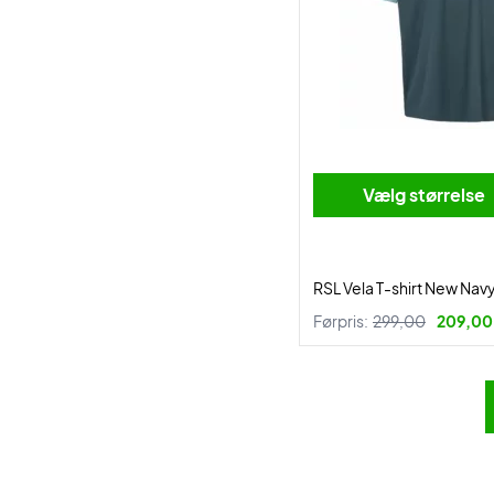
Vælg størrelse
RSL Vela T-shirt New Nav
Førpris:
299,00
209,00 