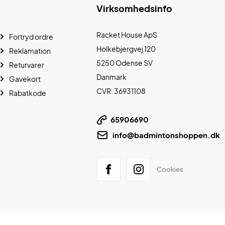
Virksomhedsinfo
Racket House ApS
Fortryd ordre
Holkebjergvej 120
Reklamation
5250 Odense SV
Returvarer
Danmark
Gavekort
CVR: 36931108
Rabatkode
65906690
info@badmintonshoppen.dk
Cookies