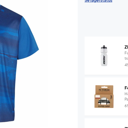
Se lagerstatus
Z
F
tr
4
F
H
P
6