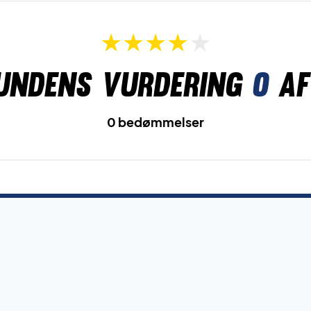
undens vurdering
0
af
0 bedømmelser