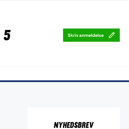
 5
Skriv anmeldelse
Nyhedsbrev