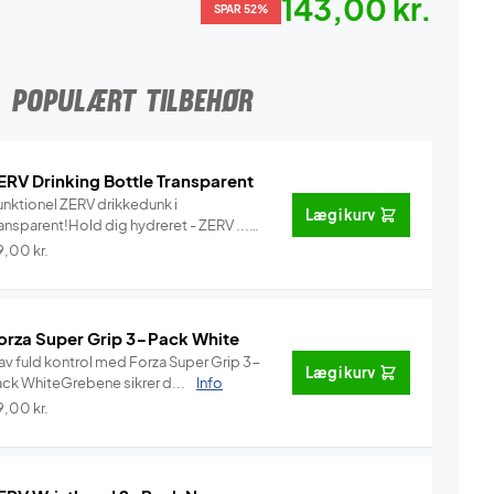
143,00 kr.
SPAR 52%
POPULÆRT TILBEHØR
ERV Drinking Bottle Transparent
unktionel ZERV drikkedunk i
Læg i kurv
ansparent!Hold dig hydreret - ZERV ...
Info
9,00
kr.
orza Super Grip 3-Pack White
av fuld kontrol med Forza Super Grip 3-
Læg i kurv
ack WhiteGrebene sikrer d...
Info
9,00
kr.