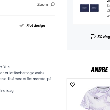
Z
Zoom
K
Z
4
Flot design
30 da
t Blue.
ANDRE 
n er i et åndbart og elastisk
n er i blå med et flot mønster på
ine i dag!