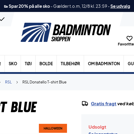
👟 Spar 20% på alle sko
-
Gælder t.o.m, 12/8 kl. 23:59
-
Se udvalg
Favoritter
R
SKO
TØJ
BOLDE
TILBEHØR
OM BADMINTON
GU
RSL
RSL Donatello T-shirt Blue
t Blue
Gratis fragt
ved køb
Udsolgt
HALLOWEEN