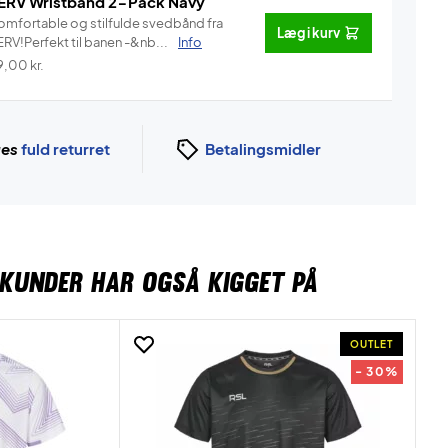
ERV Wristband 2-Pack Navy
omfortable og stilfulde svedbånd fra
Læg i kurv
ERV!Perfekt til banen -&nb...
Info
9,00
kr.
ges
fuld returret
Betalingsmidler
KUNDER HAR OGSÅ KIGGET PÅ
OUTLET
- 30%