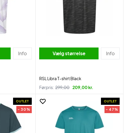
Info
Vælg størrelse
Info
RSL Libra T-shirt Black
Førpris:
299,00
209,00 kr.
OUTLET
OUTLET
- 30%
- 47%