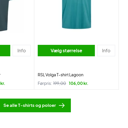
Info
Vælg størrelse
Info
y
RSL Volga T-shirt Lagoon
kr.
Førpris:
199,00
106,00 kr.
Se alle T-shirts og poloer