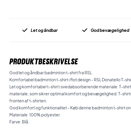
Let og åndbar
God bevægelighed
PRODUKTBESKRIVELSE
God let og åndbar badminton t-shirt fra RSL.
Komfortabel badminton t-shirt i flot design - RSL Donatello T-shir
Let og komfortabel t-shirt i svedabsorberende materiale. T-shirte
materiale, som sikrer optimal komfort og bevægelighed. T-shirte
fronten af t-shirten.
God komfort og funktionalitet - Køb denne badminton t-shirt onl
Materiale: 100% polyester.
Farve: Blå.