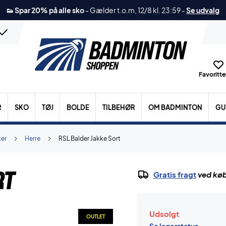
👟 Spar 20% på alle sko
-
Gælder t.o.m, 12/8 kl. 23:59
-
Se udvalg
Favoritter
R
SKO
TØJ
BOLDE
TILBEHØR
OM BADMINTON
GU
ker
Herre
RSL Balder Jakke Sort
rt
Gratis fragt
ved køb
Udsolgt
OUTLET