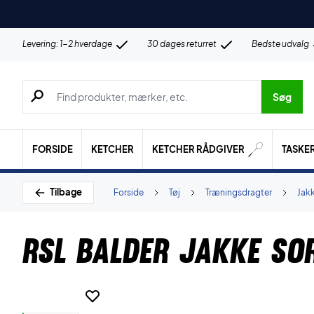
Levering: 1-2 hverdage
30 dages returret
Bedste udvalg
Søg efter produkter, mærker etc.
Søg
FORSIDE
KETCHER
KETCHER RÅDGIVER
TASKE
Tilbage
Forside
Tøj
Træningsdragter
Jak
RSL Balder Jakke So