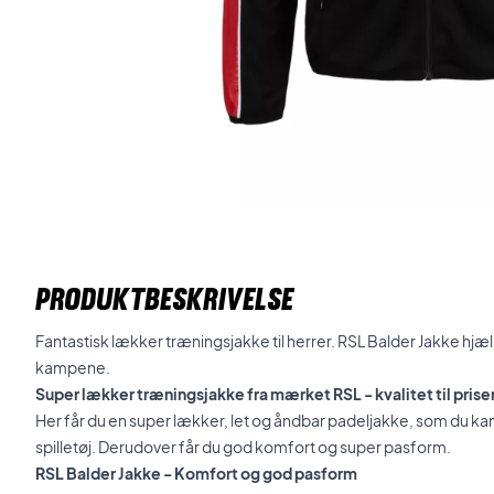
PRODUKTBESKRIVELSE
Fantastisk lækker træningsjakke til herrer. RSL Balder Jakke hj
kampene.
Super lækker træningsjakke fra mærket RSL - kvalitet til prise
Her får du en super lækker, let og åndbar padeljakke, som du ka
spilletøj. Derudover får du god komfort og super pasform.
RSL Balder Jakke - Komfort og god pasform