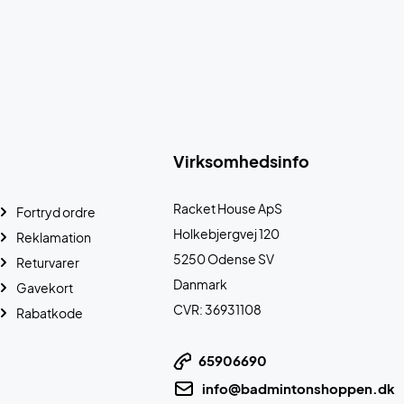
Virksomhedsinfo
Racket House ApS
Fortryd ordre
Holkebjergvej 120
Reklamation
5250 Odense SV
Returvarer
Danmark
Gavekort
CVR: 36931108
Rabatkode
65906690
info@badmintonshoppen.dk