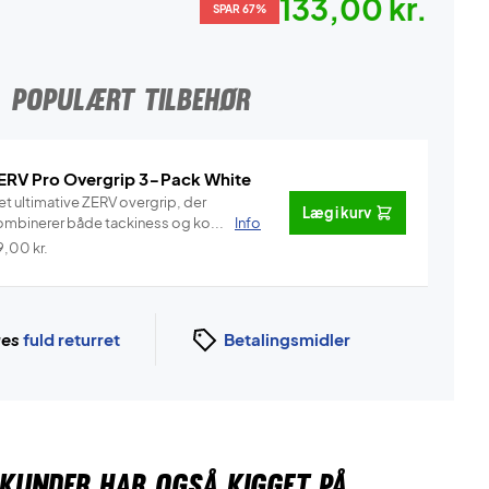
133,00 kr.
SPAR 67%
POPULÆRT TILBEHØR
ERV Pro Overgrip 3-Pack White
et ultimative ZERV overgrip, der
Læg i kurv
ombinerer både tackiness og ko...
Info
9,00
kr.
ges
fuld returret
Betalingsmidler
KUNDER HAR OGSÅ KIGGET PÅ