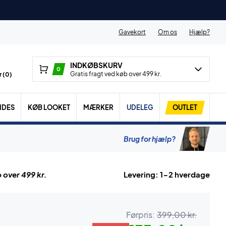
Gavekort
Om os
Hjælp?
INDKØBSKURV
0
Gratis fragt ved køb over 499 kr.
 (
0
)
IDES
KØB LOOKET
MÆRKER
UDELEG
OUTLET
Brug for hjælp?
 over 499 kr.
Levering: 1-2 hverdage
Førpris:
399,00 kr.