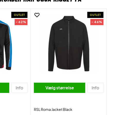
OUTLET
OUTLET
- 62%
- 46%
Info
Vælg størrelse
Info
RSL Roma Jacket Black