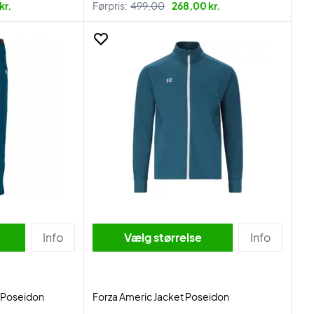
kr.
Førpris:
499,00
268,00 kr.
Info
Vælg størrelse
Info
s Poseidon
Forza Americ Jacket Poseidon