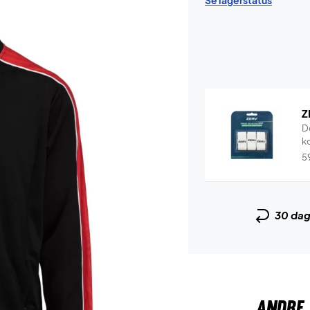
Se lagerstatus
Z
D
k
5
30 da
ANDRE 