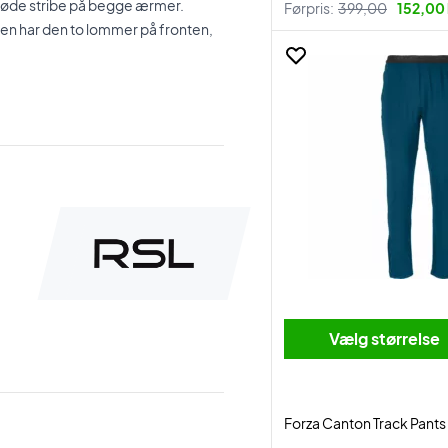
røde stribe på begge ærmer.
Førpris:
399,00
152,00 
den har den to lommer på fronten,
Vælg størrelse
Forza Canton Track Pant