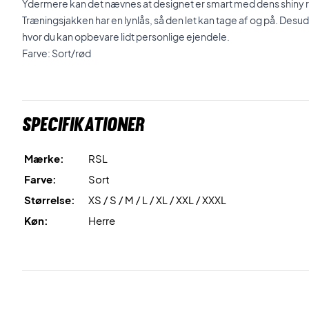
Ydermere kan det nævnes at designet er smart med dens shiny 
Træningsjakken har en lynlås, så den let kan tage af og på. Desu
hvor du kan opbevare lidt personlige ejendele.
Farve: Sort/rød
Specifikationer
Mærke:
RSL
Farve:
Sort
Størrelse:
XS / S / M / L / XL / XXL / XXXL
Køn:
Herre