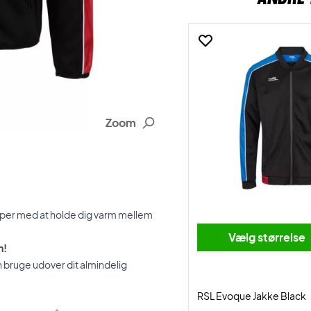
Zoom
ælper med at holde dig varm mellem
Vælg størrelse
n!
n bruge udover dit almindelig
RSL Evoque Jakke Black