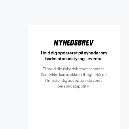
Nyhedsbrev
Hold dig opdateret på nyheder om
badmintonudstyr og -events.
Tilmeld dig nyhedsbrevet herunder.
Samtykke kan trækkes tilbage. Når du
tilmelder dig acceptere du vores
persondatapolitik.