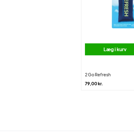
Læg i kurv
2 Go Refresh
79,00 kr.