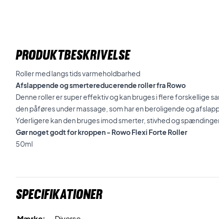
PRODUKTBESKRIVELSE
Roller med langs tids varmeholdbarhed
Afslappende og smertereducerende roller fra Rowo
Denne roller er super effektiv og kan bruges i flere forskelli
den påføres under massage, som har en beroligende og afslap
Yderligere kan den bruges imod smerter, stivhed og spændinger
Gør noget godt for kroppen - Rowo Flexi Forte Roller
50ml
Specifikationer
Mærke:
Diverse