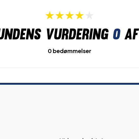
undens vurdering
0
af
0 bedømmelser