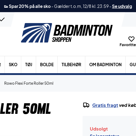
👟 Spar 20% på alle sko
-
Gælder t.o.m, 12/8 kl. 23:59
-
Se udvalg
Favoritter
R
SKO
TØJ
BOLDE
TILBEHØR
OM BADMINTON
GU
Rowo Flexi Forte Roller 50ml
ller 50ml
Gratis fragt
ved køb
Udsolgt