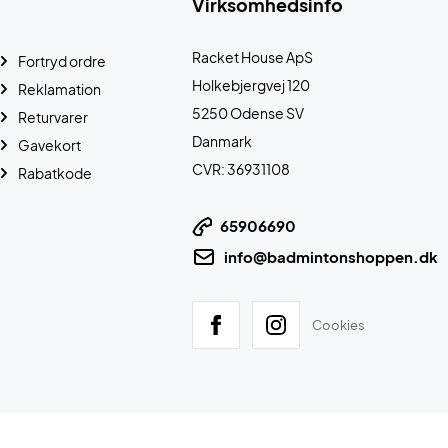
Virksomhedsinfo
Racket House ApS
Fortryd ordre
Holkebjergvej 120
Reklamation
5250 Odense SV
Returvarer
Danmark
Gavekort
CVR: 36931108
Rabatkode
65906690
info@badmintonshoppen.dk
Cookies