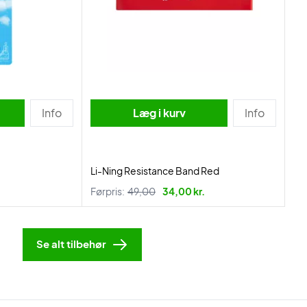
Info
Læg i kurv
Info
Li-Ning Resistance Band Red
Førpris:
49,00
34,00 kr.
Se alt tilbehør