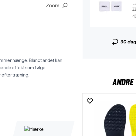
L
Zoom
ZE
4
30 da
ge sammenhænge. Blandt andet kan
pende effekt som følge.
 efter træning.
ANDRE 