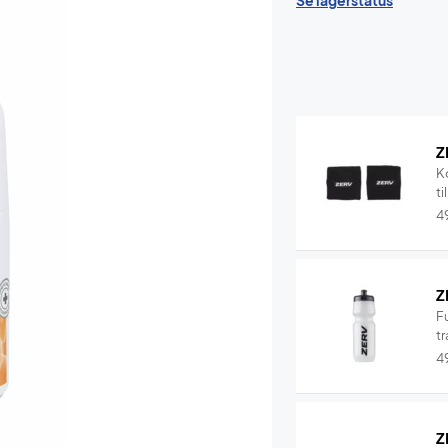
Se lagerstatus
Z
K
ti
4
Z
F
tr
4
Z