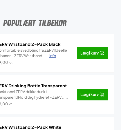
POPULÆRT TILBEHØR
ERV Wristband 2-Pack Black
omfortable svedbånd fra ZERV!Ideelle
Læg i kurv
l banen - ZERV Wristband ...
Info
9,00
kr.
ERV Drinking Bottle Transparent
unktionel ZERV drikkedunk i
Læg i kurv
ansparent!Hold dig hydreret - ZERV ...
Info
9,00
kr.
ERV Wristband 2-Pack White