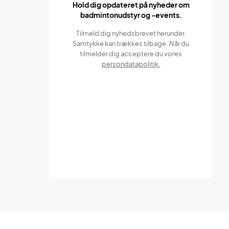
Hold dig opdateret på nyheder om
badmintonudstyr og -events.
Tilmeld dig nyhedsbrevet herunder.
Samtykke kan trækkes tilbage. Når du
tilmelder dig acceptere du vores
persondatapolitik.