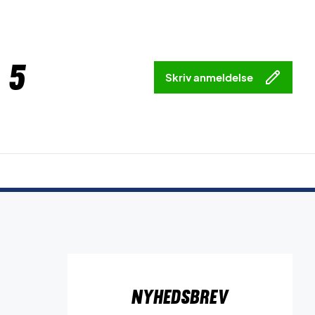
 5
Skriv anmeldelse
Nyhedsbrev