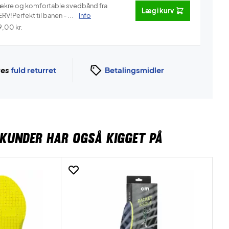
ækre og komfortable svedbånd fra
Læg i kurv
RV!Perfekt til banen - ...
Info
9,00
kr.
ges
fuld returret
Betalingsmidler
KUNDER HAR OGSÅ KIGGET PÅ