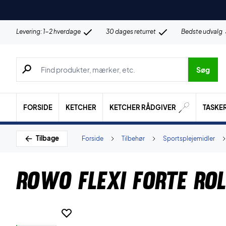
Levering: 1-2 hverdage
30 dages returret
Bedste udvalg
Søg efter produkter, mærker etc.
Søg
FORSIDE
KETCHER
KETCHER RÅDGIVER
TASKE
Tilbage
Forside
Tilbehør
Sportsplejemidler
Rowo Flexi Forte Ro