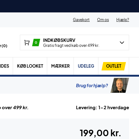
Gavekort
Om os
Hjælp?
INDKØBSKURV
0
Gratis fragt ved køb over 499 kr.
 (
0
)
IDES
KØB LOOKET
MÆRKER
UDELEG
OUTLET
Brug for hjælp?
 over 499 kr.
Levering: 1-2 hverdage
199,00 kr.