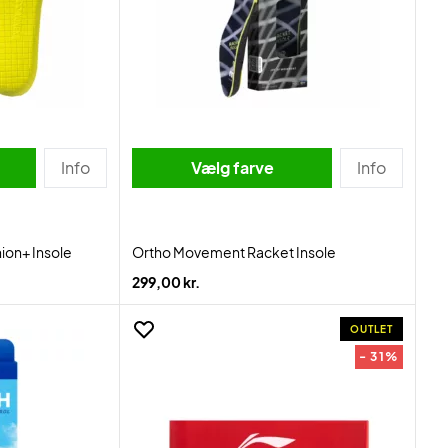
Info
Vælg farve
Info
ion+ Insole
Ortho Movement Racket Insole
299,00 kr.
OUTLET
- 31%