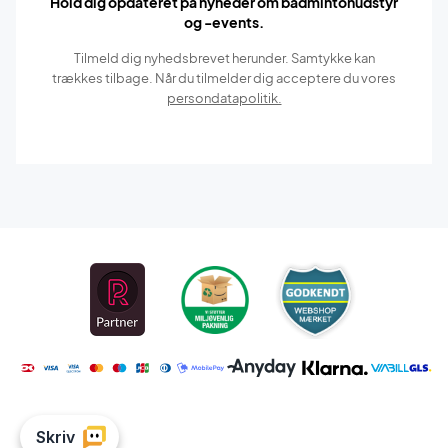
Hold dig opdateret på nyheder om badmintonudstyr
og -events.
Tilmeld dig nyhedsbrevet herunder. Samtykke kan
trækkes tilbage. Når du tilmelder dig acceptere du vores
persondatapolitik.