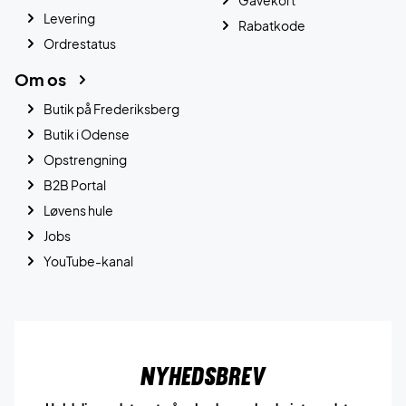
Gavekort
Levering
Rabatkode
Ordrestatus
Om os
Butik på Frederiksberg
Butik i Odense
Opstrengning
B2B Portal
Løvens hule
Jobs
YouTube-kanal
Nyhedsbrev