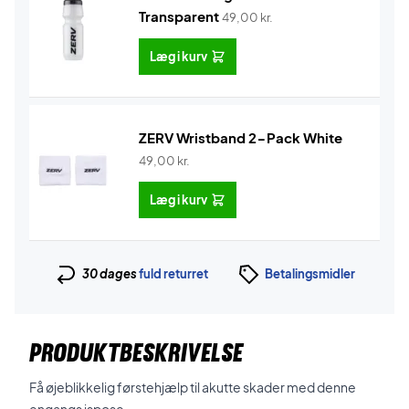
Transparent
49,00
kr.
Læg i kurv
ZERV Wristband 2-Pack White
49,00
kr.
Læg i kurv
30 dages
fuld returret
Betalingsmidler
PRODUKTBESKRIVELSE
Få øjeblikkelig førstehjælp til akutte skader med denne