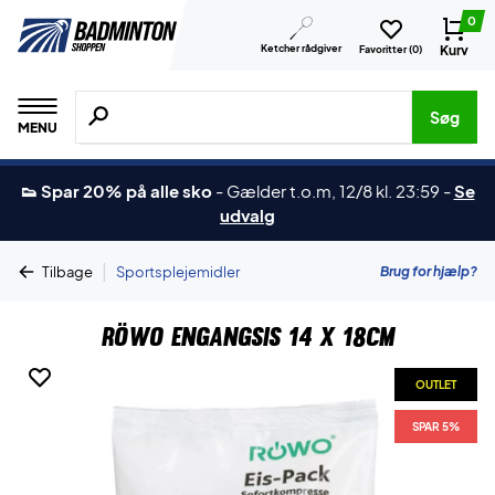
0
Ketcher rådgiver
Kurv
Favoritter (
0
)
Søg efter produkter, mærker etc.
Søg
MENU
👟 Spar 20% på alle sko
-
Gælder t.o.m, 12/8 kl. 23:59
-
Se
udvalg
|
Brug for hjælp?
Tilbage
Sportsplejemidler
Röwo Engangsis 14 x 18cm
OUTLET
SPAR 5%