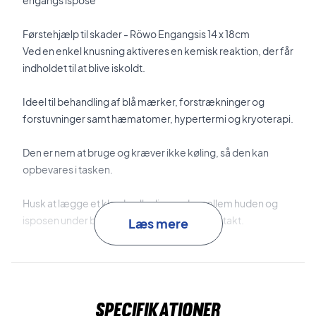
engangs ispose
Førstehjælp til skader - Röwo Engangsis 14 x 18cm
Ved en enkel knusning aktiveres en kemisk reaktion, der får
indholdet til at blive iskoldt.
Ideel til behandling af blå mærker, forstrækninger og
forstuvninger samt hæmatomer, hypertermi og kryoterapi.
Den er nem at bruge og kræver ikke køling, så den kan
opbevares i tasken.
Husk at lægge et klæde eller lignende mellem huden og
isposen under brug for at undgå direkte kontakt.
Læs mere
Bør være en del af enhver sportstaske
- Køb den i dag!
Mål: 14x18 cm.
Specifikationer