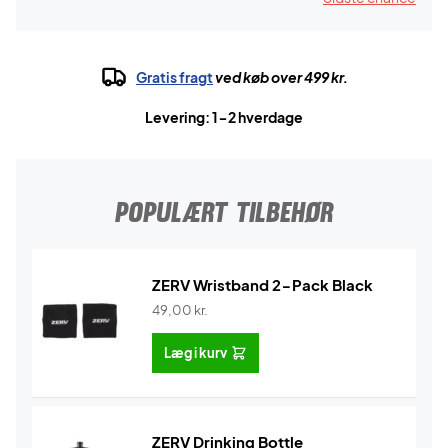
Gratis fragt
ved køb over 499 kr.
Levering: 1-2 hverdage
POPULÆRT TILBEHØR
ZERV Wristband 2-Pack Black
49,00
kr.
Læg i kurv
ZERV Drinking Bottle